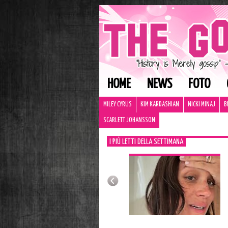
HOME
NEWS
FOTO
MILEY CYRUS
KIM KARDASHIAN
NICKI MINAJ
B
SCARLETT JOHANSSON
I PIÙ LETTI DELLA SETTIMANA