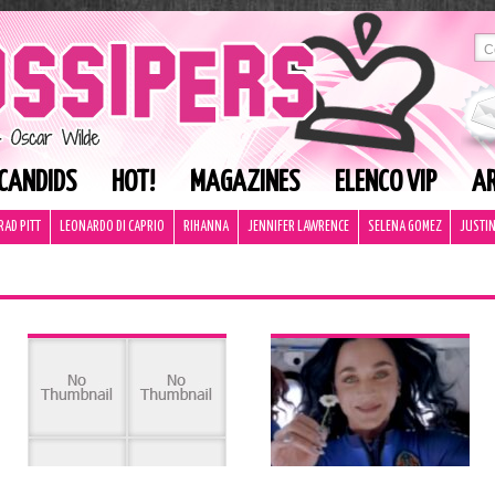
CANDIDS
HOT!
MAGAZINES
ELENCO VIP
AR
RAD PITT
LEONARDO DI CAPRIO
RIHANNA
JENNIFER LAWRENCE
SELENA GOMEZ
JUSTIN