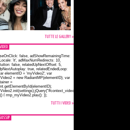
TUTTE LE GALLERY »
VIDEO
seOnClick: false, adShowRemainingTime:
dLocale: 'it', adMaxNumRedirects: 10,
utton: false, relatedUpNextOffset: 5,
UpNextAutoplay: true, relatedEndedLoop:
var elementID = 'myVideo2'; var
ideo2 = new RadiantMP(elementID); var
ainer =
t.getElementById(elementID);
ideo2.init(settings);jQuery("#context_video2").one("mouseover",
() { rmp_myVideo2.play(); });
o Bloom e la t-shirt dedicata a Flynn
TUTTI I VIDEO »
GOSSIP