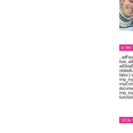
ULTIMO 
, adPau
true, a
adSkipB
related
false } 
rmp_myV
rmpCont
documen
rmp_myV
function
Orland
SOCIAL 