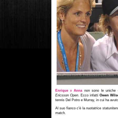
Enrique
e
Anna
non sono le uniche du
Ericsson Open
. Ecco infatti
Owen Wils
tennis Del Potro e Murray, in cui ha avuto
Al suo fianco c’è la nuotatrice statunite
match.