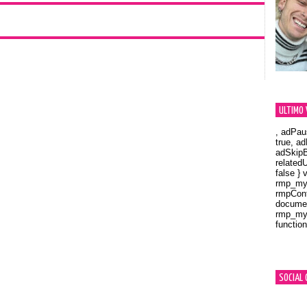
ULTIMO 
, adPau
true, a
adSkipB
related
false } 
rmp_myV
rmpCont
documen
rmp_myV
function
Orland
SOCIAL 