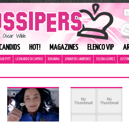
CANDIDS
HOT!
MAGAZINES
ELENCO VIP
AR
RAD PITT
LEONARDO DI CAPRIO
RIHANNA
JENNIFER LAWRENCE
SELENA GOMEZ
JUSTIN