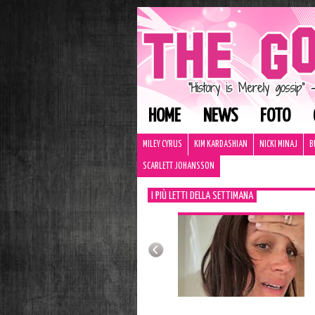
HOME
NEWS
FOTO
MILEY CYRUS
KIM KARDASHIAN
NICKI MINAJ
B
SCARLETT JOHANSSON
I PIÙ LETTI DELLA SETTIMANA