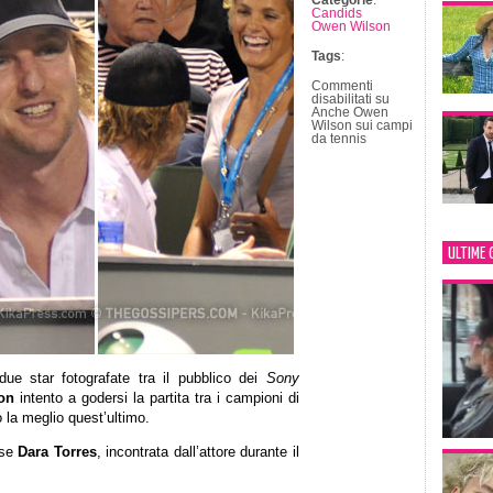
Categorie
:
Candids
Owen Wilson
Tags
:
Commenti
disabilitati
su
Anche Owen
Wilson sui campi
da tennis
ULTIME 
e star fotografate tra il pubblico dei
Sony
on
intento a godersi la partita tra i campioni di
 la meglio quest’ultimo.
nse
Dara Torres
, incontrata dall’attore durante il