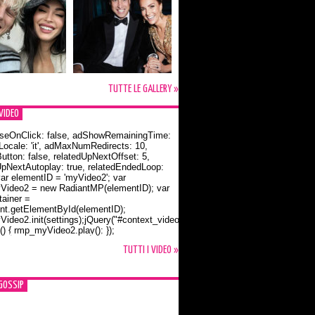
TUTTE LE GALLERY »
VIDEO
seOnClick: false, adShowRemainingTime:
dLocale: 'it', adMaxNumRedirects: 10,
utton: false, relatedUpNextOffset: 5,
UpNextAutoplay: true, relatedEndedLoop:
var elementID = 'myVideo2'; var
ideo2 = new RadiantMP(elementID); var
ainer =
t.getElementById(elementID);
ideo2.init(settings);jQuery("#context_video2").one("mouseover",
() { rmp_myVideo2.play(); });
o Bloom e la t-shirt dedicata a Flynn
TUTTI I VIDEO »
GOSSIP