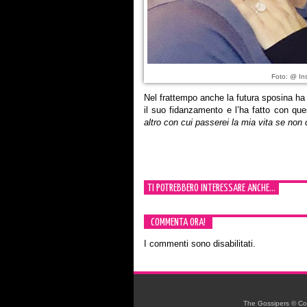
Foto: @ Ins
Nel frattempo anche la futura sposina ha d
il suo fidanzamento e l’ha fatto con que
altro con cui passerei la mia vita se non 
TI POTREBBERO INTERESSARE ANCHE...
COMMENTA ORA!
I commenti sono disabilitati.
The Gossipers © Copyr