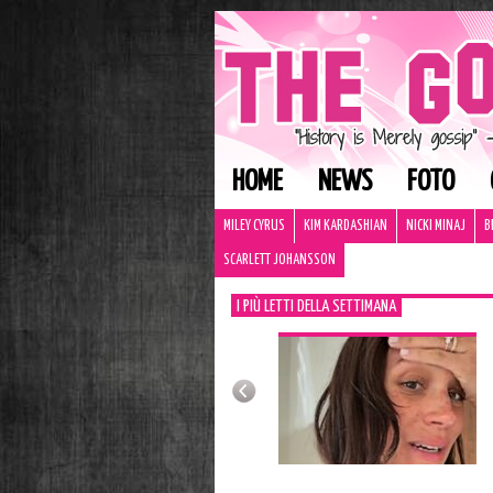
HOME
NEWS
FOTO
MILEY CYRUS
KIM KARDASHIAN
NICKI MINAJ
B
SCARLETT JOHANSSON
I PIÙ LETTI DELLA SETTIMANA