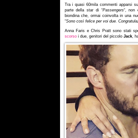
Tra i quasi 60mila commenti apparsi sul
parte della star di “
Passengers
“, non 
biondina che, ormai coinvolta in una n
“
Sono così felice per voi due. Congratulaz
Anna Faris e Chris Pratt sono stati s
scorso
i due, genitori del piccolo
Jack
, h