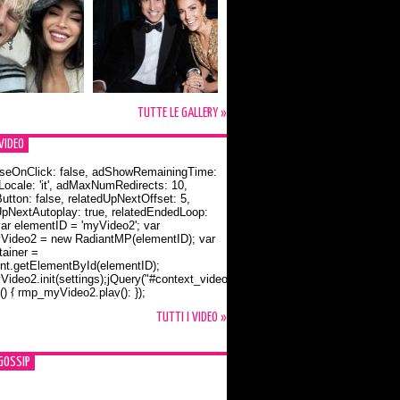
TUTTE LE GALLERY »
VIDEO
seOnClick: false, adShowRemainingTime:
dLocale: 'it', adMaxNumRedirects: 10,
utton: false, relatedUpNextOffset: 5,
UpNextAutoplay: true, relatedEndedLoop:
var elementID = 'myVideo2'; var
ideo2 = new RadiantMP(elementID); var
ainer =
t.getElementById(elementID);
ideo2.init(settings);jQuery("#context_video2").one("mouseover",
() { rmp_myVideo2.play(); });
o Bloom e la t-shirt dedicata a Flynn
TUTTI I VIDEO »
GOSSIP