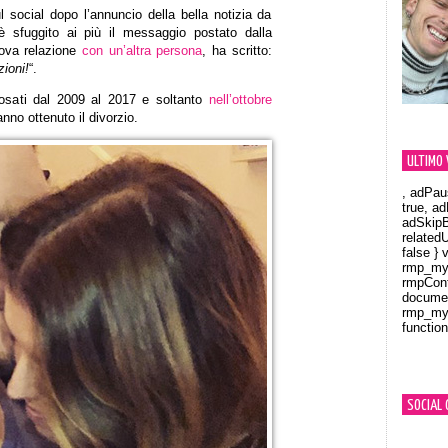
 social dopo l’annuncio della bella notizia da
è sfuggito ai più il messaggio postato dalla
uova relazione
con un’altra persona
, ha scritto:
ioni!
“.
posati dal 2009 al 2017 e soltanto
nell’ottobre
anno ottenuto il divorzio.
ULTIMO 
, adPau
true, a
adSkipB
related
false } 
rmp_myV
rmpCont
documen
rmp_myV
function
Orland
SOCIAL 