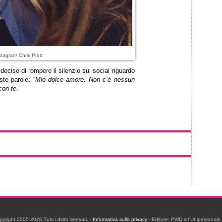
tagran/ Chris Pratt
eciso di rompere il silenzio sui social riguardo
ste parole: “
Mio dolce amore. Non c’è nessun
con te
.”
ight 2005-2026 Tutti i diritti riservati. -
Informativa sulla privacy
- Editore: PWD srl Unipersonal