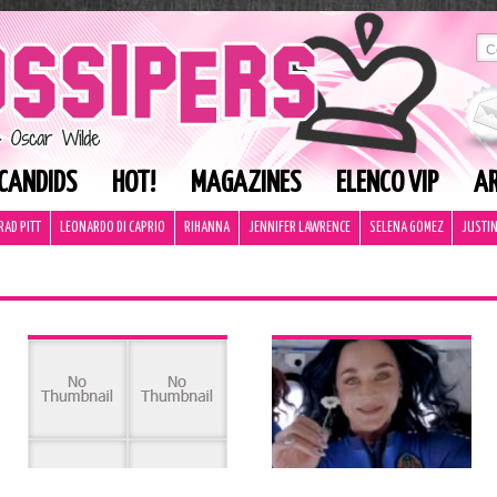
CANDIDS
HOT!
MAGAZINES
ELENCO VIP
AR
RAD PITT
LEONARDO DI CAPRIO
RIHANNA
JENNIFER LAWRENCE
SELENA GOMEZ
JUSTIN