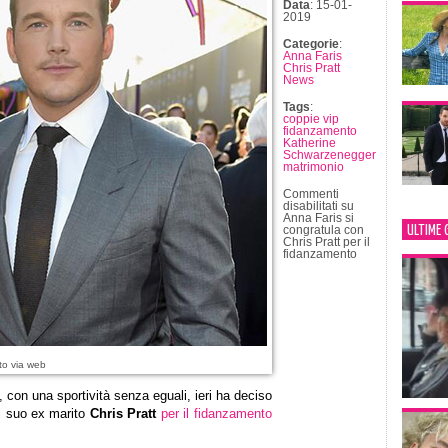
Data
: 15-01-
2019
Categorie
:
Anna Faris
Chris Pratt
News
Tags
:
coppie vip
fidanzamento
Katherine
Schwarzenegger
matrimonio
Commenti
disabilitati
su
Anna Faris si
ULTIME 
congratula con
Chris Pratt per il
fidanzamento
to via web
 con una sportività senza eguali, ieri ha deciso
ol suo ex marito
Chris Pratt
per il fidanzamento