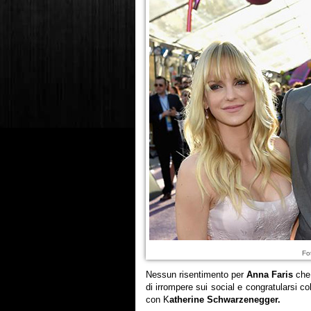
Fo
Nessun risentimento per
Anna Faris
che,
di irrompere sui social e congratularsi c
con K
atherine Schwarzenegger.