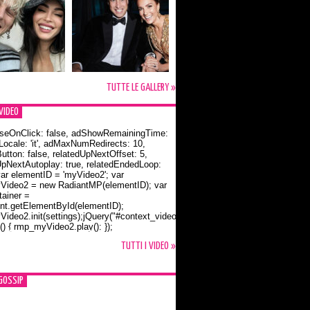
TUTTE LE GALLERY »
VIDEO
seOnClick: false, adShowRemainingTime:
dLocale: 'it', adMaxNumRedirects: 10,
utton: false, relatedUpNextOffset: 5,
UpNextAutoplay: true, relatedEndedLoop:
var elementID = 'myVideo2'; var
ideo2 = new RadiantMP(elementID); var
ainer =
t.getElementById(elementID);
ideo2.init(settings);jQuery("#context_video2").one("mouseover",
() { rmp_myVideo2.play(); });
o Bloom e la t-shirt dedicata a Flynn
TUTTI I VIDEO »
GOSSIP