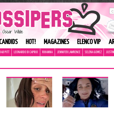
CANDIDS
HOT!
MAGAZINES
ELENCO VIP
AR
RAD PITT
LEONARDO DI CAPRIO
RIHANNA
JENNIFER LAWRENCE
SELENA GOMEZ
JUSTIN