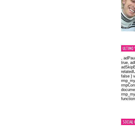
ULTIMO 
, adPau
true, a
adSkipB
related
false } 
rmp_myV
rmpCont
documen
rmp_myV
function
Orland
SOCIAL 