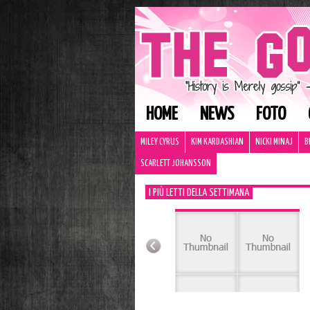
HOME
NEWS
FOTO
MILEY CYRUS
KIM KARDASHIAN
NICKI MINAJ
B
SCARLETT JOHANSSON
I PIÙ LETTI DELLA SETTIMANA