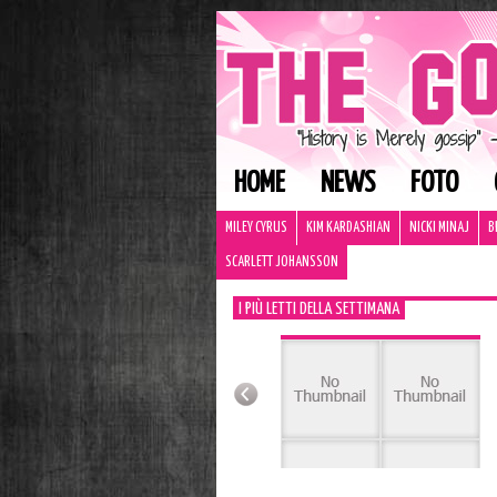
HOME
NEWS
FOTO
MILEY CYRUS
KIM KARDASHIAN
NICKI MINAJ
B
SCARLETT JOHANSSON
I PIÙ LETTI DELLA SETTIMANA