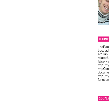
ULTIMO 
, adPau
true, a
adSkipB
related
false } 
rmp_myV
rmpCont
documen
rmp_myV
function
Orland
SOCIAL 