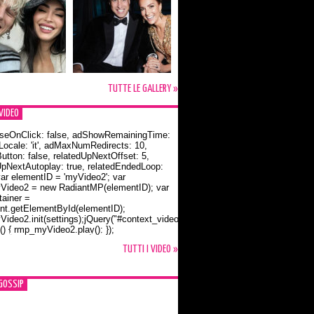
TUTTE LE GALLERY »
VIDEO
seOnClick: false, adShowRemainingTime:
dLocale: 'it', adMaxNumRedirects: 10,
utton: false, relatedUpNextOffset: 5,
UpNextAutoplay: true, relatedEndedLoop:
var elementID = 'myVideo2'; var
ideo2 = new RadiantMP(elementID); var
ainer =
t.getElementById(elementID);
ideo2.init(settings);jQuery("#context_video2").one("mouseover",
() { rmp_myVideo2.play(); });
o Bloom e la t-shirt dedicata a Flynn
TUTTI I VIDEO »
GOSSIP