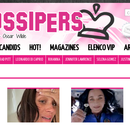
CANDIDS
HOT!
MAGAZINES
ELENCO VIP
AR
RAD PITT
LEONARDO DI CAPRIO
RIHANNA
JENNIFER LAWRENCE
SELENA GOMEZ
JUSTIN