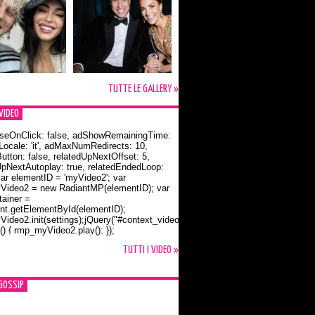
TUTTE LE GALLERY »
VIDEO
seOnClick: false, adShowRemainingTime:
dLocale: 'it', adMaxNumRedirects: 10,
utton: false, relatedUpNextOffset: 5,
UpNextAutoplay: true, relatedEndedLoop:
var elementID = 'myVideo2'; var
ideo2 = new RadiantMP(elementID); var
ainer =
t.getElementById(elementID);
ideo2.init(settings);jQuery("#context_video2").one("mouseover",
() { rmp_myVideo2.play(); });
o Bloom e la t-shirt dedicata a Flynn
TUTTI I VIDEO »
GOSSIP