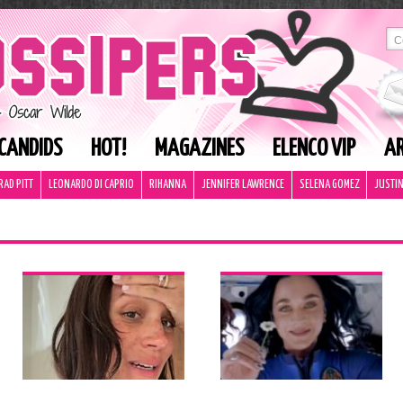
CANDIDS
HOT!
MAGAZINES
ELENCO VIP
AR
RAD PITT
LEONARDO DI CAPRIO
RIHANNA
JENNIFER LAWRENCE
SELENA GOMEZ
JUSTIN