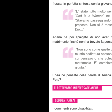
fresca, in perfetta sintonia con la giovane
“E’ stato tutto molto se
‘God is a Woman
’ ne
“Stavamo passeggiando e 
proposta. Non si è mess
Dio…”
Ariana ha poi spiegato di non aver m
matrimonio finchè non ha trovato la pers
“Non sono come quelle per
mi stia addirittura sposa
cui pensavo o che vole
matrimonio. E’ cambiat
giusta.”
Cosa ne pensate delle parole di Ariana
Pete?
TI POTREBBERO INTERESSARE ANCHE...
COMMENTA ORA!
I commenti sono disabilitati.