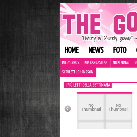
HOME
NEWS
FOTO
MILEY CYRUS
KIM KARDASHIAN
NICKI MINAJ
B
SCARLETT JOHANSSON
I PIÙ LETTI DELLA SETTIMANA