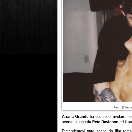
Foto: @ Inst
Ariana Grande
ha deciso di rivelare i d
scorso giugno da
Pete Davidson
ed il s
Dimenticatevi pure scene da film roma