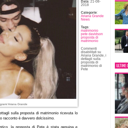
Data
: 21-08-
2018
Categorie
:
Ariana Grande
News
Tags
:
matrimonio
pete davidson
proposta di
matrimonio
Commenti
disabilitati
su
Ariana Grande, i
dettagli sulla
proposta di
ULTIME 
matrimonio di
Pete
agram/ Ariana Grande
ettagli sulla proposta di matrimonio ricevuta lo
uo racconto è davvero dolcissimo.
ntico, la proposta di Pete è stata genuina e