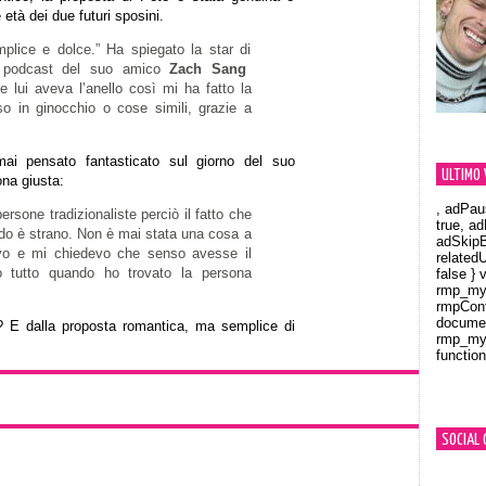
 età dei due futuri sposini.
mplice e dolce.” Ha spiegato la star di
l podcast del suo amico
Zach Sang
lui aveva l’anello così mi ha fatto la
o in ginocchio o cose simili, grazie a
ai pensato fantasticato sul giorno del suo
ULTIMO 
ona giusta:
, adPau
sone tradizionaliste perciò il fatto che
true, a
ndo è strano. Non è mai stata una cosa a
adSkipB
vo e mi chiedevo che senso avesse il
related
o tutto quando ho trovato la persona
false } 
rmp_myV
rmpCont
documen
? E dalla proposta romantica, ma semplice di
rmp_myV
function
Orland
SOCIAL 