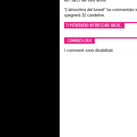
ed i lacci dei suoi anfibi.
“
L’atmosfera del lunedì
” ha commentato i
spegnerà 32 candeline.
TI POTREBBERO INTERESSARE ANCHE...
COMMENTA ORA!
I commenti sono disabilitati.