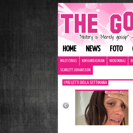
HOME
NEWS
FOTO
MILEY CYRUS
KIM KARDASHIAN
NICKI MINAJ
B
SCARLETT JOHANSSON
I PIÙ LETTI DELLA SETTIMANA