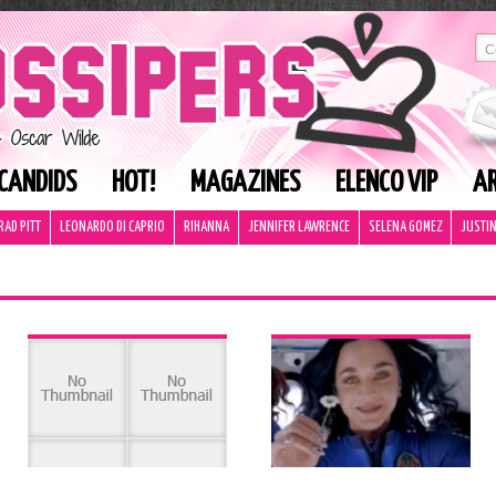
CANDIDS
HOT!
MAGAZINES
ELENCO VIP
AR
RAD PITT
LEONARDO DI CAPRIO
RIHANNA
JENNIFER LAWRENCE
SELENA GOMEZ
JUSTIN