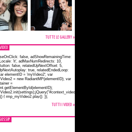
TUTTE LE GALLERY »
VIDEO
seOnClick: false, adShowRemainingTime:
dLocale: 'it', adMaxNumRedirects: 10,
utton: false, relatedUpNextOffset: 5,
UpNextAutoplay: true, relatedEndedLoop:
var elementID = 'myVideo2'; var
ideo2 = new RadiantMP(elementID); var
ainer =
t.getElementById(elementID);
ideo2.init(settings);jQuery("#context_video2").one("mouseover",
() { rmp_myVideo2.play(); });
o Bloom e la t-shirt dedicata a Flynn
TUTTI I VIDEO »
GOSSIP