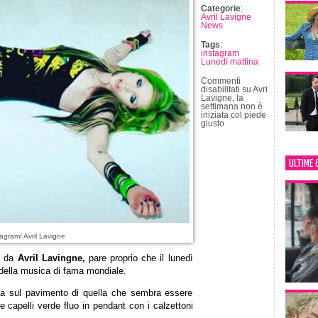
Categorie
:
Avril Lavigne
News
Tags
:
instagram
Lunedì mattina
Commenti
disabilitati
su Avri
Lavigne, la
settimana non è
iniziata col piede
giusto
ULTIME 
agram/ Avril Lavigne
m
da
Avril Lavingne,
pare proprio che il lunedì
 della musica di fama mondiale.
esa sul pavimento di quella che sembra essere
e capelli verde fluo in pendant con i calzettoni