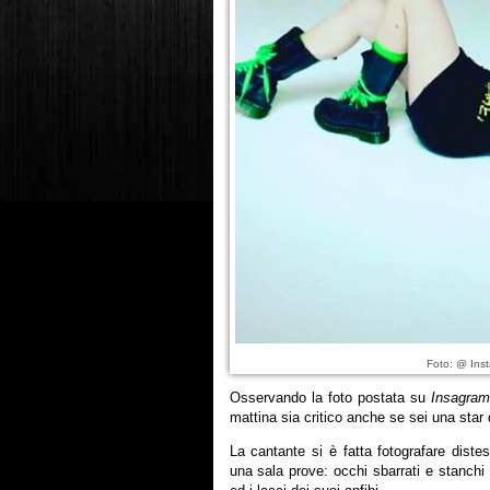
Foto: @ Inst
Osservando la foto postata su
Insagra
mattina sia critico anche se sei una star
La cantante si è fatta fotografare dist
una sala prove: occhi sbarrati e stanchi 