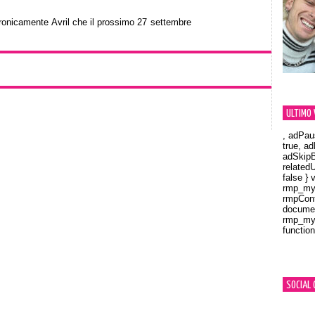
ronicamente Avril che il prossimo 27 settembre
ULTIMO 
, adPau
true, a
adSkipB
related
false } 
rmp_myV
rmpCont
documen
rmp_myV
function
Orland
SOCIAL 