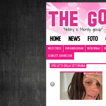
HOME
NEWS
FOTO
MILEY CYRUS
KIM KARDASHIAN
NICKI MINAJ
B
SCARLETT JOHANSSON
I PIÙ LETTI DELLA SETTIMANA