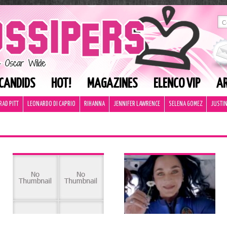
CANDIDS
HOT!
MAGAZINES
ELENCO VIP
AR
RAD PITT
LEONARDO DI CAPRIO
RIHANNA
JENNIFER LAWRENCE
SELENA GOMEZ
JUSTIN