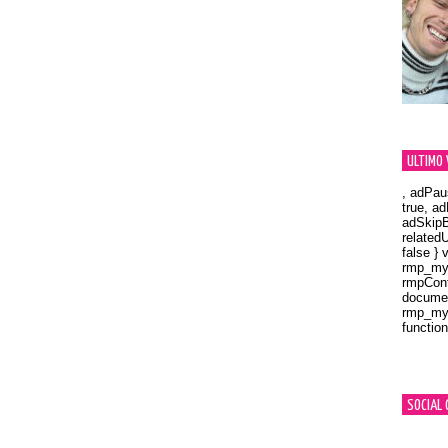
ULTIMO 
, adPau
true, a
adSkipB
related
false } 
rmp_myV
rmpCont
documen
rmp_myV
function
Orland
SOCIAL 