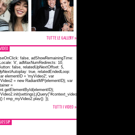
TUTTE LE GALLERY »
VIDEO
seOnClick: false, adShowRemainingTime:
dLocale: 'it', adMaxNumRedirects: 10,
utton: false, relatedUpNextOffset: 5,
UpNextAutoplay: true, relatedEndedLoop:
var elementID = 'myVideo2'; var
ideo2 = new RadiantMP(elementID); var
ainer =
t.getElementById(elementID);
ideo2.init(settings);jQuery("#context_video2").one("mouseover",
() { rmp_myVideo2.play(); });
o Bloom e la t-shirt dedicata a Flynn
TUTTI I VIDEO »
GOSSIP