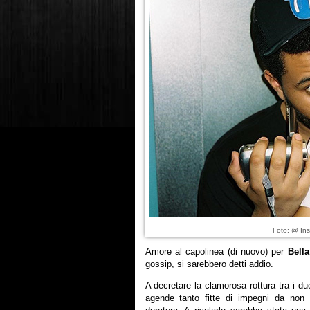
Foto: @ Ins
Amore al capolinea (di nuovo) per
Bell
gossip, si sarebbero detti addio.
A decretare la clamorosa rottura tra i d
agende tanto fitte di impegni da non