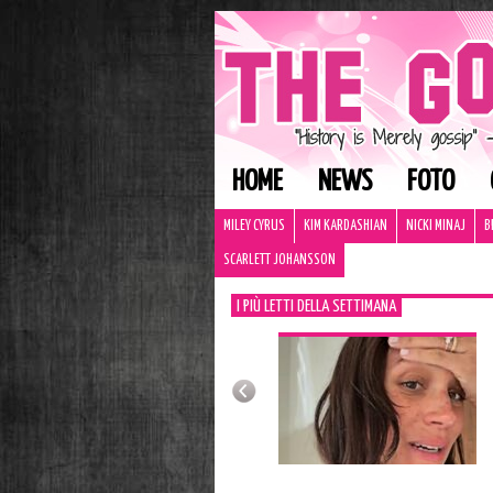
HOME
NEWS
FOTO
MILEY CYRUS
KIM KARDASHIAN
NICKI MINAJ
B
SCARLETT JOHANSSON
I PIÙ LETTI DELLA SETTIMANA