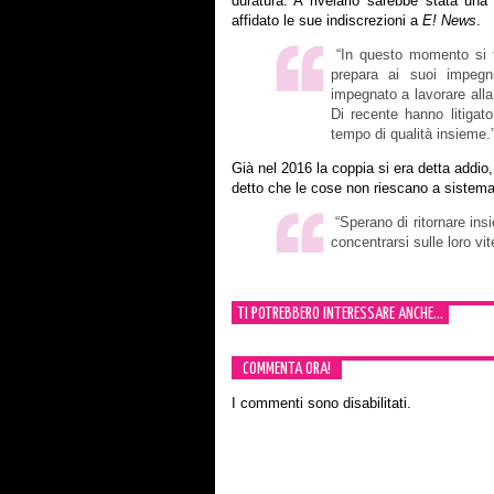
duratura. A rivelarlo sarebbe stata una
affidato le sue indiscrezioni a
E! News
.
“In questo momento si tr
prepara ai suoi impegn
impegnato a lavorare alla
Di recente hanno litigat
tempo di qualità insieme.
Già nel 2016 la coppia si era detta addio,
detto che le cose non riescano a sistema
“Sperano di ritornare ins
concentrarsi sulle loro vit
TI POTREBBERO INTERESSARE ANCHE...
COMMENTA ORA!
I commenti sono disabilitati.