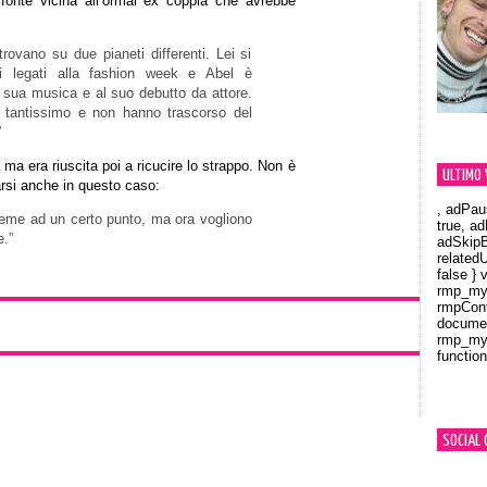
 fonte vicina all’ormai ex coppia che avrebbe
ovano su due pianeti differenti. Lei si
i legati alla fashion week e Abel è
 sua musica e al suo debutto da attore.
o tantissimo e non hanno trascorso del
”
 ma era riuscita poi a ricucire lo strappo. Non è
ULTIMO 
rsi anche in questo caso:
, adPau
ieme ad un certo punto, ma ora vogliono
true, a
e.”
adSkipB
related
false } 
rmp_myV
rmpCont
documen
rmp_myV
function
Orland
SOCIAL 