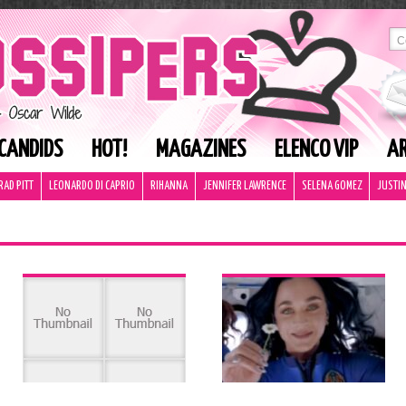
CANDIDS
HOT!
MAGAZINES
ELENCO VIP
AR
RAD PITT
LEONARDO DI CAPRIO
RIHANNA
JENNIFER LAWRENCE
SELENA GOMEZ
JUSTIN