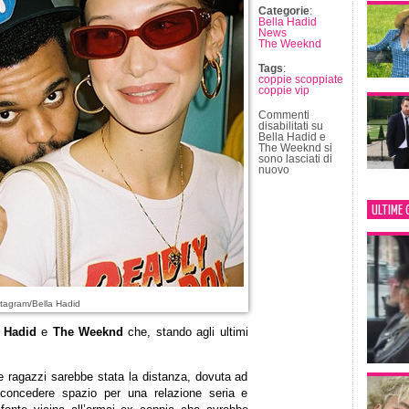
Categorie
:
Bella Hadid
News
The Weeknd
Tags
:
coppie scoppiate
coppie vip
Commenti
disabilitati
su
Bella Hadid e
The Weeknd si
sono lasciati di
nuovo
ULTIME 
tagram/Bella Hadid
a Hadid
e
The Weeknd
che, stando agli ultimi
ue ragazzi sarebbe stata la distanza, dovuta ad
 concedere spazio per una relazione seria e