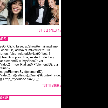
TUTTE LE GALLERY »
VIDEO
seOnClick: false, adShowRemainingTime:
dLocale: 'it', adMaxNumRedirects: 10,
utton: false, relatedUpNextOffset: 5,
UpNextAutoplay: true, relatedEndedLoop:
var elementID = 'myVideo2'; var
ideo2 = new RadiantMP(elementID); var
ainer =
t.getElementById(elementID);
ideo2.init(settings);jQuery("#context_video2").one("mouseover",
() { rmp_myVideo2.play(); });
o Bloom e la t-shirt dedicata a Flynn
TUTTI I VIDEO »
GOSSIP