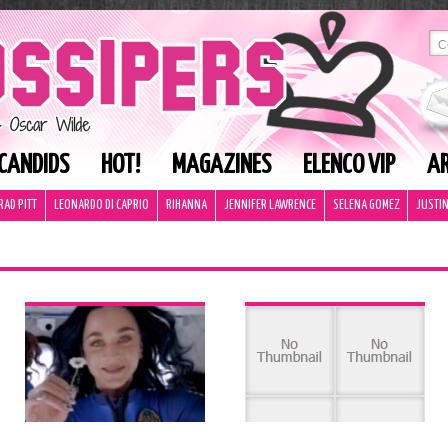
CANDIDS
HOT!
MAGAZINES
ELENCO VIP
AR
RAD PITT
LEONARDO DI CAPRIO
RIHANNA
JENNIFER LAWRENCE
SELENA GOMEZ
JUSTIN