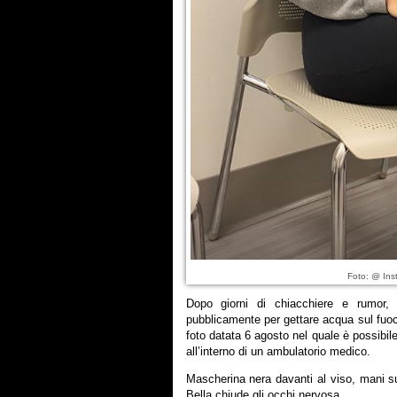
Foto: @ Ins
Dopo giorni di chiacchiere e rumor, 
pubblicamente per gettare acqua sul fuoc
foto datata 6 agosto nel quale è possibil
all’interno di un ambulatorio medico.
Mascherina nera davanti al viso, mani s
Bella chiude gli occhi nervosa.