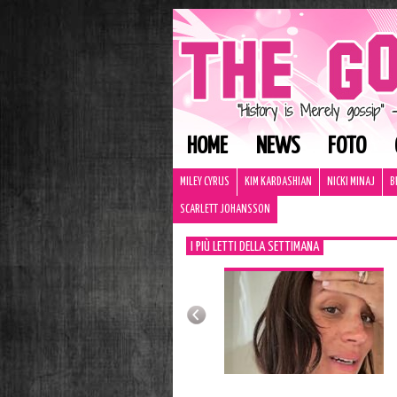
HOME
NEWS
FOTO
MILEY CYRUS
KIM KARDASHIAN
NICKI MINAJ
B
SCARLETT JOHANSSON
I PIÙ LETTI DELLA SETTIMANA