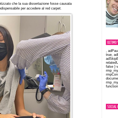
izzato che la sua dissertazione fosse causata
ndispensabile per accedere al red carpet.
ULTIMO 
, adPau
true, a
adSkipB
related
false } 
rmp_myV
rmpCont
documen
rmp_myV
function
Orland
SOCIAL 