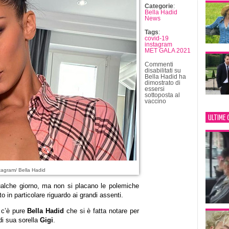
Categorie
:
Bella Hadid
News
Tags
:
covid-19
instagram
MET GALA 2021
Commenti
disabilitati
su
Bella Hadid ha
dimostrato di
essersi
sottoposta al
vaccino
ULTIME 
tagram/ Bella Hadid
alche giorno, ma non si placano le polemiche
 in particolare riguardo ai grandi assenti.
e c’è pure
Bella Hadid
che si è fatta notare per
di sua sorella
Gigi
.