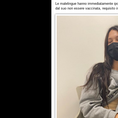
Le malelingue hanno immediatamente ipot
dal suo non essere vaccinata, requisito i