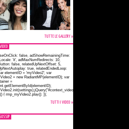
TUTTE LE GALLERY »
VIDEO
seOnClick: false, adShowRemainingTime:
dLocale: 'it', adMaxNumRedirects: 10,
utton: false, relatedUpNextOffset: 5,
UpNextAutoplay: true, relatedEndedLoop:
var elementID = 'myVideo2'; var
ideo2 = new RadiantMP(elementID); var
ainer =
t.getElementById(elementID);
ideo2.init(settings);jQuery("#context_video2").one("mouseover",
() { rmp_myVideo2.play(); });
o Bloom e la t-shirt dedicata a Flynn
TUTTI I VIDEO »
GOSSIP