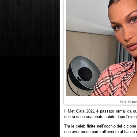
Foto: @ Ins
Il Met Gala 2021 è passato ormai da qu
che si sono scatenate subito dopo l’evento
Tra le celeb finite nell’occhio del ciclon
non aver preso parte all’evento al fianco 