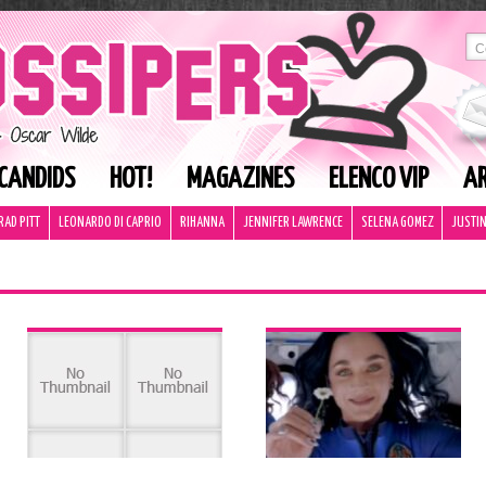
CANDIDS
HOT!
MAGAZINES
ELENCO VIP
AR
RAD PITT
LEONARDO DI CAPRIO
RIHANNA
JENNIFER LAWRENCE
SELENA GOMEZ
JUSTIN