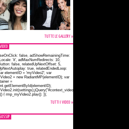
TUTTE LE GALLERY »
VIDEO
seOnClick: false, adShowRemainingTime:
dLocale: 'it', adMaxNumRedirects: 10,
utton: false, relatedUpNextOffset: 5,
UpNextAutoplay: true, relatedEndedLoop:
var elementID = 'myVideo2'; var
ideo2 = new RadiantMP(elementID); var
ainer =
t.getElementById(elementID);
ideo2.init(settings);jQuery("#context_video2").one("mouseover",
() { rmp_myVideo2.play(); });
o Bloom e la t-shirt dedicata a Flynn
TUTTI I VIDEO »
GOSSIP