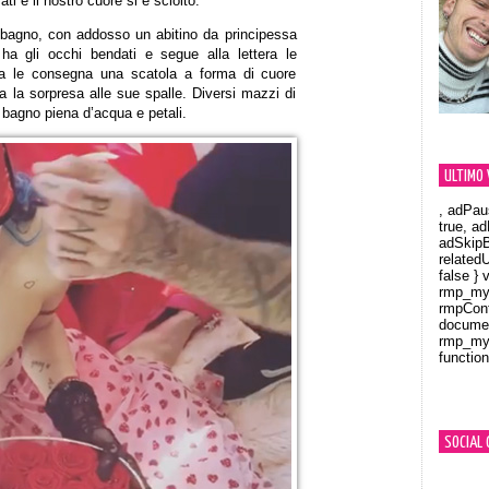
ti e il nostro cuore si è sciolto.
bagno, con addosso un abitino da principessa
a ha gli occhi bendati e segue alla lettera le
ima le consegna una scatola a forma di cuore
 la sorpresa alle sue spalle. Diversi mazzi di
 bagno piena d’acqua e petali.
ULTIMO 
, adPau
true, a
adSkipB
related
false } 
rmp_myV
rmpCont
documen
rmp_myV
function
Orland
SOCIAL 