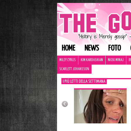
HOME
NEWS
FOTO
MILEY CYRUS
KIM KARDASHIAN
NICKI MINAJ
B
SCARLETT JOHANSSON
I PIÙ LETTI DELLA SETTIMANA