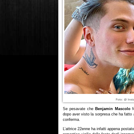
Foto: @ Inst
Se pesavate che
Benjamin Mascolo
fo
dopo aver visto la sorpresa che ha fatto
conferma.
L’attrice 22enne ha infatti appena postat