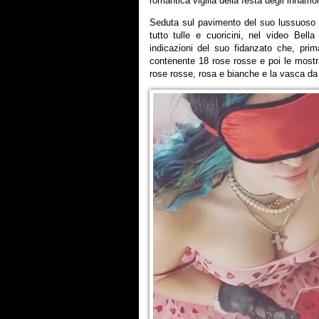
romantica vigilia della festa degli innamora
Seduta sul pavimento del suo lussuoso 
tutto tulle e cuoricini, nel video Bell
indicazioni del suo fidanzato che, pr
contenente 18 rose rosse e poi le mostra
rose rosse, rosa e bianche e la vasca da