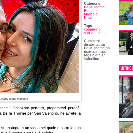
Categorie
:
Bella Thorne
Benjamin
Mascolo
News
Tags
:
coppie vip
san valentino
Commenti
disabilitati
su
Bella Thorne ha
ricevuto il suo
regalo di San
Valentino
ULTIME 
agram/ Benji Mascolo
sse il fidanzato perfetto, preparatevi perchè,
 a
Bella Thorne
per San Valentino, ne avrete la
o su Instagram un video nel quale mostra la sua