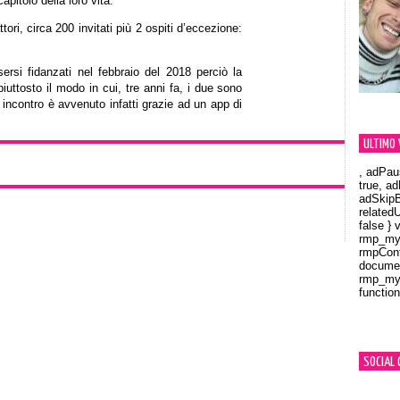
apitolo della loro vita.
tori, circa 200 invitati più 2 ospiti d’eccezione:
rsi fidanzati nel febbraio del 2018 perciò la
iuttosto il modo in cui, tre anni fa, i due sono
o incontro è avvenuto infatti grazie ad un app di
ULTIMO 
, adPau
true, a
adSkipB
related
false } 
rmp_myV
rmpCont
documen
rmp_myV
function
Orland
SOCIAL 