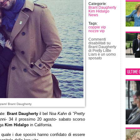
Categorie
:
Brant Daugherty
Kim Hidalgo
News
Tags
:
coppie vip
nozze vip
Commenti
disabilitati
su
Brant Daugherty
di Pretty Little
Liars è un uomo
sposato
ULTIME 
gram/ Brant Daugherty
ate:
Brant Daugherty
il bel
Noa Kahn
di “
Pretty
ni- 34 il prossimo 20 agosto- sabato scorso
ega
Kim Hidalgo
in California.
 quale i due sposini hanno confidato di essere