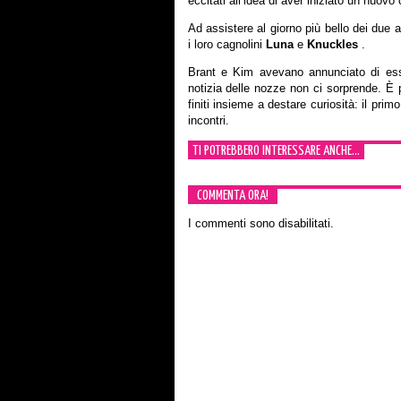
eccitati all’idea di aver iniziato un nuovo c
Ad assistere al giorno più bello dei due at
i loro cagnolini
Luna
e
Knuckles
.
Brant e Kim avevano annunciato di esse
notizia delle nozze non ci sorprende. È p
finiti insieme a destare curiosità: il prim
incontri.
TI POTREBBERO INTERESSARE ANCHE...
COMMENTA ORA!
I commenti sono disabilitati.