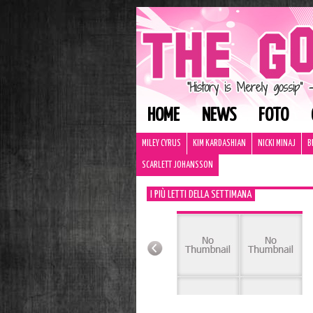
HOME
NEWS
FOTO
MILEY CYRUS
KIM KARDASHIAN
NICKI MINAJ
B
SCARLETT JOHANSSON
I PIÙ LETTI DELLA SETTIMANA