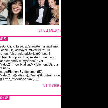
TUTTE LE GALLERY »
VIDEO
seOnClick: false, adShowRemainingTime:
dLocale: 'it', adMaxNumRedirects: 10,
utton: false, relatedUpNextOffset: 5,
UpNextAutoplay: true, relatedEndedLoop:
var elementID = 'myVideo2'; var
ideo2 = new RadiantMP(elementID); var
ainer =
t.getElementById(elementID);
ideo2.init(settings);jQuery("#context_video2").one("mouseover",
() { rmp_myVideo2.play(); });
o Bloom e la t-shirt dedicata a Flynn
TUTTI I VIDEO »
GOSSIP