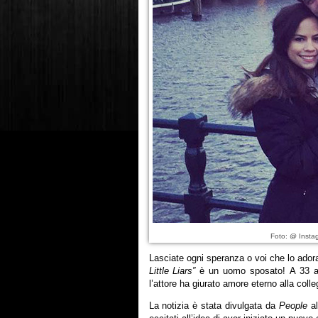
Foto: @ Insta
Lasciate ogni speranza o voi che lo ador
Little Liars”
è un uomo sposato! A 33 an
l’attore ha giurato amore eterno alla coll
La notizia è stata divulgata da
People
al