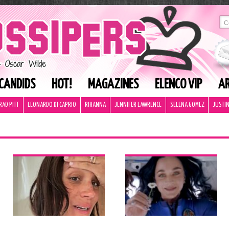
CANDIDS
HOT!
MAGAZINES
ELENCO VIP
AR
RAD PITT
LEONARDO DI CAPRIO
RIHANNA
JENNIFER LAWRENCE
SELENA GOMEZ
JUSTIN