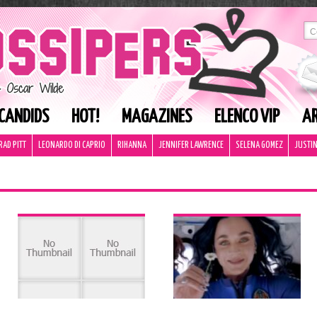
CANDIDS
HOT!
MAGAZINES
ELENCO VIP
AR
RAD PITT
LEONARDO DI CAPRIO
RIHANNA
JENNIFER LAWRENCE
SELENA GOMEZ
JUSTIN