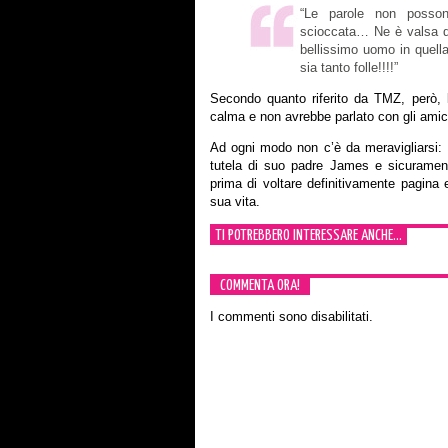
“Le parole non posson
scioccata… Ne è valsa 
bellissimo uomo in quell
sia tanto folle!!!!”
Secondo quanto riferito da TMZ, però, 
calma e non avrebbe parlato con gli amici 
Ad ogni modo non c’è da meravigliarsi: B
tutela di suo padre James e sicuramente 
prima di voltare definitivamente pagina 
sua vita.
TI POTREBBERO INTERESSARE ANCHE...
COMMENTA ORA!
I commenti sono disabilitati.