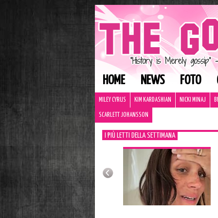
HOME
NEWS
FOTO
MILEY CYRUS
KIM KARDASHIAN
NICKI MINAJ
B
SCARLETT JOHANSSON
I PIÙ LETTI DELLA SETTIMANA