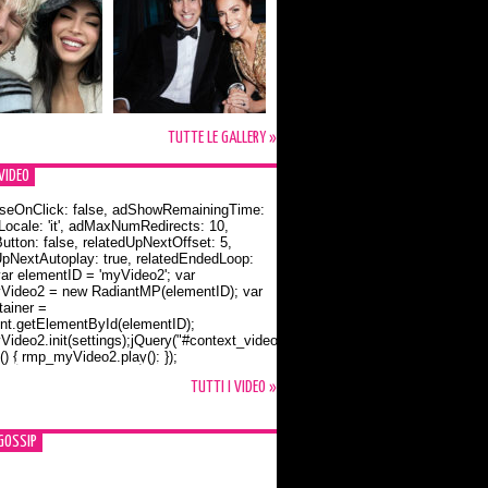
TUTTE LE GALLERY »
VIDEO
seOnClick: false, adShowRemainingTime:
dLocale: 'it', adMaxNumRedirects: 10,
utton: false, relatedUpNextOffset: 5,
UpNextAutoplay: true, relatedEndedLoop:
var elementID = 'myVideo2'; var
ideo2 = new RadiantMP(elementID); var
ainer =
t.getElementById(elementID);
ideo2.init(settings);jQuery("#context_video2").one("mouseover",
() { rmp_myVideo2.play(); });
o Bloom e la t-shirt dedicata a Flynn
TUTTI I VIDEO »
GOSSIP