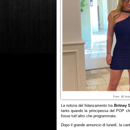
Foto: @ Ins
La notizia del fidanzamento tra
Britney 
tanto quando la principessa del POP che
fosse tutt’altro che programmata.
Dopo il grande annuncio di lunedì, la cant