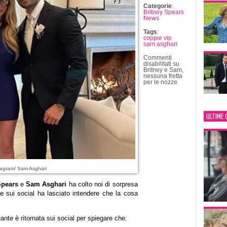
Categorie
:
Britney Spears
News
Tags
:
coppie vip
sam asghari
Commenti
disabilitati
su
Britney e Sam,
nessuna fretta
per le nozze
ULTIME 
tagram/ Sam Asghari
Spears
e
Sam Asghari
ha colto noi di sorpresa
 sui social ha lasciato intendere che la cosa
ante è ritornata sui social per spiegare che: