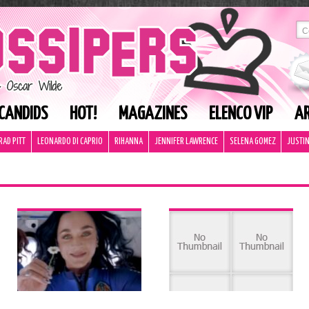
CANDIDS
HOT!
MAGAZINES
ELENCO VIP
AR
RAD PITT
LEONARDO DI CAPRIO
RIHANNA
JENNIFER LAWRENCE
SELENA GOMEZ
JUSTIN