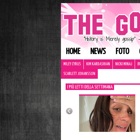
HOME
NEWS
FOTO
MILEY CYRUS
KIM KARDASHIAN
NICKI MINAJ
B
SCARLETT JOHANSSON
I PIÙ LETTI DELLA SETTIMANA