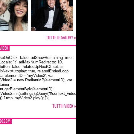
TUTTE LE GALLERY »
VIDEO
seOnClick: false, adShowRemainingTime:
dLocale: 'it', adMaxNumRedirects: 10,
utton: false, relatedUpNextOffset: 5,
UpNextAutoplay: true, relatedEndedLoop:
var elementID = 'myVideo2'; var
ideo2 = new RadiantMP(elementID); var
ainer =
t.getElementById(elementID);
ideo2.init(settings);jQuery("#context_video2").one("mouseover",
() { rmp_myVideo2.play(); });
o Bloom e la t-shirt dedicata a Flynn
TUTTI I VIDEO »
GOSSIP