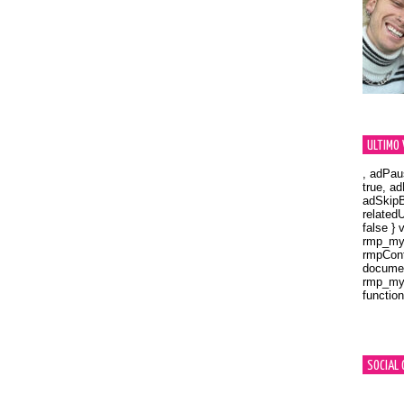
ULTIMO 
, adPau
true, a
adSkipB
related
false } 
rmp_myV
rmpCont
documen
rmp_myV
function
Orland
SOCIAL 