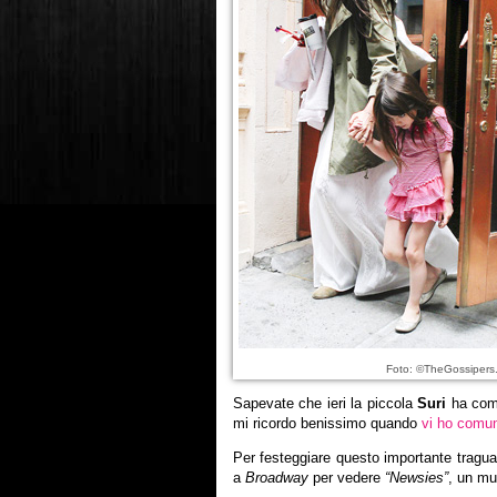
Foto: ©TheGossipers
Sapevate che ieri la piccola
Suri
ha comp
mi ricordo benissimo quando
vi ho comuni
Per festeggiare questo importante tragu
a
Broadway
per vedere
“Newsies”
, un mu