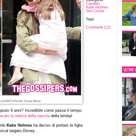
Categorie
:
Candids
Katie Holmes
Suri Cruise
Tags
:
Commenti (12)
ULTIME 
.com/MT1/Pacific Coast News
iuto 6 anni? Incredibile come passa il tempo,
cato la notizia della nascita
della bimba!
ardo
Katie Holmes
ha deciso di portare la figlia
sical targato
Disney
.