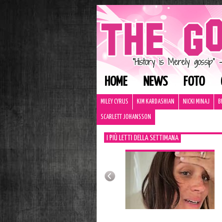
HOME
NEWS
FOTO
MILEY CYRUS
KIM KARDASHIAN
NICKI MINAJ
B
SCARLETT JOHANSSON
I PIÙ LETTI DELLA SETTIMANA