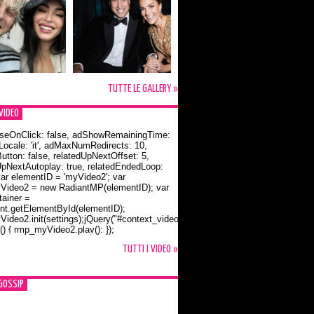
TUTTE LE GALLERY »
VIDEO
seOnClick: false, adShowRemainingTime:
dLocale: 'it', adMaxNumRedirects: 10,
utton: false, relatedUpNextOffset: 5,
UpNextAutoplay: true, relatedEndedLoop:
var elementID = 'myVideo2'; var
ideo2 = new RadiantMP(elementID); var
ainer =
t.getElementById(elementID);
ideo2.init(settings);jQuery("#context_video2").one("mouseover",
() { rmp_myVideo2.play(); });
o Bloom e la t-shirt dedicata a Flynn
TUTTI I VIDEO »
GOSSIP