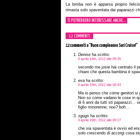
La bimba non è apparsa proprio felic
rimasta solo spaventata dai paparazzi che
TI POTREBBERO INTERESSARE ANCHE...
12 COMMENTI
12 commenti
a “Buon compleanno Suri Cruise!”
Denise
ha scritto:
Il aprile 19th, 2012 alle 08:35
secondo me josie hai centrato il 
chiaro che questa bambina è spav
eva
ha scritto:
Il aprile 19th, 2012 alle 08:43
Ma io penso che come genitori si p
Non so come vadano le cose in que
di 6 anni da tutti sti paparazzi… 
figlio minorenne, noo? boh…
sgugs
ha scritto:
Il aprile 19th, 2012 alle 09:27
che sia spaventata è ovvio ed era 
solo crescendo di accorgi cosa s