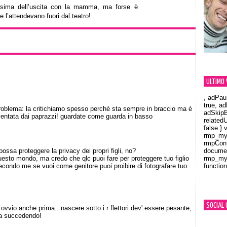
issima dell’uscita con la mamma, ma forse è
 l’attendevano fuori dal teatro!
ULTIMO 
, adPau
true, a
problema: la critichiamo spesso perchè sta sempre in braccio ma è
adSkipB
entata dai paprazzi! guardate come guarda in basso
related
false } 
rmp_myV
rmpCont
ossa proteggere la privacy dei propri figli, no?
documen
sto mondo, ma credo che qlc puoi fare per proteggere tuo figlio
rmp_myV
secondo me se vuoi come genitore puoi proibire di fotografare tuo
function
Orland
SOCIAL 
ovvio anche prima.. nascere sotto i r flettori dev' essere pesante,
ta succedendo!