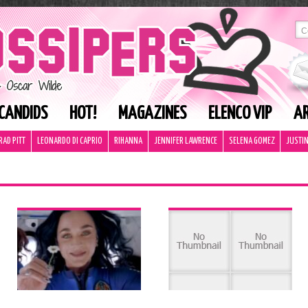
CANDIDS
HOT!
MAGAZINES
ELENCO VIP
AR
RAD PITT
LEONARDO DI CAPRIO
RIHANNA
JENNIFER LAWRENCE
SELENA GOMEZ
JUSTIN