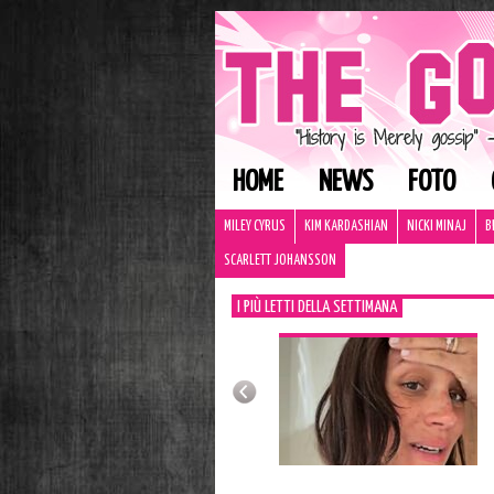
HOME
NEWS
FOTO
MILEY CYRUS
KIM KARDASHIAN
NICKI MINAJ
B
SCARLETT JOHANSSON
I PIÙ LETTI DELLA SETTIMANA