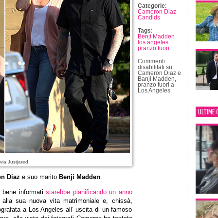
Categorie
:
Cameron Diaz
Candids
Tags
:
Benji Madden
los angeles
pranzo fuori
Commenti
disabilitati
su
Cameron Diaz e
Banji Madden,
pranzo fuori a
Los Angeles
ULTIME 
via Justjared
n Diaz
e suo marito
Benji Madden
.
i bene informati
starebbe pianificando un anno
alla sua nuova vita matrimoniale e, chissà,
ografata a Los Angeles all’ uscita di un famoso