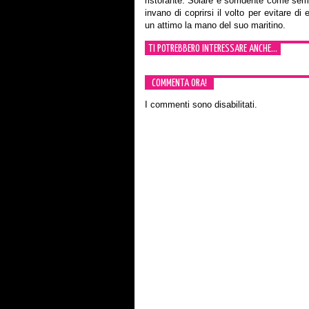
ristorante.
Solare e sorridente come sempr
invano di coprirsi il volto per evitare d
un attimo la mano del suo maritino.
TI POTREBBERO INTERESSARE ANCHE...
COMMENTA ORA!
I commenti sono disabilitati.