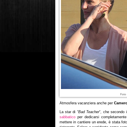
Foto 
Atmosfera vacanziera anche per
Camero
La star di “
Bad Teacher
“, che secondo 
sabbatico
per dedicarsi completamente 
mettere in cantiere un erede, è stata fot