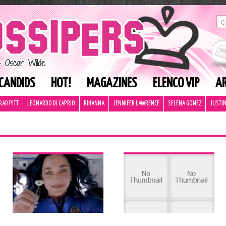
CANDIDS
HOT!
MAGAZINES
ELENCO VIP
AR
RAD PITT
LEONARDO DI CAPRIO
RIHANNA
JENNIFER LAWRENCE
SELENA GOMEZ
JUSTIN