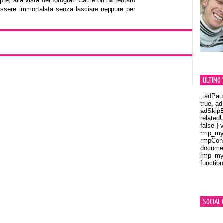
e, alla vista dei fotografi Cameron ha tentato
i essere immortalata senza lasciare neppure per
ULTIMO 
, adPau
true, a
adSkipB
related
false } 
rmp_myV
rmpCont
documen
rmp_myV
function
Orland
SOCIAL 