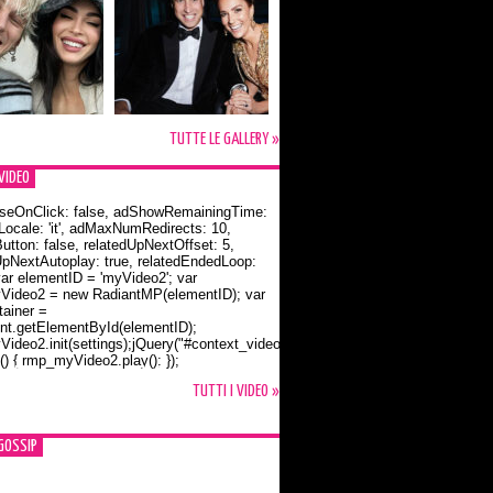
TUTTE LE GALLERY »
VIDEO
seOnClick: false, adShowRemainingTime:
dLocale: 'it', adMaxNumRedirects: 10,
utton: false, relatedUpNextOffset: 5,
UpNextAutoplay: true, relatedEndedLoop:
var elementID = 'myVideo2'; var
ideo2 = new RadiantMP(elementID); var
ainer =
t.getElementById(elementID);
ideo2.init(settings);jQuery("#context_video2").one("mouseover",
() { rmp_myVideo2.play(); });
o Bloom e la t-shirt dedicata a Flynn
TUTTI I VIDEO »
GOSSIP