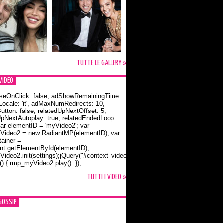
TUTTE LE GALLERY »
VIDEO
seOnClick: false, adShowRemainingTime:
dLocale: 'it', adMaxNumRedirects: 10,
utton: false, relatedUpNextOffset: 5,
UpNextAutoplay: true, relatedEndedLoop:
var elementID = 'myVideo2'; var
ideo2 = new RadiantMP(elementID); var
ainer =
t.getElementById(elementID);
ideo2.init(settings);jQuery("#context_video2").one("mouseover",
() { rmp_myVideo2.play(); });
o Bloom e la t-shirt dedicata a Flynn
TUTTI I VIDEO »
GOSSIP