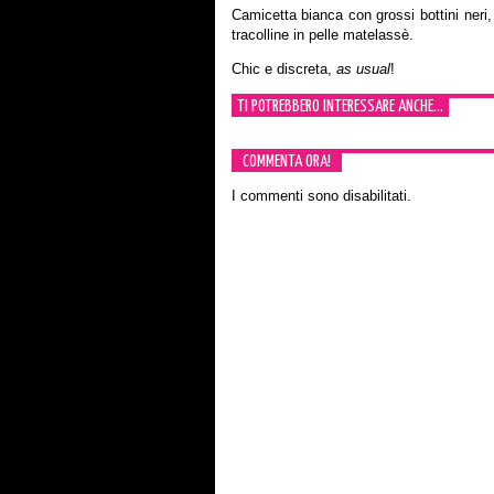
Camicetta bianca con grossi bottini neri, 
tracolline in pelle matelassè.
Chic e discreta,
as usual
!
TI POTREBBERO INTERESSARE ANCHE...
COMMENTA ORA!
I commenti sono disabilitati.