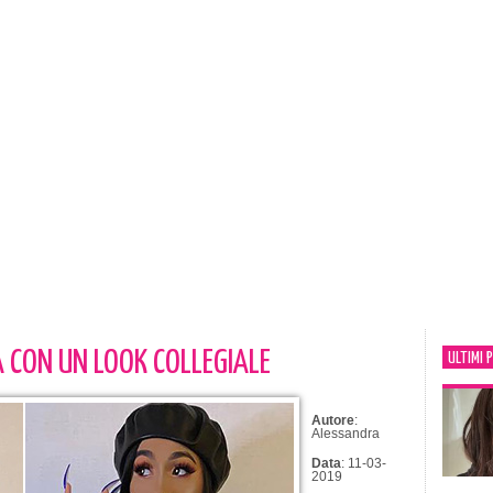
À CON UN LOOK COLLEGIALE
ULTIMI 
Autore
:
Alessandra
Data
: 11-03-
2019