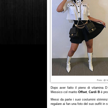
Foto: @ I
Dopo aver fatto il pieno di vitamina 
Messico col marito
Offset
,
Cardi B
è pron
Messi da parte i suoi costumini striminz
regalare ai fan una foto del suo outfit in st