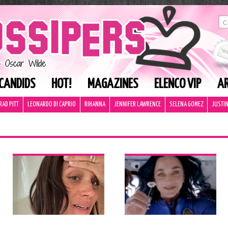
CANDIDS
HOT!
MAGAZINES
ELENCO VIP
AR
RAD PITT
LEONARDO DI CAPRIO
RIHANNA
JENNIFER LAWRENCE
SELENA GOMEZ
JUSTIN