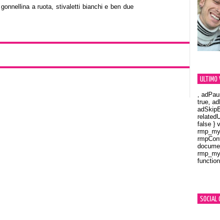
gonnellina a ruota, stivaletti bianchi e ben due
ULTIMO 
, adPau
true, a
adSkipB
related
false } 
rmp_myV
rmpCont
documen
rmp_myV
function
Orland
SOCIAL 