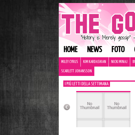
HOME
NEWS
FOTO
MILEY CYRUS
KIM KARDASHIAN
NICKI MINAJ
B
SCARLETT JOHANSSON
I PIÙ LETTI DELLA SETTIMANA