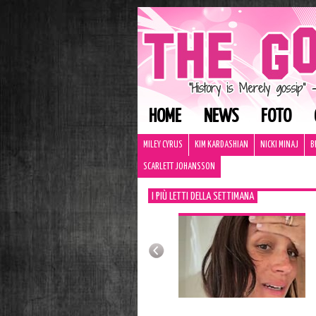
HOME
NEWS
FOTO
MILEY CYRUS
KIM KARDASHIAN
NICKI MINAJ
B
SCARLETT JOHANSSON
I PIÙ LETTI DELLA SETTIMANA