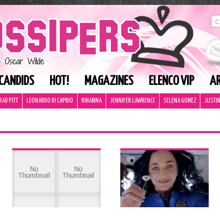
CANDIDS
HOT!
MAGAZINES
ELENCO VIP
AR
RAD PITT
LEONARDO DI CAPRIO
RIHANNA
JENNIFER LAWRENCE
SELENA GOMEZ
JUSTIN