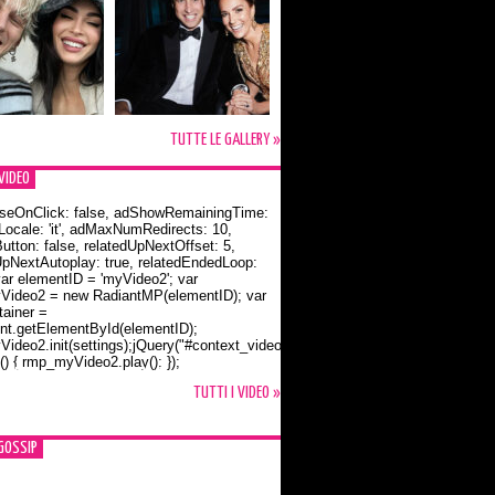
TUTTE LE GALLERY »
VIDEO
seOnClick: false, adShowRemainingTime:
dLocale: 'it', adMaxNumRedirects: 10,
utton: false, relatedUpNextOffset: 5,
UpNextAutoplay: true, relatedEndedLoop:
var elementID = 'myVideo2'; var
ideo2 = new RadiantMP(elementID); var
ainer =
t.getElementById(elementID);
ideo2.init(settings);jQuery("#context_video2").one("mouseover",
() { rmp_myVideo2.play(); });
o Bloom e la t-shirt dedicata a Flynn
TUTTI I VIDEO »
GOSSIP