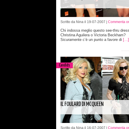
Scritto da Nina il 19-07-2007 |
Commenta or
Chi indossa meglio questo see-thru dres
Christina Aguilera o Victoria Beckham?
Sicuramente c’è un punto a favore di
[…]
Candids
IL FOULARD DI MCQUEEN
Scritto da Nina il 16-07-2007 |
Commenta or