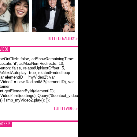
TUTTE LE GALLERY »
VIDEO
seOnClick: false, adShowRemainingTime:
dLocale: 'it', adMaxNumRedirects: 10,
utton: false, relatedUpNextOffset: 5,
UpNextAutoplay: true, relatedEndedLoop:
var elementID = 'myVideo2'; var
ideo2 = new RadiantMP(elementID); var
ainer =
t.getElementById(elementID);
ideo2.init(settings);jQuery("#context_video2").one("mouseover",
() { rmp_myVideo2.play(); });
o Bloom e la t-shirt dedicata a Flynn
TUTTI I VIDEO »
GOSSIP