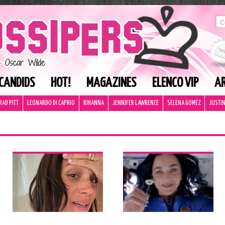
CANDIDS
HOT!
MAGAZINES
ELENCO VIP
AR
RAD PITT
LEONARDO DI CAPRIO
RIHANNA
JENNIFER LAWRENCE
SELENA GOMEZ
JUSTIN