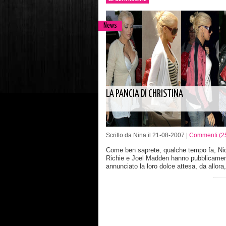
News
LA PANCIA DI CHRISTINA
Scritto da Nina il 21-08-2007 |
Commenti (2
Come ben saprete, qualche tempo fa, Ni
Richie e Joel Madden hanno pubblicame
annunciato la loro dolce attesa, da allora