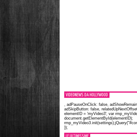
VIDEONEWS DA HOLLYWOOD
, adPauseOnClick: false, adShowRemainin
adSkipButton: false, relatedUpNextOffset
elementID = 'myVideo3'; var rmp_myVid
document.getElementById(elementID);
rmp_myVideo3.init(settings);jQuery("#con
});
LE ULTIMISSIME