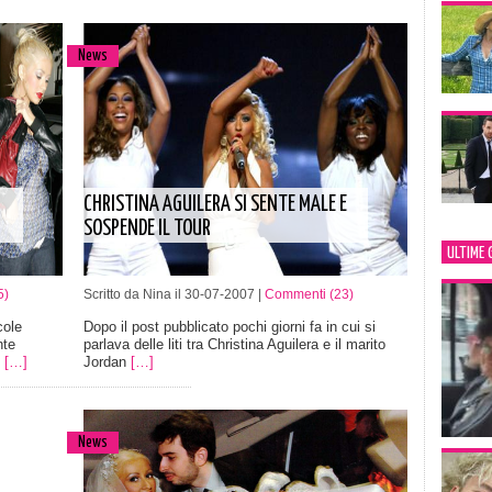
News
CHRISTINA AGUILERA SI SENTE MALE E
SOSPENDE IL TOUR
ULTIME 
5)
Scritto da Nina il 30-07-2007 |
Commenti (23)
cole
Dopo il post pubblicato pochi giorni fa in cui si
nte
parlava delle liti tra Christina Aguilera e il marito
,
[…]
Jordan
[…]
News