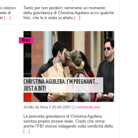
lo stesso
Tanto per non perderci nemmeno un momento
edo di
della gravidanza di Christina Aguilera ecco qualche
nte
[…]
foto, che le è stata scattata
[…]
News
CHRISTINA AGUILERA: I’M PREGNANT…
JUST A BIT!
Scritto da Nina il 20-06-2007 |
Commenta ora!
La presunta gravidanza di Christina Aguilera
sembra proprio essere reale. Credo che ormai
anche l’FBI stesse indagando sulla veridicità della
[…]