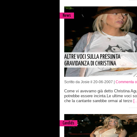
News
ALTRE VOCI SULLA PRESUNTA
GRAVIDANZA DI CHRISTINA
Scritto da Josie il 20-06-2007 |
Commenta o
Come vi avevamo già detto Christina Agu
potrebbe essere incinta.Le ultime voci s
che la cantante sarebbe ormai al terzo
[
Candids