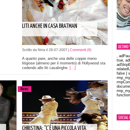
LITI ANCHE IN CASA BRATMAN
ULTIMO 
Scritto da Nina il 28-07-2007 |
Commenti (9)
, adPau
A quanto pare, anche una delle coppie meno
true, a
litigiose (almeno per il momento) di Hollywood sta
adSkipB
cedendo alle liti casalinghe.
[…]
related
false } 
rmp_myV
rmpCont
documen
News
rmp_myV
function
Orland
SOCIAL 
CHRISTINA: “C’È UNA PICCOLA VITA