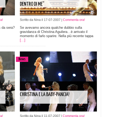
DENTRO DI ME”
a!
Scritto da Nina il 17-07-2007 |
Commenta ora!
s da sera?
Se avevamo ancora qualche dubbio sulla
gravidanza di Christina Aguilera…è arrivato il
momento di farlo sparire. Nella più recente tappa
[…]
News
CHRISTINA E LA BABY-PANCIA!
a!
Scritto da Nina il 11-07-2007 |
Commenta ora!