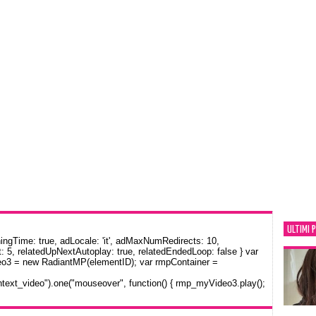
ULTIMI 
gTime: true, adLocale: 'it', adMaxNumRedirects: 10,
: 5, relatedUpNextAutoplay: true, relatedEndedLoop: false } var
eo3 = new RadiantMP(elementID); var rmpContainer =
text_video").one("mouseover", function() { rmp_myVideo3.play();