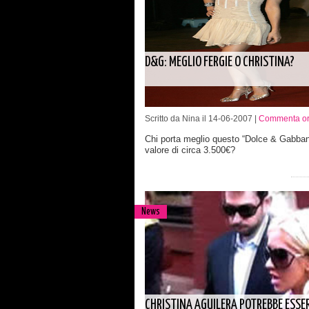
D&G: MEGLIO FERGIE O CHRISTINA?
Scritto da Nina il 14-06-2007 |
Commenta or
Chi porta meglio questo “Dolce & Gabban
valore di circa 3.500€?
News
CHRISTINA AGUILERA POTREBBE ESSE