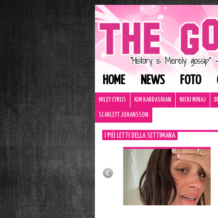
HOME
NEWS
FOTO
MILEY CYRUS
KIM KARDASHIAN
NICKI MINAJ
B
SCARLETT JOHANSSON
I PIÙ LETTI DELLA SETTIMANA