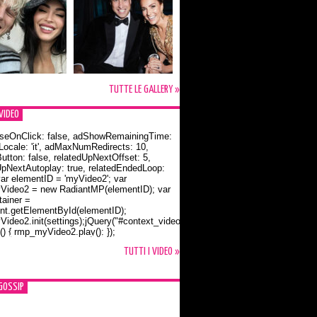
TUTTE LE GALLERY »
VIDEO
seOnClick: false, adShowRemainingTime:
dLocale: 'it', adMaxNumRedirects: 10,
utton: false, relatedUpNextOffset: 5,
UpNextAutoplay: true, relatedEndedLoop:
var elementID = 'myVideo2'; var
ideo2 = new RadiantMP(elementID); var
ainer =
t.getElementById(elementID);
ideo2.init(settings);jQuery("#context_video2").one("mouseover",
() { rmp_myVideo2.play(); });
o Bloom e la t-shirt dedicata a Flynn
TUTTI I VIDEO »
GOSSIP