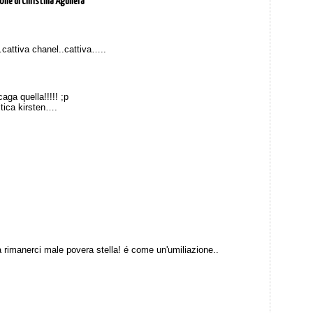
ione di Christina Aguilera”
attiva chanel..cattiva…..
aga quella!!!!! ;p
tica kirsten….
 rimanerci male povera stella! é come un'umiliazione..