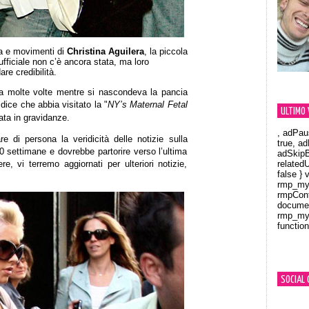
ta e movimenti di
Christina Aguilera
, la piccola
fficiale non c’è ancora stata, ma loro
re credibilità.
ta molte volte mentre
si nascondeva la pancia
dice che abbia visitato la "
NY’s Maternal Fetal
ULTIMO 
zata in gravidanze.
, adPau
e di persona la veridicità delle notizie sulla
true, a
10 settimane e dovrebbe partorire verso l’ultima
adSkipB
, vi terremo aggiornati per ulteriori notizie,
related
false } 
rmp_myV
rmpCont
documen
rmp_myV
function
Orland
SOCIAL 