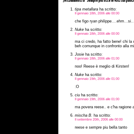
34 commenti
a “Sempre più fitte le voci sul panc
tipa metallara
ha scritto:
Il gennaio 18th, 2006 alle 00:00
che figo ryan philippe….ehm…si…c
Nuke
ha scritto:
Il gennaio 18th, 2006 alle 00:00
ma ci credo, ha fatto bene! chi la c
beh comunque in confronto alla mi
Josie
ha scritto:
Il gennaio 18th, 2006 alle 01:00
noo! Reese è meglio di Kirsten!
Nuke
ha scritto:
Il gennaio 19th, 2006 alle 01:00
:O
ciu
ha scritto:
Il gennaio 19th, 2006 alle 01:00
ma povera reese.. e c'ha ragione a
mischa B.
ha scritto:
Il settembre 20th, 2006 alle 00:00
reese e sempre piu bella tanto