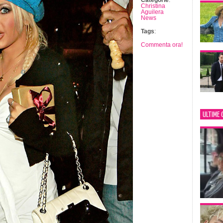
Categorie
:
Christina
Aguilera
News
Tags
:
Commenta ora!
ULTIME 