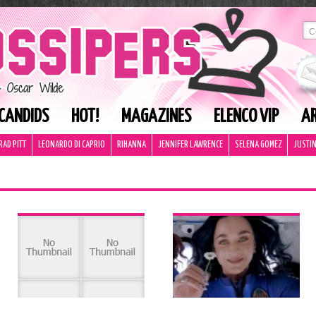
CANDIDS
HOT!
MAGAZINES
ELENCO VIP
AR
RAD PITT
LEONARDO DI CAPRIO
RIHANNA
JENNIFER LAWRENCE
SELENA GOMEZ
JUSTIN