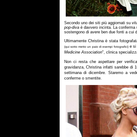
Secondo uno dei siti più aggiornati su vi
pop-diva
è davvero incinta. La conferma u
sostengono di avere ben due fonti a cui da
Ultimamente Christina è stata fotografa
e si 
(qui sotto metto un paio di esempi fotografici)
Medicine Association
", clinica specializ
Non ci resta che aspettare per verificar
gravidanza, Christina infatti sarebbe di 
settimana di dicembre. Staremo a vedere
conferme o smentite.