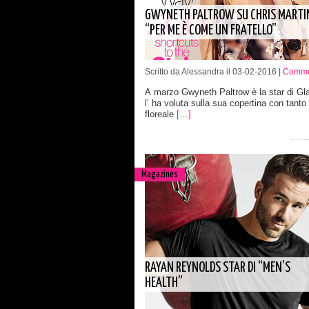
GWYNETH PALTROW SU CHRIS MARTI
“PER ME È COME UN FRATELLO”
Scritto da Alessandra il 03-02-2016 |
Comme
A marzo Gwyneth Paltrow è la star di G
l’ ha voluta sulla sua copertina con tanto 
floreale
[…]
Magazines
RAYAN REYNOLDS STAR DI “MEN’S
HEALTH”