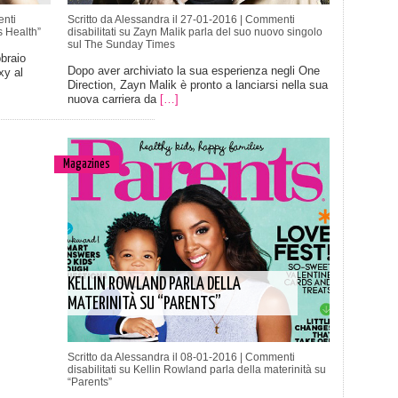
nti
Scritto da Alessandra il 27-01-2016 |
Commenti
 Health”
disabilitati
su Zayn Malik parla del suo nuovo singolo
sul The Sunday Times
bbraio
Dopo aver archiviato la sua esperienza negli One
xy al
Direction, Zayn Malik è pronto a lanciarsi nella sua
nuova carriera da
[…]
Magazines
KELLIN ROWLAND PARLA DELLA
MATERINITÀ SU “PARENTS”
Scritto da Alessandra il 08-01-2016 |
Commenti
disabilitati
su Kellin Rowland parla della materinità su
“Parents”