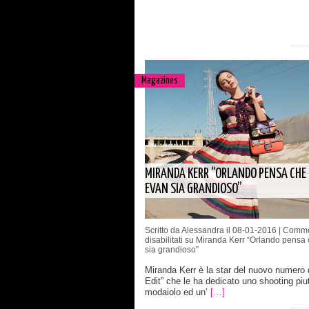
Magazines
MIRANDA KERR “ORLANDO PENSA CHE
EVAN SIA GRANDIOSO”
Scritto da Alessandra il 08-01-2016 |
Comme
disabilitati
su Miranda Kerr “Orlando pensa
sia grandioso”
Miranda Kerr è la star del nuovo numero 
Edit” che le ha dedicato uno shooting piu
modaiolo ed un’
[…]