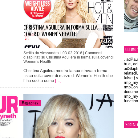
CHRISTINA AGUILERA IN FORMA SULLA
COVER DI WOMEN’S HEALTH
ULTIMO 
Scritto da Alessandra il 03-02-2016 |
Commenti
disabilitati
su Christina Aguilera in forma sulla cover di
, adPau
Women’s Health
true, a
adSkipB
Christina Aguilera mostra la sua ritrovata forma
related
fisica sulla cover di marzo di Women’s Health che
false } 
l’ ha scelta come
[…]
rmp_myV
rmpCont
documen
rmp_myV
function
Magazines
Orland
SOCIAL 