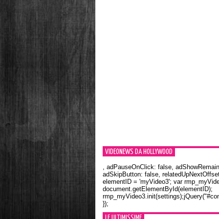
VIDEONEWS DA HOLLYWOOD
, adPauseOnClick: false, adShowRemainin
adSkipButton: false, relatedUpNextOffset
elementID = 'myVideo3'; var rmp_myVid
document.getElementById(elementID);
rmp_myVideo3.init(settings);jQuery("#con
});
LE ULTIMISSIME