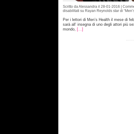
Scritto da Alessandra il 28-01-2016 |
Comme
disabilitati
su Rayan Reynolds star di “Men’s
Per i lettori di Men’s Health il mese di fe
sarà all’ insegna di uno degli attori più se
mondo,
[…]