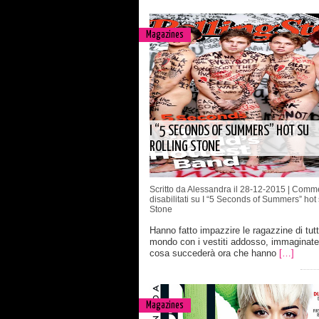
Magazines
I “5 SECONDS OF SUMMERS” HOT SU
ROLLING STONE
Scritto da Alessandra il 28-12-2015 |
Comme
disabilitati
su I “5 Seconds of Summers” hot 
Stone
Hanno fatto impazzire le ragazzine di tutto
mondo con i vestiti addosso, immaginate
cosa succederà ora che hanno
[…]
Magazines