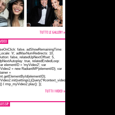
TUTTE LE GALLERY »
VIDEO
seOnClick: false, adShowRemainingTime:
dLocale: 'it', adMaxNumRedirects: 10,
utton: false, relatedUpNextOffset: 5,
UpNextAutoplay: true, relatedEndedLoop:
var elementID = 'myVideo2'; var
ideo2 = new RadiantMP(elementID); var
ainer =
t.getElementById(elementID);
ideo2.init(settings);jQuery("#context_video2").one("mouseover",
() { rmp_myVideo2.play(); });
o Bloom e la t-shirt dedicata a Flynn
TUTTI I VIDEO »
GOSSIP