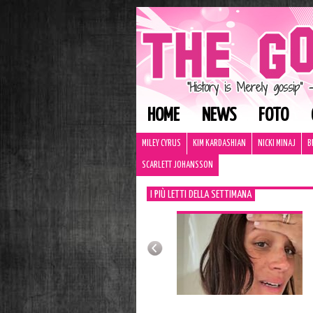
HOME
NEWS
FOTO
MILEY CYRUS
KIM KARDASHIAN
NICKI MINAJ
B
SCARLETT JOHANSSON
I PIÙ LETTI DELLA SETTIMANA