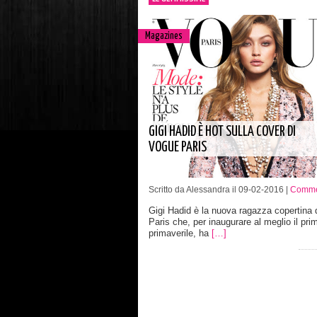
Magazines
GIGI HADID È HOT SULLA COVER DI
VOGUE PARIS
Scritto da Alessandra il 09-02-2016 |
Comme
Gigi Hadid è la nuova ragazza copertina 
Paris che, per inaugurare al meglio il pr
primaverile, ha
[…]