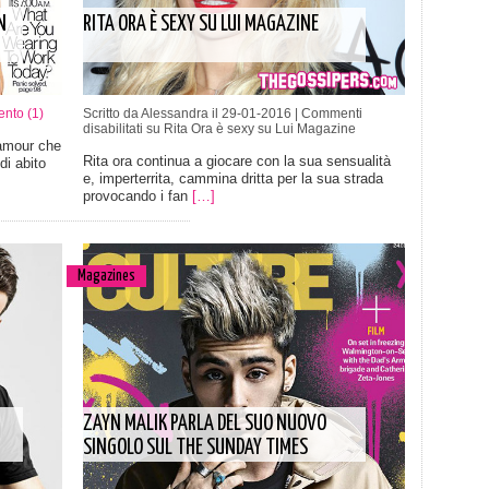
N
RITA ORA È SEXY SU LUI MAGAZINE
nto (1)
Scritto da Alessandra il 29-01-2016 |
Commenti
disabilitati
su Rita Ora è sexy su Lui Magazine
lamour che
Rita ora continua a giocare con la sua sensualità
di abito
e, imperterrita, cammina dritta per la sua strada
provocando i fan
[…]
Magazines
ZAYN MALIK PARLA DEL SUO NUOVO
SINGOLO SUL THE SUNDAY TIMES