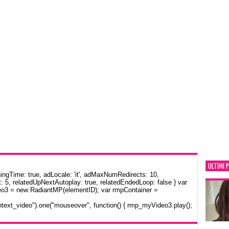
ULTIMI 
gTime: true, adLocale: 'it', adMaxNumRedirects: 10,
: 5, relatedUpNextAutoplay: true, relatedEndedLoop: false } var
eo3 = new RadiantMP(elementID); var rmpContainer =
text_video").one("mouseover", function() { rmp_myVideo3.play();