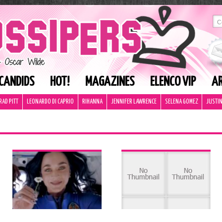
CANDIDS
HOT!
MAGAZINES
ELENCO VIP
AR
RAD PITT
LEONARDO DI CAPRIO
RIHANNA
JENNIFER LAWRENCE
SELENA GOMEZ
JUSTIN