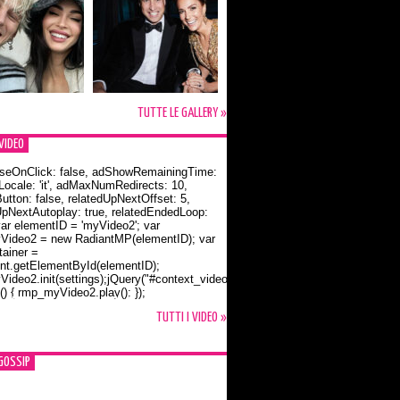
TUTTE LE GALLERY »
VIDEO
seOnClick: false, adShowRemainingTime:
dLocale: 'it', adMaxNumRedirects: 10,
utton: false, relatedUpNextOffset: 5,
UpNextAutoplay: true, relatedEndedLoop:
var elementID = 'myVideo2'; var
ideo2 = new RadiantMP(elementID); var
ainer =
t.getElementById(elementID);
ideo2.init(settings);jQuery("#context_video2").one("mouseover",
() { rmp_myVideo2.play(); });
o Bloom e la t-shirt dedicata a Flynn
TUTTI I VIDEO »
GOSSIP