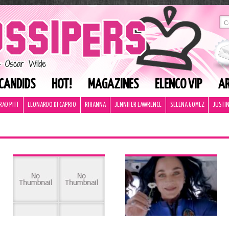
CANDIDS
HOT!
MAGAZINES
ELENCO VIP
AR
RAD PITT
LEONARDO DI CAPRIO
RIHANNA
JENNIFER LAWRENCE
SELENA GOMEZ
JUSTIN