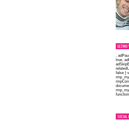
ULTIMO 
, adPau
true, a
adSkipB
related
false } 
rmp_myV
rmpCont
documen
rmp_myV
function
Orland
SOCIAL 