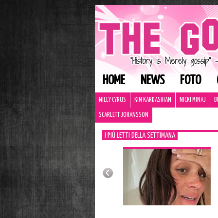
HOME
NEWS
FOTO
MILEY CYRUS
KIM KARDASHIAN
NICKI MINAJ
B
SCARLETT JOHANSSON
I PIÙ LETTI DELLA SETTIMANA