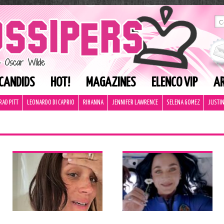
CANDIDS
HOT!
MAGAZINES
ELENCO VIP
AR
RAD PITT
LEONARDO DI CAPRIO
RIHANNA
JENNIFER LAWRENCE
SELENA GOMEZ
JUSTIN