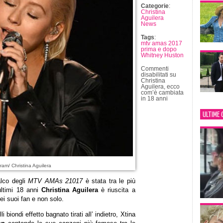
Categorie
:
Christina
Aguilera
News
Tags
:
mtv amas 2017
prima e dopo
Whitney Huston
Commenti
disabilitati
su
Christina
Aguilera, ecco
com’è cambiata
in 18 anni
ULTIME 
ram/ Christina Aguilera
alco degli
MTV AMAs 21017
è stata tra le più
ultimi 18 anni
Christina Aguilera
è riuscita a
ei suoi fan e non solo.
i biondi effetto bagnato tirati all’ indietro, Xtina