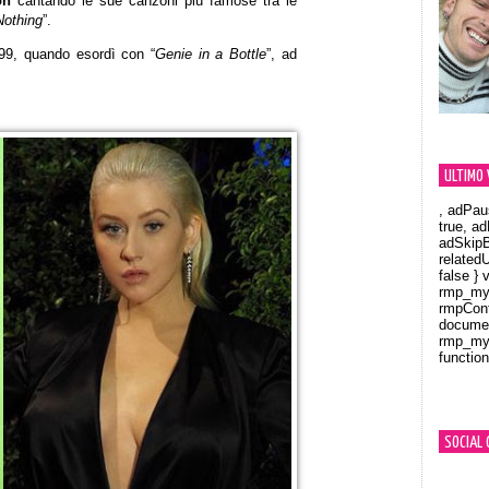
on
cantando le sue canzoni più famose tra le
Nothing
”.
99, quando esordì con “
Genie in a Bottle
”, ad
ULTIMO 
, adPau
true, a
adSkipB
related
false } 
rmp_myV
rmpCont
documen
rmp_myV
function
Orland
SOCIAL 