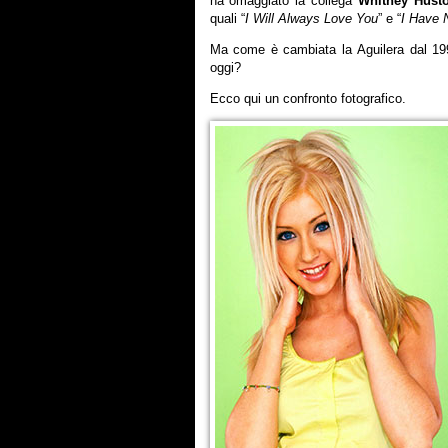
ha omaggiato la collega
Whitney Hust
quali “
I Will Always Love You
” e “
I Have 
Ma come è cambiata la Aguilera dal 19
oggi?
Ecco qui un confronto fotografico.