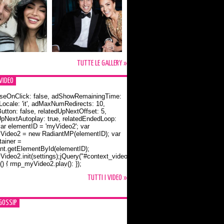
TUTTE LE GALLERY »
VIDEO
seOnClick: false, adShowRemainingTime:
dLocale: 'it', adMaxNumRedirects: 10,
utton: false, relatedUpNextOffset: 5,
UpNextAutoplay: true, relatedEndedLoop:
var elementID = 'myVideo2'; var
ideo2 = new RadiantMP(elementID); var
ainer =
t.getElementById(elementID);
ideo2.init(settings);jQuery("#context_video2").one("mouseover",
() { rmp_myVideo2.play(); });
o Bloom e la t-shirt dedicata a Flynn
TUTTI I VIDEO »
GOSSIP