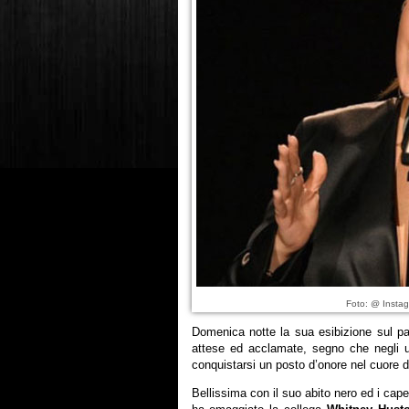
Foto: @ Instag
Domenica notte la sua esibizione sul p
attese ed acclamate, segno che negli 
conquistarsi un posto d’onore nel cuore d
Bellissima con il suo abito nero ed i capell