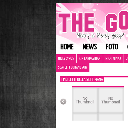
HOME
NEWS
FOTO
MILEY CYRUS
KIM KARDASHIAN
NICKI MINAJ
B
SCARLETT JOHANSSON
I PIÙ LETTI DELLA SETTIMANA