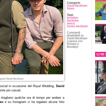
Categorie
:
David Beckham
News
Tags
:
brooklyn
beckham
pesca
romeo beckham
Commenti
disabilitati
su
David Beckham
a pesca con
Romeo e
Brooklyn
ULTIME 
agram/ David Beckham
social in occasione del
Royal Wedding
,
David
ente più casual.
ritagliarsi qualche ora di tempo per andare a
eo
e su
Instagram
ci ha regalato alcune foto