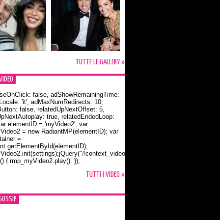
TUTTE LE GALLERY »
VIDEO
seOnClick: false, adShowRemainingTime:
dLocale: 'it', adMaxNumRedirects: 10,
utton: false, relatedUpNextOffset: 5,
UpNextAutoplay: true, relatedEndedLoop:
var elementID = 'myVideo2'; var
ideo2 = new RadiantMP(elementID); var
ainer =
t.getElementById(elementID);
ideo2.init(settings);jQuery("#context_video2").one("mouseover",
() { rmp_myVideo2.play(); });
o Bloom e la t-shirt dedicata a Flynn
TUTTI I VIDEO »
GOSSIP