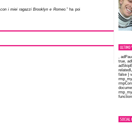
 con i miei ragazzi Brooklyn e Romeo.
” ha poi
ULTIMO 
, adPau
true, a
adSkipB
related
false } 
rmp_myV
rmpCont
documen
rmp_myV
function
Orland
SOCIAL 