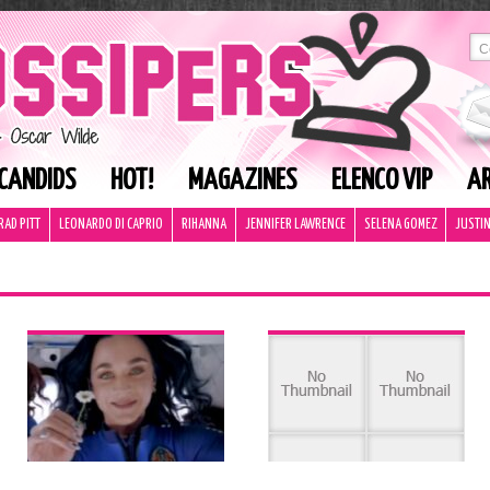
CANDIDS
HOT!
MAGAZINES
ELENCO VIP
AR
RAD PITT
LEONARDO DI CAPRIO
RIHANNA
JENNIFER LAWRENCE
SELENA GOMEZ
JUSTIN