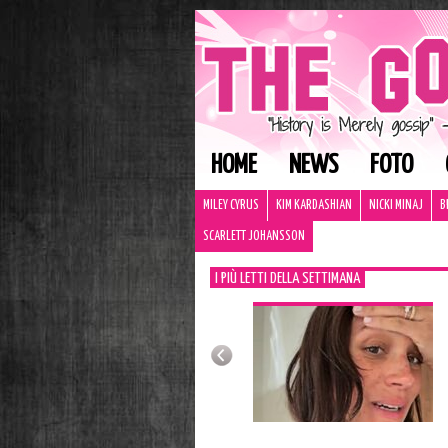
HOME
NEWS
FOTO
MILEY CYRUS
KIM KARDASHIAN
NICKI MINAJ
B
SCARLETT JOHANSSON
I PIÙ LETTI DELLA SETTIMANA