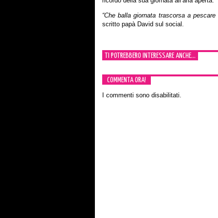
ricordo della sua giornata all’aria aperta.
“Che balla giornata trascorsa a pescare
scritto papà David sul social.
TI POTREBBERO INTERESSARE ANCHE...
COMMENTA ORA!
I commenti sono disabilitati.