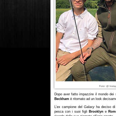
Foto: @ Inst
Dopo aver fatto impazzire il mondo dei 
Beckham
è ritornato ad un look decisam
L’ex campione del
Galaxy
ha deciso di 
pesca con i suoi figli
Brooklyn
e
Rom