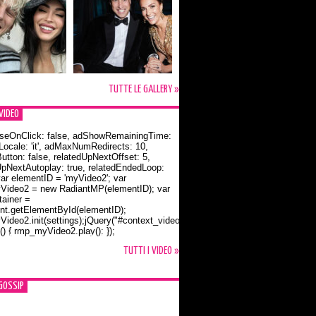
TUTTE LE GALLERY »
VIDEO
seOnClick: false, adShowRemainingTime:
dLocale: 'it', adMaxNumRedirects: 10,
utton: false, relatedUpNextOffset: 5,
UpNextAutoplay: true, relatedEndedLoop:
var elementID = 'myVideo2'; var
ideo2 = new RadiantMP(elementID); var
ainer =
t.getElementById(elementID);
ideo2.init(settings);jQuery("#context_video2").one("mouseover",
() { rmp_myVideo2.play(); });
o Bloom e la t-shirt dedicata a Flynn
TUTTI I VIDEO »
GOSSIP