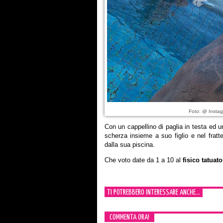
Foto: @ Inst
Con un cappellino di paglia in testa ed u
scherza insieme a suo figlio e nel frat
dalla sua piscina.
Che voto date da 1 a 10 al
fisico tatuato
TI POTREBBERO INTERESSARE ANCHE...
COMMENTA ORA!