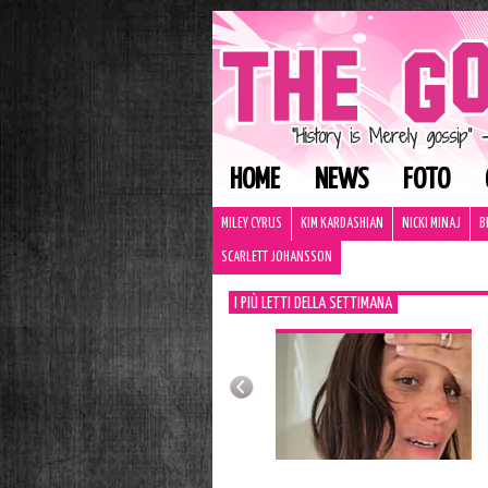
HOME
NEWS
FOTO
MILEY CYRUS
KIM KARDASHIAN
NICKI MINAJ
B
SCARLETT JOHANSSON
I PIÙ LETTI DELLA SETTIMANA