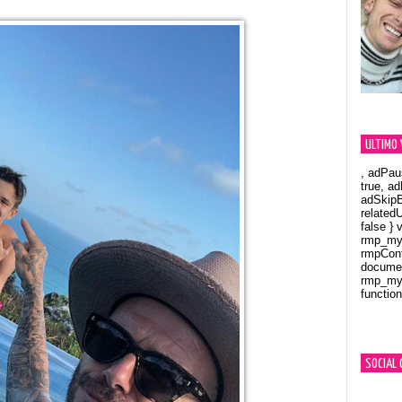
ULTIMO 
, adPau
true, a
adSkipB
related
false } 
rmp_myV
rmpCont
documen
rmp_myV
function
Orland
SOCIAL 