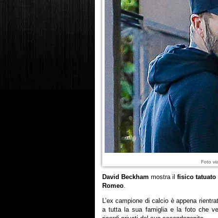
Foto vi
David Beckham
mostra il
fisico tatuato
Romeo
.
L’ex campione di calcio è appena rientr
a tutta la sua famiglia e la foto che ve