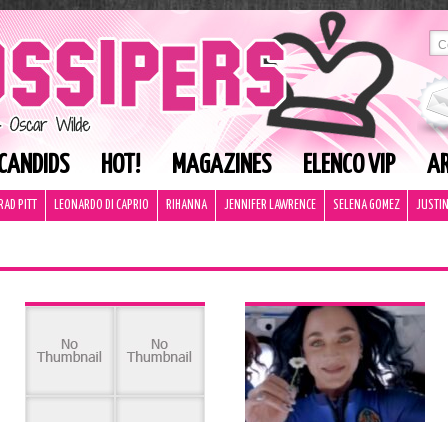
CANDIDS
HOT!
MAGAZINES
ELENCO VIP
AR
RAD PITT
LEONARDO DI CAPRIO
RIHANNA
JENNIFER LAWRENCE
SELENA GOMEZ
JUSTIN