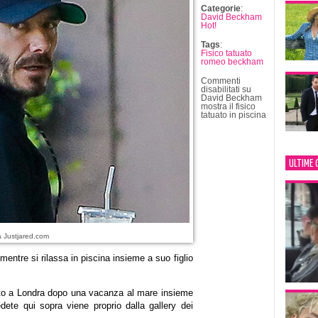
Categorie
:
David Beckham
Hot!
Tags
:
Fisico tatuato
romeo beckham
Commenti
disabilitati
su
David Beckham
mostra il fisico
tatuato in piscina
ULTIME 
a Justjared.com
mentre si rilassa in piscina insieme a suo figlio
ato a Londra dopo una vacanza al mare insieme
dete qui sopra viene proprio dalla gallery dei