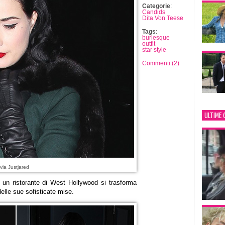
Categorie
:
Candids
Dita Von Teese
Tags
:
burlesque
outfit
star style
Commenti (2)
ULTIME 
via Justjared
un ristorante di West Hollywood si trasforma
elle sue sofisticate mise.