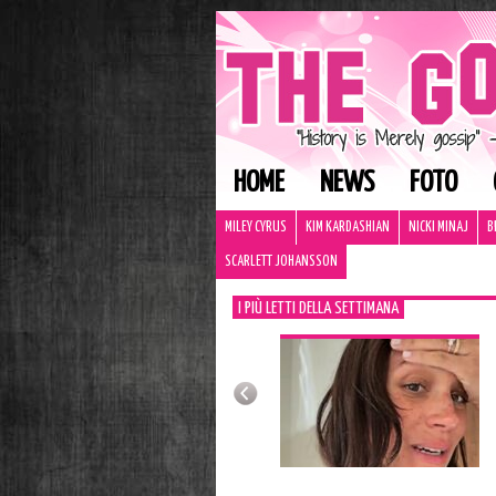
HOME
NEWS
FOTO
MILEY CYRUS
KIM KARDASHIAN
NICKI MINAJ
B
SCARLETT JOHANSSON
I PIÙ LETTI DELLA SETTIMANA