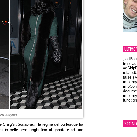
ULTIMO 
, adPau
true, a
adSkipB
related
false } 
rmp_myV
rmpCont
documen
rmp_myV
function
Orland
via Justjared
SOCIAL 
re
Craig’s Restaurant
, la regina del burlesque ha
ti in pelle nera lunghi fino al gomito e ad una