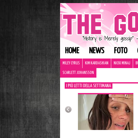
HOME
NEWS
FOTO
MILEY CYRUS
KIM KARDASHIAN
NICKI MINAJ
B
SCARLETT JOHANSSON
I PIÙ LETTI DELLA SETTIMANA