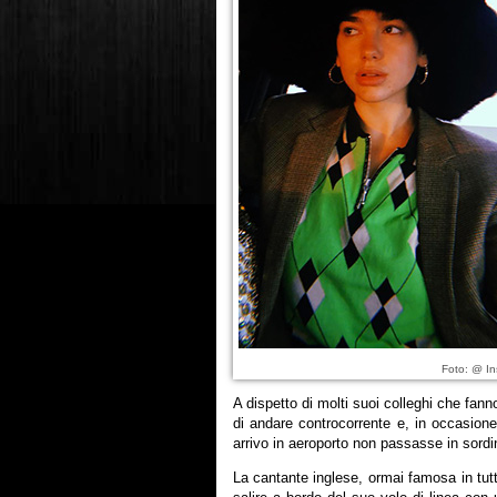
Foto: @ In
A dispetto di molti suoi colleghi che fann
di andare controcorrente e, in occasione
arrivo in aeroporto non passasse in sordi
La cantante inglese, ormai famosa in tutt