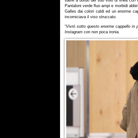
salire a bordo del suo volo di linea con 
Pantaloni verde fluo ampi e morbidi abbina
Galles dai colori caldi ed un enorme cap
incorniciava il viso struccato.
“
Vivrò sotto questo enorme cappello in p
Instagram
con non poca ironia.