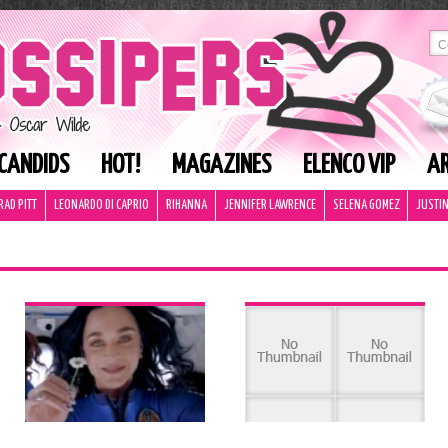
CANDIDS
HOT!
MAGAZINES
ELENCO VIP
AR
RAD PITT
LEONARDO DI CAPRIO
RIHANNA
JENNIFER LAWRENCE
SELENA GOMEZ
JUSTIN