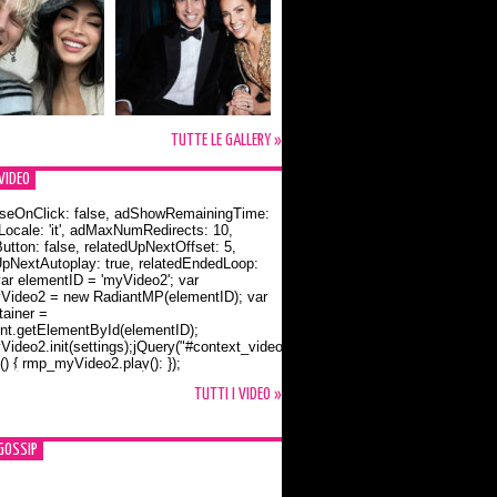
TUTTE LE GALLERY »
VIDEO
seOnClick: false, adShowRemainingTime:
dLocale: 'it', adMaxNumRedirects: 10,
utton: false, relatedUpNextOffset: 5,
UpNextAutoplay: true, relatedEndedLoop:
var elementID = 'myVideo2'; var
ideo2 = new RadiantMP(elementID); var
ainer =
t.getElementById(elementID);
ideo2.init(settings);jQuery("#context_video2").one("mouseover",
() { rmp_myVideo2.play(); });
o Bloom e la t-shirt dedicata a Flynn
TUTTI I VIDEO »
GOSSIP