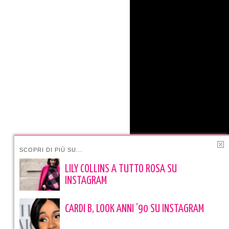
SCOPRI DI PIÙ SU...
LILY COLLINS A TUTTO ROSA SU
INSTAGRAM
CARDI B, LOOK ANNI ’90 SU INSTAGRAM