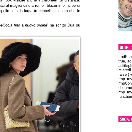
un look visibile anche a chilometri di distanza.
ti al maglioncino a rombi, blazer in principe di
pello a falda larga in ecopelliccia nero che le
elliccia fino a nuovo ordine
” ha scritto Dua su
ULTIMO 
, adPau
true, a
adSkipB
related
false } 
rmp_myV
rmpCont
documen
rmp_myV
function
Orland
SOCIAL 