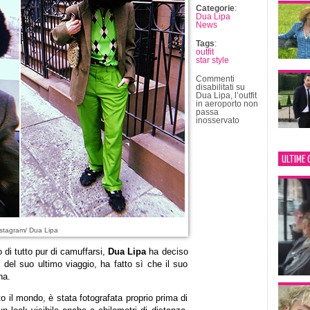
Categorie
:
Dua Lipa
News
Tags
:
outfit
star style
Commenti
disabilitati
su
Dua Lipa, l’outfit
in aeroporto non
passa
inosservato
ULTIME 
stagram/ Dua Lipa
o di tutto pur di camuffarsi,
Dua Lipa
ha deciso
 del suo ultimo viaggio, ha fatto sì che il suo
na.
o il mondo, è stata fotografata proprio prima di