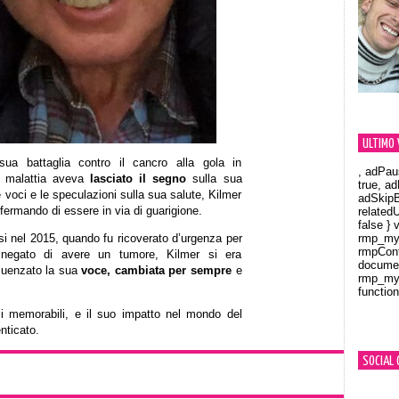
ULTIMO 
sua battaglia contro il cancro alla gola in
, adPau
la malattia aveva
lasciato il segno
sulla sua
true, a
 voci e le speculazioni sulla sua salute, Kilmer
adSkipB
fermando di essere in via di guarigione.
related
false } 
si nel 2015, quando fu ricoverato d’urgenza per
rmp_myV
rmpCont
negato di avere un tumore, Kilmer si era
documen
fluenzato la sua
voce, cambiata per sempre
e
rmp_myV
function
Orland
li memorabili, e il suo impatto nel mondo del
nticato.
SOCIAL 