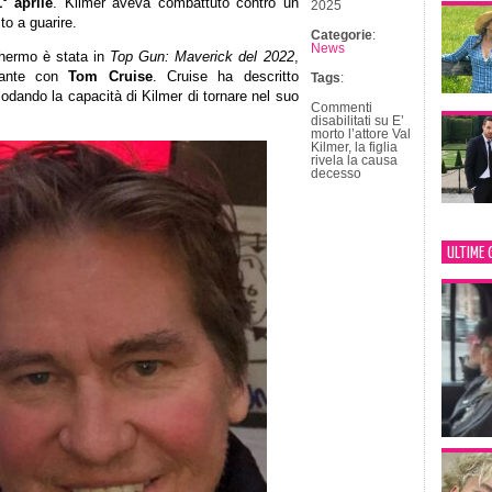
° aprile
. Kilmer aveva combattuto contro un
2025
to a guarire.
Categorie
:
News
chermo è stata in
Top Gun: Maverick del 2022
,
cante con
Tom Cruise
. Cruise ha descritto
Tags
:
odando la capacità di Kilmer di tornare nel suo
Commenti
disabilitati
su E’
morto l’attore Val
Kilmer, la figlia
rivela la causa
decesso
ULTIME 