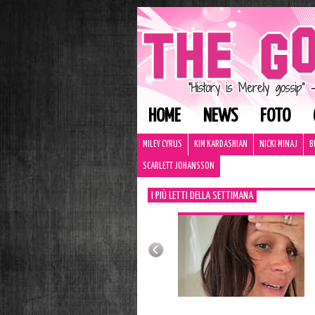
HOME
NEWS
FOTO
MILEY CYRUS
KIM KARDASHIAN
NICKI MINAJ
B
SCARLETT JOHANSSON
I PIÙ LETTI DELLA SETTIMANA