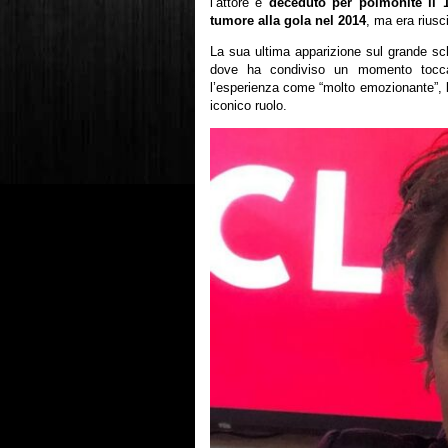
l’attore è
deceduto per polmonite il 1
tumore alla gola nel 2014
, ma era riusci
La sua ultima apparizione sul grande s
dove ha condiviso un momento toc
l’esperienza come “molto emozionante”, l
iconico ruolo.