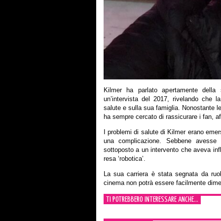
Kilmer ha parlato apertamente della 
un’intervista del 2017, rivelando che 
salute e sulla sua famiglia. Nonostante le
ha sempre cercato di rassicurare i fan, af
I problemi di salute di Kilmer erano emer
una complicazione. Sebbene avesse 
sottoposto a un intervento che aveva in
resa ‘robotica’.
La sua carriera è stata segnata da ruo
cinema non potrà essere facilmente dime
TI POTREBBERO INTERESSARE ANCHE...