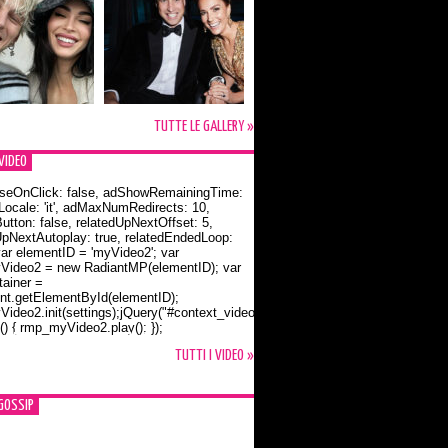
TUTTE LE GALLERY »
VIDEO
seOnClick: false, adShowRemainingTime:
dLocale: 'it', adMaxNumRedirects: 10,
utton: false, relatedUpNextOffset: 5,
UpNextAutoplay: true, relatedEndedLoop:
var elementID = 'myVideo2'; var
ideo2 = new RadiantMP(elementID); var
ainer =
t.getElementById(elementID);
ideo2.init(settings);jQuery("#context_video2").one("mouseover",
() { rmp_myVideo2.play(); });
o Bloom e la t-shirt dedicata a Flynn
TUTTI I VIDEO »
GOSSIP