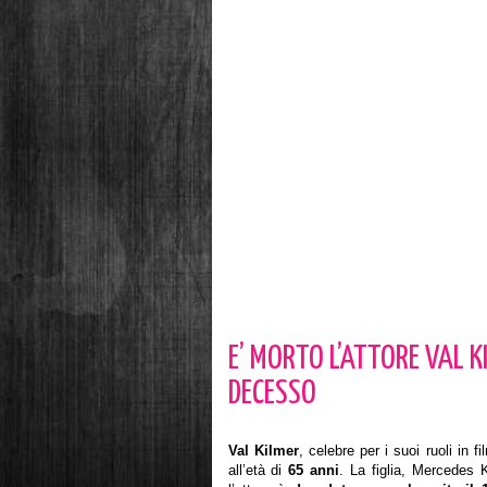
E’ MORTO L’ATTORE VAL K
DECESSO
Val Kilmer
, celebre per i suoi ruoli in 
all’età di
65 anni
. La figlia, Mercedes