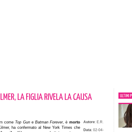
ILMER, LA FIGLIA RIVELA LA CAUSA
ULTIMI 
film come
Top Gun
e
Batman Forever
, è
morto
Autore
: E.R.
 Kilmer, ha confermato al New York Times che
Data
: 02-04-