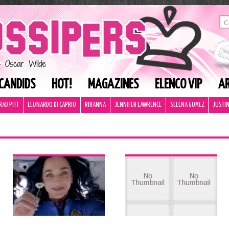
CANDIDS
HOT!
MAGAZINES
ELENCO VIP
AR
RAD PITT
LEONARDO DI CAPRIO
RIHANNA
JENNIFER LAWRENCE
SELENA GOMEZ
JUSTIN