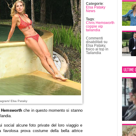
Categorie
:
Elsa Pataky
News
Tags
:
Chris Hemsworth
coppie vip
tailandia
Commenti
disabilitati
su
Elsa Pataky,
fisico al top in
Tailandia
ULTIME 
tagram/ Elsa Pataky
 Hemsworth
che in questo momento si stanno
landia.
i social alcune foto private del loro viaggio e
 favolosa prova costume della bella attrice