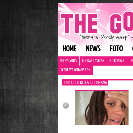
HOME
NEWS
FOTO
MILEY CYRUS
KIM KARDASHIAN
NICKI MINAJ
B
SCARLETT JOHANSSON
I PIÙ LETTI DELLA SETTIMANA