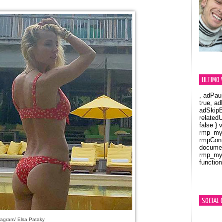
ULTIMO 
, adPau
true, a
adSkipB
related
false } 
rmp_myV
rmpCont
documen
rmp_myV
function
Orland
SOCIAL 
tagram/ Elsa Pataky