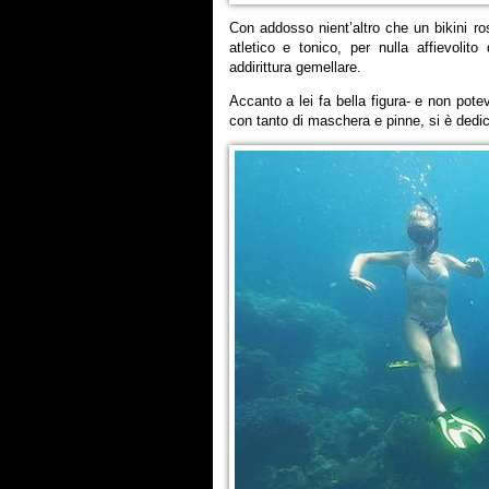
Con addosso nient’altro che un bikini ro
atletico e tonico, per nulla affievolit
addirittura gemellare.
Accanto a lei fa bella figura- e non pote
con tanto di maschera e pinne, si è dedica