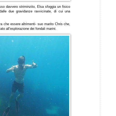
sso davvero striminzito, Elsa sfoggia un fisico
o dalle due gravidanze ravvicinate, di cui una
va che essere altrimenti- suo marito Chris che,
to all’esplorazione dei fondali marini.