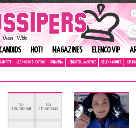
CANDIDS
HOT!
MAGAZINES
ELENCO VIP
AR
RAD PITT
LEONARDO DI CAPRIO
RIHANNA
JENNIFER LAWRENCE
SELENA GOMEZ
JUSTIN