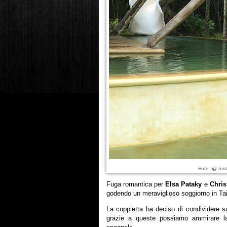
Foto: @ Ins
Fuga romantica per
Elsa Pataky
e
Chris
godendo un meraviglioso soggiorno in Tai
La coppietta ha deciso di condividere su
grazie a queste possiamo ammirare la