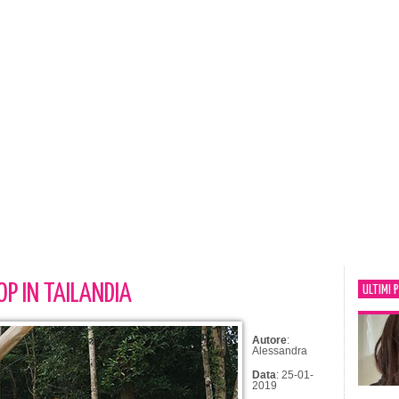
OP IN TAILANDIA
ULTIMI 
Autore
:
Alessandra
Data
: 25-01-
2019