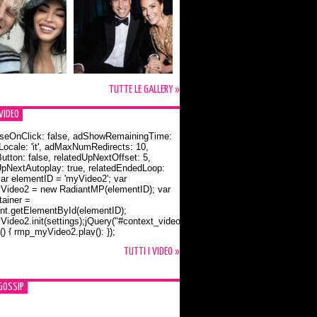
TUTTE LE GALLERY »
VIDEO
seOnClick: false, adShowRemainingTime:
dLocale: 'it', adMaxNumRedirects: 10,
utton: false, relatedUpNextOffset: 5,
UpNextAutoplay: true, relatedEndedLoop:
var elementID = 'myVideo2'; var
ideo2 = new RadiantMP(elementID); var
ainer =
t.getElementById(elementID);
ideo2.init(settings);jQuery("#context_video2").one("mouseover",
() { rmp_myVideo2.play(); });
o Bloom e la t-shirt dedicata a Flynn
TUTTI I VIDEO »
GOSSIP