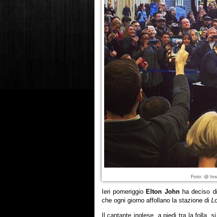
Foto: @ Ins
Ieri pomeriggio
Elton John
ha deciso di 
che ogni giorno affollano la stazione di
L
Il cantante inglese, a piedi tra la folla,