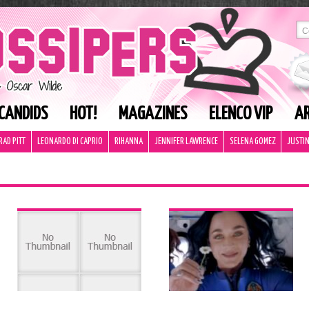
CANDIDS
HOT!
MAGAZINES
ELENCO VIP
AR
RAD PITT
LEONARDO DI CAPRIO
RIHANNA
JENNIFER LAWRENCE
SELENA GOMEZ
JUSTIN