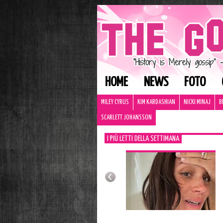
HOME
NEWS
FOTO
MILEY CYRUS
KIM KARDASHIAN
NICKI MINAJ
B
SCARLETT JOHANSSON
I PIÙ LETTI DELLA SETTIMANA