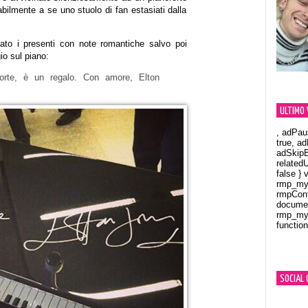
abilmente a se uno stuolo di fan estasiati dalla
iato i presenti con note romantiche salvo poi
o sul piano:
forte, è un regalo. Con amore, Elton
ULTIMO 
, adPau
true, a
adSkipB
related
false } 
rmp_myV
rmpCont
documen
rmp_myV
function
Orland
SOCIAL 