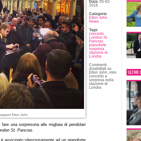
Data
: 05-02-
2016
Categorie
:
Elton John
News
Tags
:
concerto
London St.
Pancras
pianoforte
sorpresa
stazione di
Londra
Commenti
disabilitati
su
ULTIME 
Elton John, mini
concerto a
sorpresa nella
stazione di
Londra
tagram/ Elton John
fare una sorpresona alle migliaia di pendolari
ondon St. Pancras
.
 si è avvicinato silenziosamente ad un pianoforte