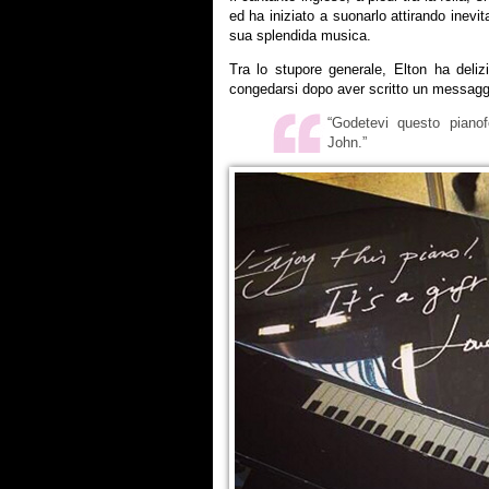
ed ha iniziato a suonarlo attirando inevit
sua splendida musica.
Tra lo stupore generale, Elton ha deliz
congedarsi dopo aver scritto un messaggi
“Godetevi questo piano
John.”