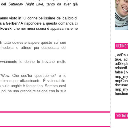
o del
Saturday Night Live
, tanto da aver già
no visto in lui donne bellissime del calibro di
aia Gerber
? A rispondere a questa domanda ci
jkowski
che nei mesi scorsi è apparsa insieme
di tutto dovreste sapere questo sul suo
ULTIMO 
modella e attrice più desiderata del
, adPau
true, a
Ovviamente le donne lo trovano molto
adSkipB
related
false } 
: ‘Wow. Che cos’ha quest’uomo?’ e io
rmp_myV
embra super affascinante. È vulnerabile.
rmpCont
documen
o sulle unghie è fantastico. Sembra così
rmp_myV
 poi ha una grande relazione con la sua
function
Orland
SOCIAL 