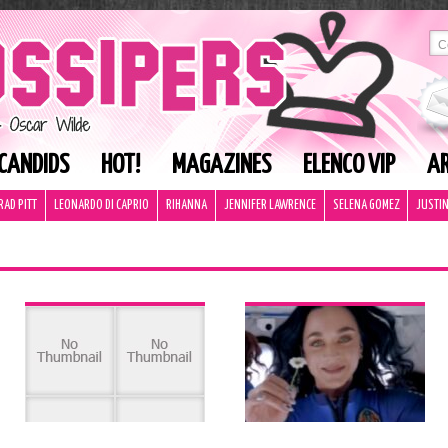
CANDIDS
HOT!
MAGAZINES
ELENCO VIP
AR
RAD PITT
LEONARDO DI CAPRIO
RIHANNA
JENNIFER LAWRENCE
SELENA GOMEZ
JUSTIN