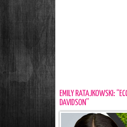
EMILY RATAJKOWSKI: “E
DAVIDSON”