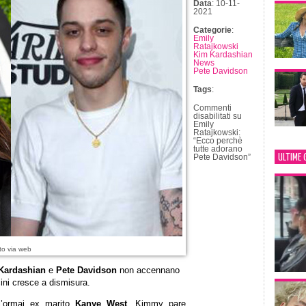
Data
: 10-11-
2021
Categorie
:
Emily
Ratajkowski
Kim Kardashian
News
Pete Davidson
Tags
:
Commenti
disabilitati
su
Emily
Ratajkowski:
“Ecco perchè
tutte adorano
ULTIME 
Pete Davidson”
to via web
Kardashian
e
Pete Davidson
non accennano
cini cresce a dismisura.
l’ormai ex marito
Kanye West
, Kimmy pare