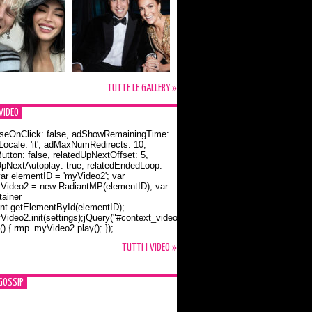
TUTTE LE GALLERY »
VIDEO
seOnClick: false, adShowRemainingTime:
dLocale: 'it', adMaxNumRedirects: 10,
utton: false, relatedUpNextOffset: 5,
UpNextAutoplay: true, relatedEndedLoop:
var elementID = 'myVideo2'; var
ideo2 = new RadiantMP(elementID); var
ainer =
t.getElementById(elementID);
ideo2.init(settings);jQuery("#context_video2").one("mouseover",
() { rmp_myVideo2.play(); });
o Bloom e la t-shirt dedicata a Flynn
TUTTI I VIDEO »
GOSSIP