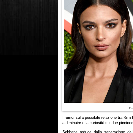
Fo
I rumor sulla possibile relazione tra
Kim 
a diminuire e la curiosità sui due piccion
Sebbene reduce dalla separazione dal