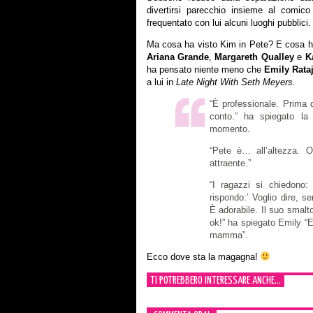
divertirsi parecchio insieme al comic
frequentato con lui alcuni luoghi pubblici.
Ma cosa ha visto Kim in Pete? E cosa han
Ariana Grande
,
Margareth Qualley
e
K
ha pensato niente meno che
Emily Rata
a lui in
Late Night With Seth Meyers.
“È professionale. Prima 
conto.” ha spiegato la 
momento.
“Pete è… all’altezza. 
attraente.”
“I ragazzi si chiedono
rispondo:’ Voglio dire, s
È adorabile. Il suo smalt
ok!” ha spiegato Emily “E
mamma”.
Ecco dove sta la magagna!
TI POTREBBERO INTERESSARE ANCHE...