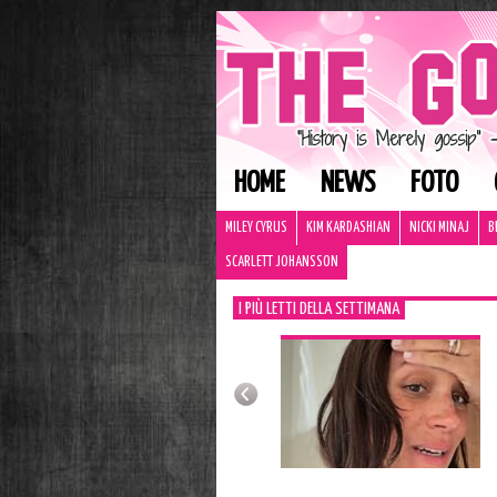
HOME
NEWS
FOTO
MILEY CYRUS
KIM KARDASHIAN
NICKI MINAJ
B
SCARLETT JOHANSSON
I PIÙ LETTI DELLA SETTIMANA