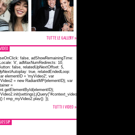
TUTTE LE GALLERY »
VIDEO
seOnClick: false, adShowRemainingTime:
dLocale: 'it', adMaxNumRedirects: 10,
utton: false, relatedUpNextOffset: 5,
UpNextAutoplay: true, relatedEndedLoop:
var elementID = 'myVideo2'; var
ideo2 = new RadiantMP(elementID); var
ainer =
t.getElementById(elementID);
ideo2.init(settings);jQuery("#context_video2").one("mouseover",
() { rmp_myVideo2.play(); });
o Bloom e la t-shirt dedicata a Flynn
TUTTI I VIDEO »
GOSSIP