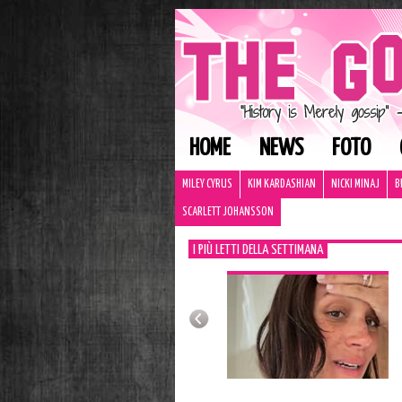
HOME
NEWS
FOTO
MILEY CYRUS
KIM KARDASHIAN
NICKI MINAJ
B
SCARLETT JOHANSSON
I PIÙ LETTI DELLA SETTIMANA