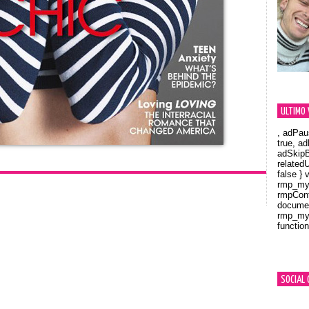
ULTIMO 
, adPau
true, a
adSkipB
related
false } 
rmp_myV
rmpCont
documen
rmp_myV
function
Orland
SOCIAL 