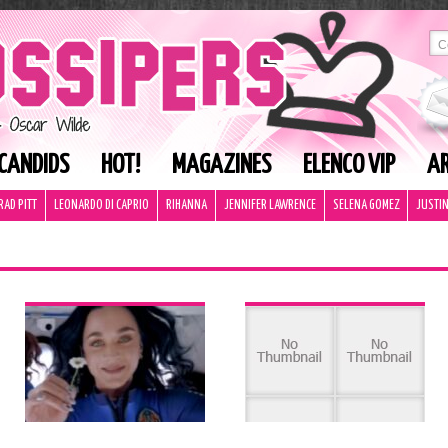
CANDIDS
HOT!
MAGAZINES
ELENCO VIP
AR
RAD PITT
LEONARDO DI CAPRIO
RIHANNA
JENNIFER LAWRENCE
SELENA GOMEZ
JUSTIN