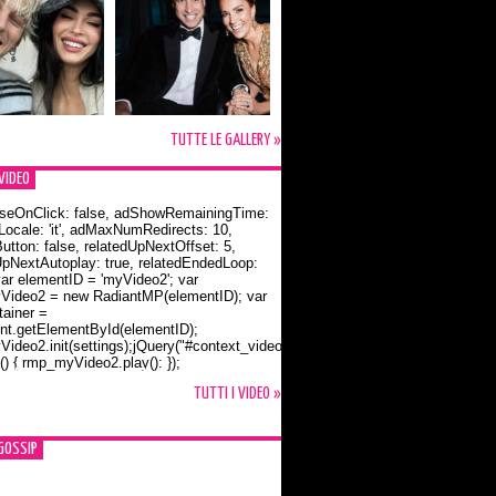
TUTTE LE GALLERY »
VIDEO
seOnClick: false, adShowRemainingTime:
dLocale: 'it', adMaxNumRedirects: 10,
utton: false, relatedUpNextOffset: 5,
UpNextAutoplay: true, relatedEndedLoop:
var elementID = 'myVideo2'; var
ideo2 = new RadiantMP(elementID); var
ainer =
t.getElementById(elementID);
ideo2.init(settings);jQuery("#context_video2").one("mouseover",
() { rmp_myVideo2.play(); });
o Bloom e la t-shirt dedicata a Flynn
TUTTI I VIDEO »
GOSSIP