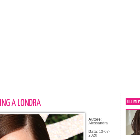
ING A LONDRA
ULTIMI 
Autore
:
Alessandra
Data
: 13-07-
2020