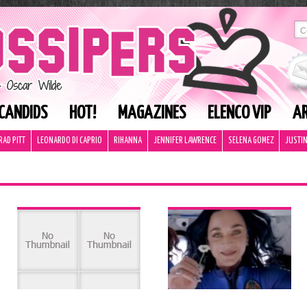
CANDIDS
HOT!
MAGAZINES
ELENCO VIP
AR
RAD PITT
LEONARDO DI CAPRIO
RIHANNA
JENNIFER LAWRENCE
SELENA GOMEZ
JUSTIN