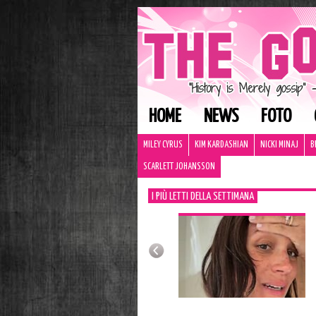
HOME
NEWS
FOTO
MILEY CYRUS
KIM KARDASHIAN
NICKI MINAJ
B
SCARLETT JOHANSSON
I PIÙ LETTI DELLA SETTIMANA