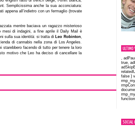
 english fatto di trench beige, t-shirt bianca,
ant. Semplicissima anche la sua acconciatura:
irati appena all’indietro con un fermaglio (trovate
azzata mentre baciava un ragazzo misterioso
mesi di indagini, a fine aprile il Daily Mail è
i sulla sua identità: si tratta di
Leo Robinton
,
zienda di cannabis nella zona di Los Angeles.
i starebbero facendo di tutto per tenere la loro
ULTIMO 
uesto motivo che Leo ha deciso di cancellare la
, adPau
true, a
adSkipB
related
false } 
rmp_myV
rmpCont
documen
rmp_myV
function
Orland
SOCIAL 