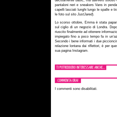
decisamente basic, ma davvero stiloso ed
pantaloni neri e sneakers Vans in pend
capelli lasciati lunghi lungo le spalle e t
le foto sul sito
JustJared
).
Lo scorso ottobre, Emma è stata papar
sul ciglio di un negozio di Londra. Dopo 
riuscito finalmente ad ottenere informazion
impiegato fino a poco tempo fa in un’a
Secondo i bene informati i due piccioncin
relazione lontana dai riflettori, è per q
sua pagina Instagram.
TI POTREBBERO INTERESSARE ANCHE...
COMMENTA ORA!
I commenti sono disabilitati.