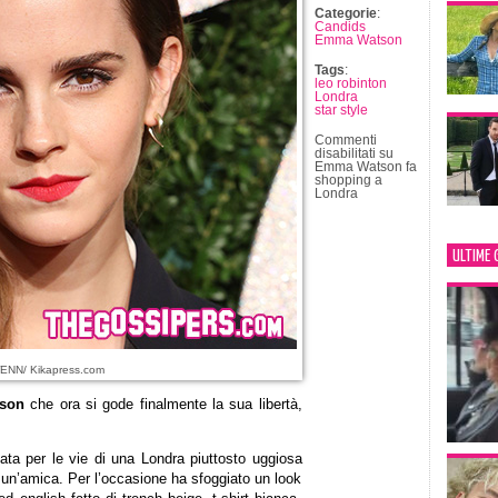
Categorie
:
Candids
Emma Watson
Tags
:
leo robinton
Londra
star style
Commenti
disabilitati
su
Emma Watson fa
shopping a
Londra
ULTIME 
ENN/ Kikapress.com
son
che ora si gode finalmente la sua libertà,
ata per le vie di una Londra piuttosto uggiosa
un’amica. Per l’occasione ha sfoggiato un look