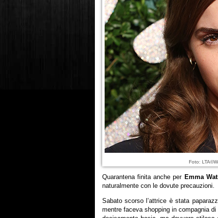
Foto: LTA©W
Quarantena finita anche per
Emma Wat
naturalmente con le dovute precauzioni.
Sabato scorso l’attrice è stata paparazz
mentre faceva shopping in compagnia di 