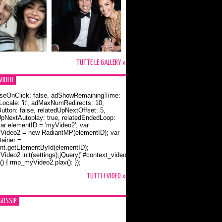
TUTTE LE GALLERY »
VIDEO
seOnClick: false, adShowRemainingTime:
dLocale: 'it', adMaxNumRedirects: 10,
utton: false, relatedUpNextOffset: 5,
UpNextAutoplay: true, relatedEndedLoop:
var elementID = 'myVideo2'; var
ideo2 = new RadiantMP(elementID); var
ainer =
t.getElementById(elementID);
ideo2.init(settings);jQuery("#context_video2").one("mouseover",
() { rmp_myVideo2.play(); });
o Bloom e la t-shirt dedicata a Flynn
TUTTI I VIDEO »
GOSSIP