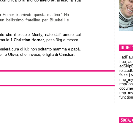
 comunicarlo al mondo intero attraverso la sua
 Horner è arrivato questa mattina.” Ha
n bellissimo fratellino per
Bluebell
e
to che il piccolo Monty, nato dall’ amore col
rmula 1
Christian Horner
, pesa 3kg e mezzo.
ULTIMO 
renderà cura di lui: non soltanto mamma e papà,
ri e Olivia, che, invece, è figlia di Christian.
, adPau
true, a
adSkipB
related
false } 
rmp_myV
rmpCont
documen
rmp_myV
function
Orland
SOCIAL 