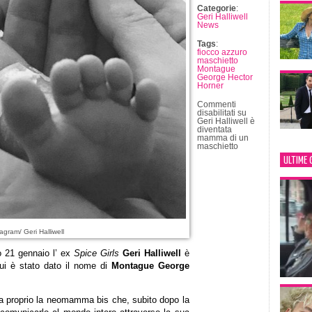
Categorie
:
Geri Halliwell
News
Tags
:
fiocco azzuro
maschietto
Montague
George Hector
Horner
Commenti
disabilitati
su
Geri Halliwell è
diventata
mamma di un
maschietto
ULTIME 
agram/ Geri Halliwell
o 21 gennaio l’ ex
Spice Girls
Geri Halliwell
è
i è stato dato il nome di
Montague George
ta proprio la neomamma bis che, subito dopo la