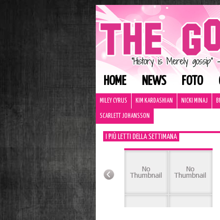
HOME
NEWS
FOTO
MILEY CYRUS
KIM KARDASHIAN
NICKI MINAJ
B
SCARLETT JOHANSSON
I PIÙ LETTI DELLA SETTIMANA