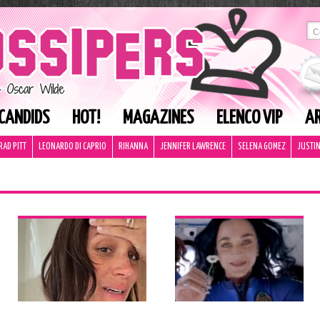
CANDIDS
HOT!
MAGAZINES
ELENCO VIP
AR
RAD PITT
LEONARDO DI CAPRIO
RIHANNA
JENNIFER LAWRENCE
SELENA GOMEZ
JUSTIN