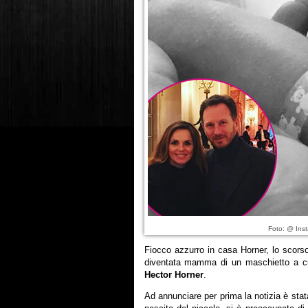
Foto: @ Inst
Fiocco azzurro in casa Horner, lo scors
diventata mamma di un maschietto a cu
Hector Horner
.
Ad annunciare per prima la notizia è sta