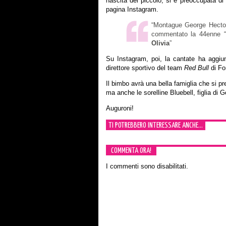
nascita del piccolo, si è preoccupata di
pagina Instagram.
“Montague George Hector
commentato la 44enne “u
Olivia
”
Su Instagram, poi, la cantate ha aggiun
direttore sportivo del team
Red Bull
di Fo
Il bimbo avrà una bella famiglia che si p
ma anche le sorelline Bluebell, figlia di Ge
Auguroni!
TI POTREBBERO INTERESSARE ANCHE...
COMMENTA ORA!
I commenti sono disabilitati.