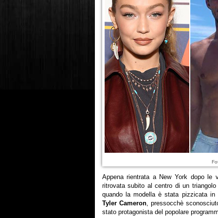
Fo
Appena rientrata a New York dopo le
ritrovata subito al centro di un triango
quando la modella è stata pizzicata in
Tyler Cameron
, pressocchè sconosciuto
stato protagonista del popolare programma 