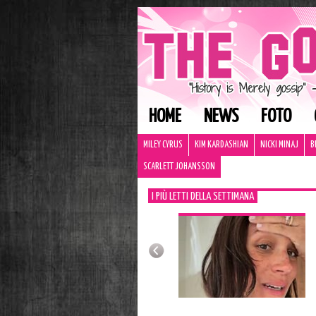
HOME
NEWS
FOTO
MILEY CYRUS
KIM KARDASHIAN
NICKI MINAJ
B
SCARLETT JOHANSSON
I PIÙ LETTI DELLA SETTIMANA