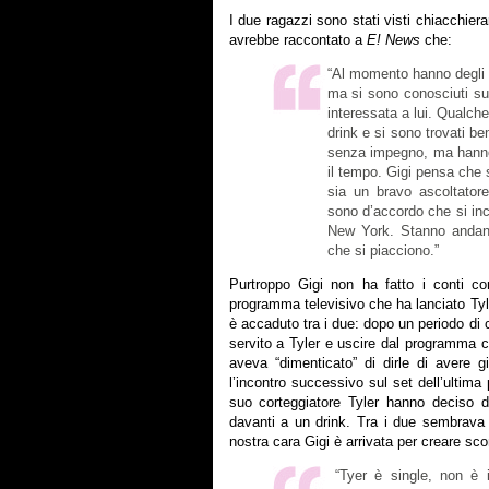
I due ragazzi sono stati visti chiacchiera
avrebbe raccontato a
E! News
che:
“Al momento hanno degli
ma si sono conosciuti sui
interessata a lui. Qualche
drink e si sono trovati be
senza impegno, ma hanno c
il tempo. Gigi pensa che s
sia un bravo ascoltator
sono d’accordo che si inc
New York. Stanno andand
che si piacciono.”
Purtroppo Gigi non ha fatto i conti c
programma televisivo che ha lanciato Ty
è accaduto tra i due: dopo un periodo di 
servito a Tyler e uscire dal programma
aveva “dimenticato” di dirle di avere g
l’incontro successivo sul set dell’ultim
suo corteggiatore Tyler hanno deciso d
davanti a un drink. Tra i due sembrava
nostra cara Gigi è arrivata per creare sco
“Tyer è single, non è 