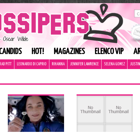
CANDIDS
HOT!
MAGAZINES
ELENCO VIP
AR
RAD PITT
LEONARDO DI CAPRIO
RIHANNA
JENNIFER LAWRENCE
SELENA GOMEZ
JUSTIN