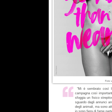
Foto 
“Mi è sembrato così li
campagna così importante.
sfoggia un fisico strepit
sguardo dagli annunci ant
degli animali, ma sono at
io sono fiera di farne parte