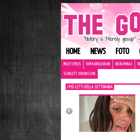
HOME
NEWS
FOTO
MILEY CYRUS
KIM KARDASHIAN
NICKI MINAJ
B
SCARLETT JOHANSSON
I PIÙ LETTI DELLA SETTIMANA