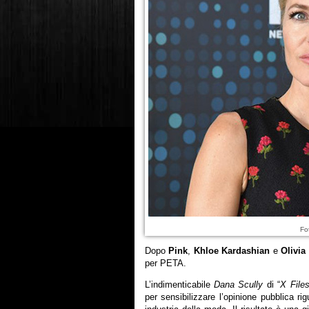
Fo
Dopo
Pink
,
Khloe Kardashian
e
Olivi
per PETA.
L’indimenticabile
Dana Scully
di “
X Files
per sensibilizzare l’opinione pubblica ri