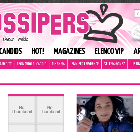
CANDIDS
HOT!
MAGAZINES
ELENCO VIP
AR
RAD PITT
LEONARDO DI CAPRIO
RIHANNA
JENNIFER LAWRENCE
SELENA GOMEZ
JUSTIN