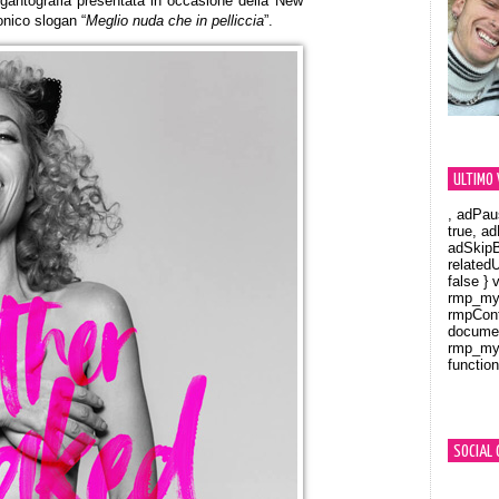
gigantografia presentata in occasione della New
onico slogan “
Meglio nuda che in pelliccia
”.
ULTIMO 
, adPau
true, a
adSkipB
related
false } 
rmp_myV
rmpCont
documen
rmp_myV
function
Orland
SOCIAL 