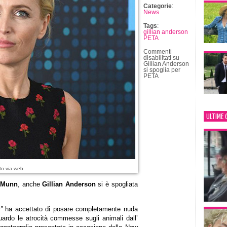
Categorie
:
News
Tags
:
gillian anderson
PETA
Commenti
disabilitati
su
Gillian Anderson
si spoglia per
PETA
ULTIME 
to via web
a Munn
, anche
Gillian Anderson
si è spogliata
”
ha accettato di posare completamente nuda
guardo le atrocità commesse sugli animali dall’