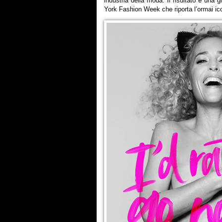
industria della moda. Il risultato è una 
York Fashion Week che riporta l’ormai ic