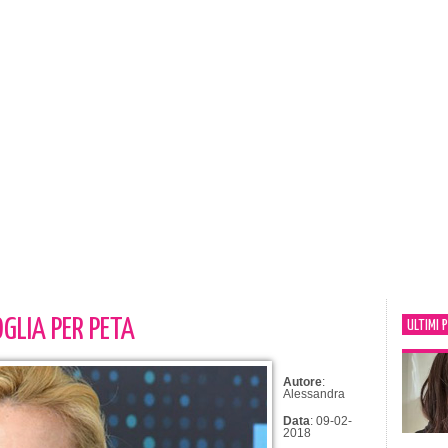
GLIA PER PETA
ULTIMI 
Autore
:
Alessandra
Data
: 09-02-
2018