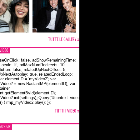
TUTTE LE GALLERY »
VIDEO
seOnClick: false, adShowRemainingTime:
dLocale: 'it', adMaxNumRedirects: 10,
utton: false, relatedUpNextOffset: 5,
UpNextAutoplay: true, relatedEndedLoop:
var elementID = 'myVideo2'; var
ideo2 = new RadiantMP(elementID); var
ainer =
t.getElementById(elementID);
ideo2.init(settings);jQuery("#context_video2").one("mouseover",
() { rmp_myVideo2.play(); });
o Bloom e la t-shirt dedicata a Flynn
TUTTI I VIDEO »
GOSSIP