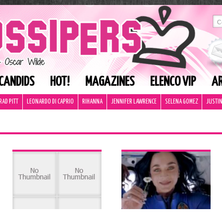
CANDIDS
HOT!
MAGAZINES
ELENCO VIP
AR
RAD PITT
LEONARDO DI CAPRIO
RIHANNA
JENNIFER LAWRENCE
SELENA GOMEZ
JUSTIN