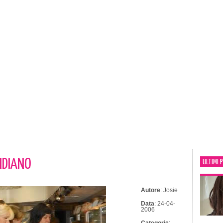
INDIANO
ULTIMI 
Autore
: Josie
Data
: 24-04-
2006