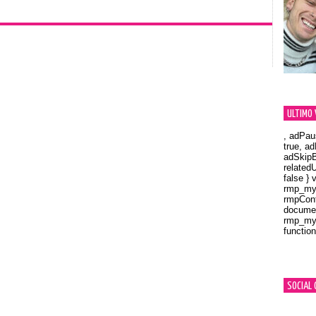
ULTIMO 
, adPau
true, a
adSkipB
related
false } 
rmp_myV
rmpCont
documen
rmp_myV
function
Orland
SOCIAL 