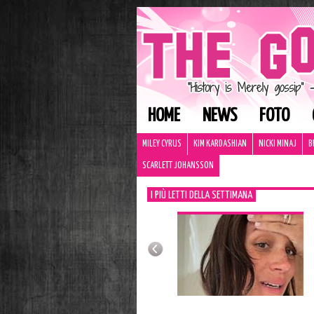
HOME
NEWS
FOTO
MILEY CYRUS
KIM KARDASHIAN
NICKI MINAJ
B
SCARLETT JOHANSSON
I PIÙ LETTI DELLA SETTIMANA