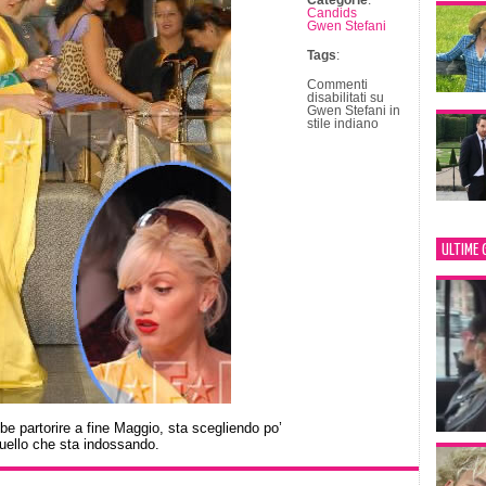
Categorie
:
Candids
Gwen Stefani
Tags
:
Commenti
disabilitati
su
Gwen Stefani in
stile indiano
ULTIME 
be partorire a fine Maggio, sta scegliendo po’
quello che sta indossando.