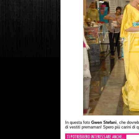
In questa foto
Gwen Stefani
, che dovreb
di vestiti premaman! Spero più carini di 
TI POTREBBERO INTERESSARE ANCHE...