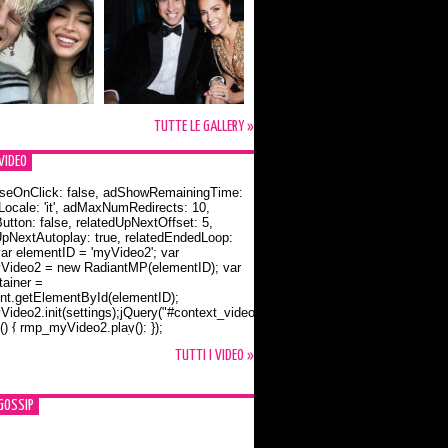
TUTTE LE GALLERY »
VIDEO
seOnClick: false, adShowRemainingTime:
dLocale: 'it', adMaxNumRedirects: 10,
utton: false, relatedUpNextOffset: 5,
UpNextAutoplay: true, relatedEndedLoop:
var elementID = 'myVideo2'; var
ideo2 = new RadiantMP(elementID); var
ainer =
t.getElementById(elementID);
ideo2.init(settings);jQuery("#context_video2").one("mouseover",
() { rmp_myVideo2.play(); });
o Bloom e la t-shirt dedicata a Flynn
TUTTI I VIDEO »
GOSSIP