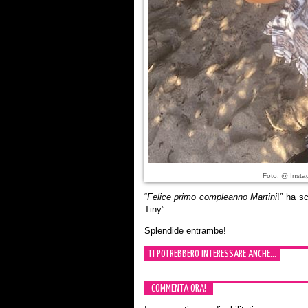
Foto: @ Instag
“
Felice primo compleanno Martini
!” ha s
Tiny”.
Splendide entrambe!
TI POTREBBERO INTERESSARE ANCHE...
COMMENTA ORA!