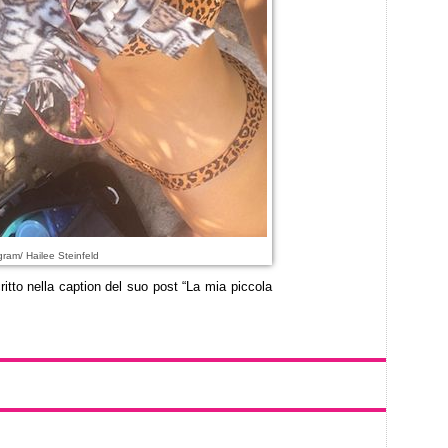
ram/ Hailee Steinfeld
critto nella caption del suo post “La mia piccola