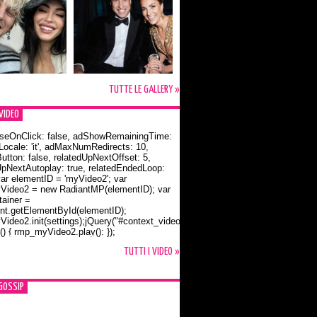
TUTTE LE GALLERY »
VIDEO
seOnClick: false, adShowRemainingTime:
dLocale: 'it', adMaxNumRedirects: 10,
utton: false, relatedUpNextOffset: 5,
UpNextAutoplay: true, relatedEndedLoop:
var elementID = 'myVideo2'; var
ideo2 = new RadiantMP(elementID); var
ainer =
t.getElementById(elementID);
ideo2.init(settings);jQuery("#context_video2").one("mouseover",
() { rmp_myVideo2.play(); });
o Bloom e la t-shirt dedicata a Flynn
TUTTI I VIDEO »
GOSSIP