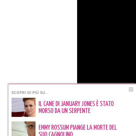
SCOPRI DI PIÙ SU...
IL CANE DI JANUARY JONES È STATO
MORSO DA UN SERPENTE
EMMY ROSSUM PIANGE LA MORTE DEL
SUO CAGNOLINO