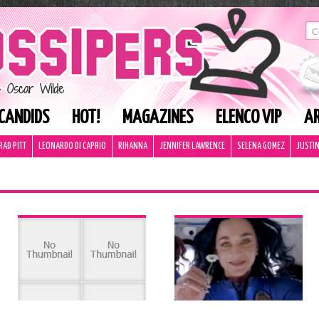
CANDIDS
HOT!
MAGAZINES
ELENCO VIP
AR
RAD PITT
LEONARDO DI CAPRIO
RIHANNA
JENNIFER LAWRENCE
SELENA GOMEZ
JUSTIN