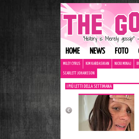
HOME
NEWS
FOTO
MILEY CYRUS
KIM KARDASHIAN
NICKI MINAJ
B
SCARLETT JOHANSSON
I PIÙ LETTI DELLA SETTIMANA