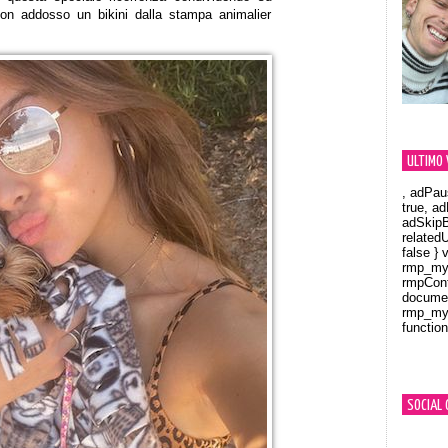
 con addosso un bikini dalla stampa animalier
ULTIMO 
, adPau
true, a
adSkipB
related
false } 
rmp_myV
rmpCont
documen
rmp_myV
function
Orland
SOCIAL 