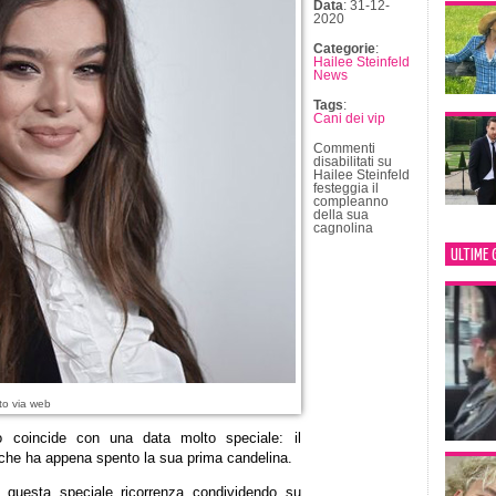
Data
: 31-12-
2020
Categorie
:
Hailee Steinfeld
News
Tags
:
Cani dei vip
Commenti
disabilitati
su
Hailee Steinfeld
festeggia il
compleanno
della sua
cagnolina
ULTIME 
to via web
o coincide con una data molto speciale: il
he ha appena spento la sua prima candelina.
e questa speciale ricorrenza condividendo su