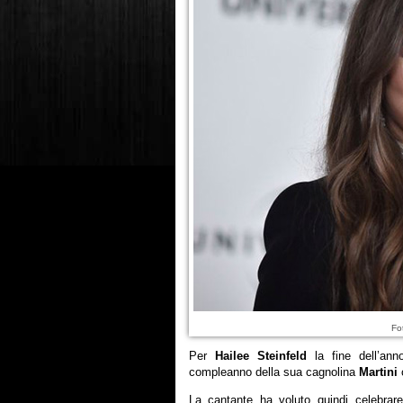
Fo
Per
Hailee Steinfeld
la fine dell’ann
compleanno della sua cagnolina
Martini
c
La cantante ha voluto quindi celebrar