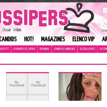
CANDIDS
HOT!
MAGAZINES
ELENCO VIP
AR
RAD PITT
LEONARDO DI CAPRIO
RIHANNA
JENNIFER LAWRENCE
SELENA GOMEZ
JUSTIN