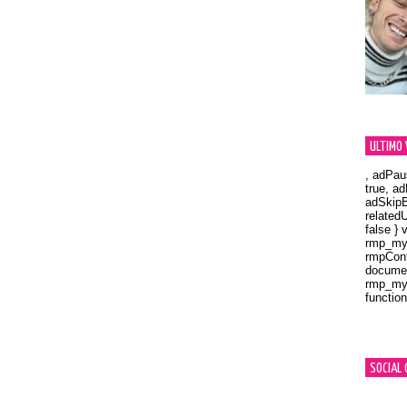
ULTIMO 
, adPau
true, a
adSkipB
related
false } 
rmp_myV
rmpCont
documen
rmp_myV
function
Orland
SOCIAL 