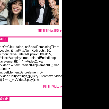
TUTTE LE GALLERY »
VIDEO
seOnClick: false, adShowRemainingTime:
dLocale: 'it', adMaxNumRedirects: 10,
utton: false, relatedUpNextOffset: 5,
UpNextAutoplay: true, relatedEndedLoop:
var elementID = 'myVideo2'; var
ideo2 = new RadiantMP(elementID); var
ainer =
t.getElementById(elementID);
ideo2.init(settings);jQuery("#context_video2").one("mouseover",
() { rmp_myVideo2.play(); });
o Bloom e la t-shirt dedicata a Flynn
TUTTI I VIDEO »
GOSSIP