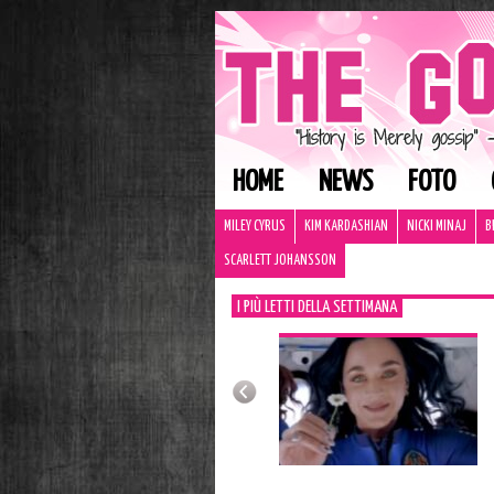
HOME
NEWS
FOTO
MILEY CYRUS
KIM KARDASHIAN
NICKI MINAJ
B
SCARLETT JOHANSSON
I PIÙ LETTI DELLA SETTIMANA