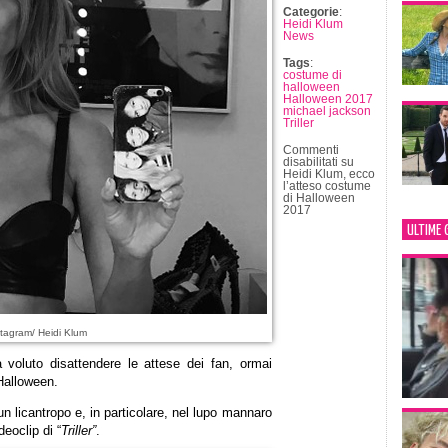
Categorie
:
Heidi Klum
News
Tags
:
costume di
halloween
Halloween 2017
michael jackson
Triller
Commenti
disabilitati
su
Heidi Klum, ecco
l’atteso costume
di Halloween
2017
ULTIME 
tagram/ Heidi Klum
voluto disattendere le attese dei fan, ormai
 Halloween.
n licantropo e, in particolare, nel lupo mannaro
deoclip di “
Triller”
.