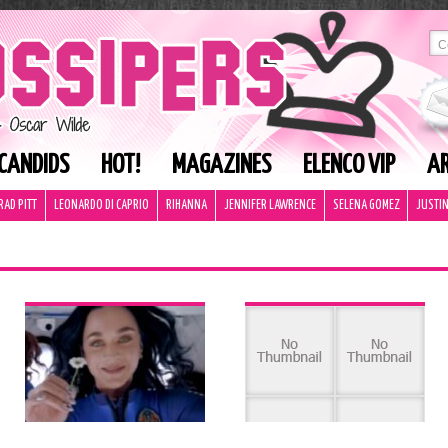
CANDIDS
HOT!
MAGAZINES
ELENCO VIP
AR
RAD PITT
LEONARDO DI CAPRIO
RIHANNA
JENNIFER LAWRENCE
SELENA GOMEZ
JUSTIN