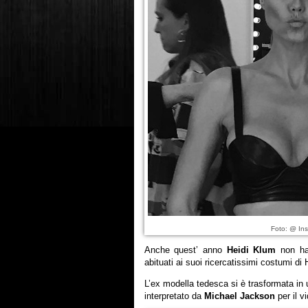
Foto: @ Ins
Anche quest’ anno
Heidi Klum
non ha 
abituati ai suoi ricercatissimi costumi di
L’ex modella tedesca si è trasformata in u
interpretato da
Michael Jackson
per il vi