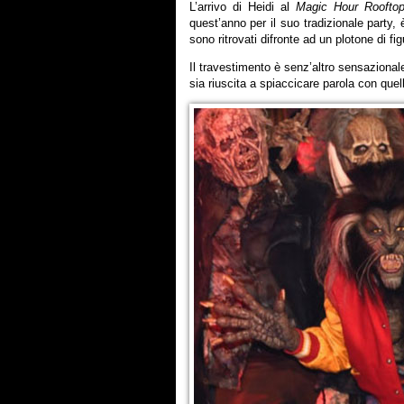
L’arrivo di Heidi al
Magic Hour Roofto
quest’anno per il suo tradizionale party, 
sono ritrovati difronte ad un plotone di fi
Il travestimento è senz’altro sensaziona
sia riuscita a spiaccicare parola con quel