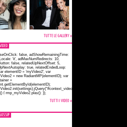
TUTTE LE GALLERY »
VIDEO
seOnClick: false, adShowRemainingTime:
dLocale: 'it', adMaxNumRedirects: 10,
utton: false, relatedUpNextOffset: 5,
UpNextAutoplay: true, relatedEndedLoop:
var elementID = 'myVideo2'; var
ideo2 = new RadiantMP(elementID); var
ainer =
t.getElementById(elementID);
ideo2.init(settings);jQuery("#context_video2").one("mouseover",
() { rmp_myVideo2.play(); });
o Bloom e la t-shirt dedicata a Flynn
TUTTI I VIDEO »
GOSSIP