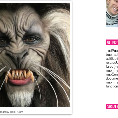
ULTIMO 
, adPau
true, a
adSkipB
related
false } 
rmp_myV
rmpCont
documen
rmp_myV
function
Orland
SOCIAL 
tagram/ Heidi Klum