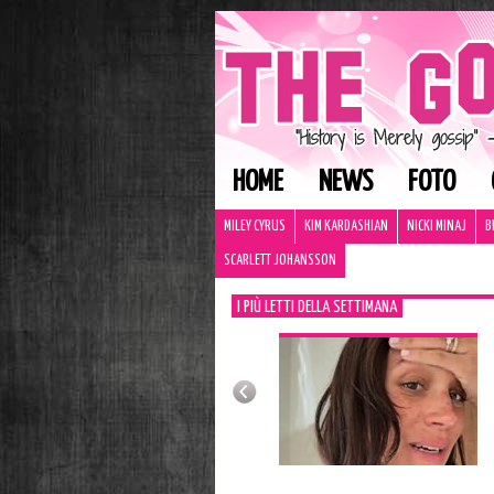
HOME
NEWS
FOTO
MILEY CYRUS
KIM KARDASHIAN
NICKI MINAJ
B
SCARLETT JOHANSSON
I PIÙ LETTI DELLA SETTIMANA