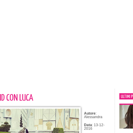
ND CON LUCA
ULTIMI 
Autore
:
Alessandra
Data
: 13-12-
2016