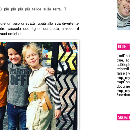
 più più più più felice sulla terra. Ti
ure un paio di scatti rubati alla sua divertente
tre coccola suo figlio, qui sotto, invece, il
suoi amichetti.
ULTIMO 
, adPau
true, a
adSkipB
related
false } 
rmp_myV
rmpCont
documen
rmp_myV
function
Orland
SOCIAL 