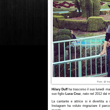
Foto: @ Ins
Hilary Duff
ha trascorso il suo lunedì ma
suo figlio
Luca Cruz
, nato nel 2012 dal
La cantante e attrice si è divertita a 
Instagram ha voluto ringraziare il parco