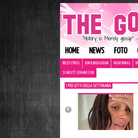
HOME
NEWS
FOTO
MILEY CYRUS
KIM KARDASHIAN
NICKI MINAJ
B
SCARLETT JOHANSSON
I PIÙ LETTI DELLA SETTIMANA