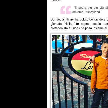
mondo.
“Il posto più più più più
amiamo Disneyland.”
Sul social Hilary ha voluto condividere p
giornata. Nella foto sopra, eccola men
protagonista è Luca che posa insieme ai 