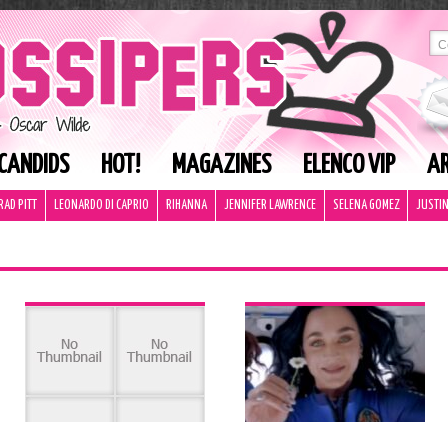
CANDIDS
HOT!
MAGAZINES
ELENCO VIP
AR
RAD PITT
LEONARDO DI CAPRIO
RIHANNA
JENNIFER LAWRENCE
SELENA GOMEZ
JUSTIN