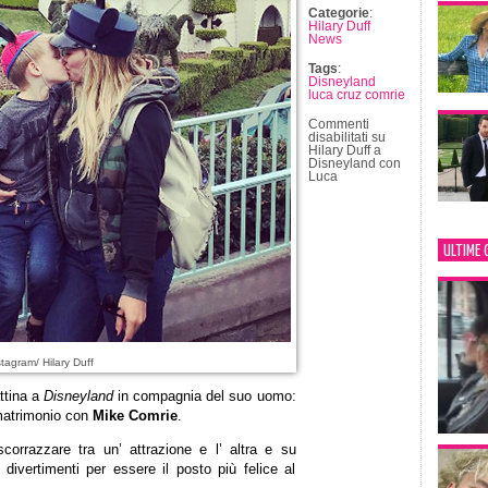
Categorie
:
Hilary Duff
News
Tags
:
Disneyland
luca cruz comrie
Commenti
disabilitati
su
Hilary Duff a
Disneyland con
Luca
ULTIME 
tagram/ Hilary Duff
ttina a
Disneyland
in compagnia del suo uomo:
 matrimonio con
Mike Comrie
.
scorrazzare tra un’ attrazione e l’ altra e su
 divertimenti per essere il posto più felice al