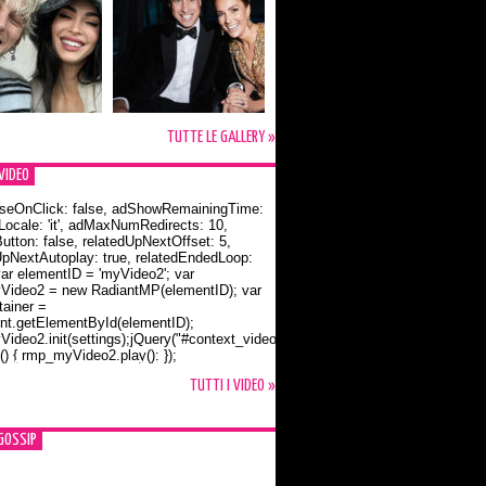
TUTTE LE GALLERY »
VIDEO
seOnClick: false, adShowRemainingTime:
dLocale: 'it', adMaxNumRedirects: 10,
utton: false, relatedUpNextOffset: 5,
UpNextAutoplay: true, relatedEndedLoop:
var elementID = 'myVideo2'; var
ideo2 = new RadiantMP(elementID); var
ainer =
t.getElementById(elementID);
ideo2.init(settings);jQuery("#context_video2").one("mouseover",
() { rmp_myVideo2.play(); });
o Bloom e la t-shirt dedicata a Flynn
TUTTI I VIDEO »
GOSSIP