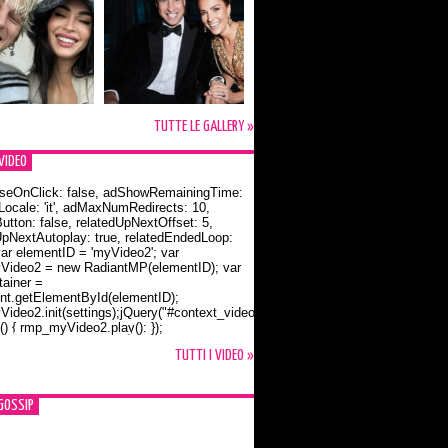
TUTTE LE GALLERY »
VIDEO
seOnClick: false, adShowRemainingTime:
dLocale: 'it', adMaxNumRedirects: 10,
utton: false, relatedUpNextOffset: 5,
UpNextAutoplay: true, relatedEndedLoop:
var elementID = 'myVideo2'; var
ideo2 = new RadiantMP(elementID); var
ainer =
t.getElementById(elementID);
ideo2.init(settings);jQuery("#context_video2").one("mouseover",
() { rmp_myVideo2.play(); });
o Bloom e la t-shirt dedicata a Flynn
TUTTI I VIDEO »
GOSSIP