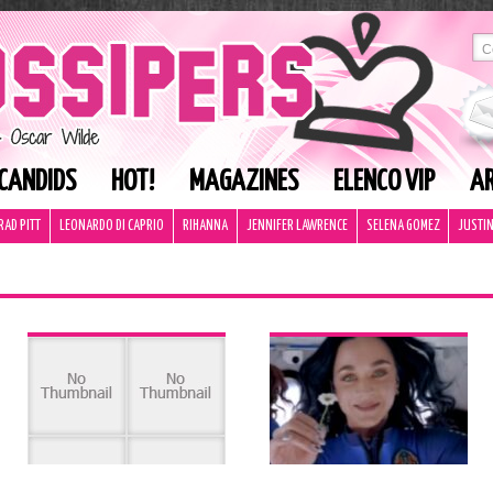
CANDIDS
HOT!
MAGAZINES
ELENCO VIP
AR
RAD PITT
LEONARDO DI CAPRIO
RIHANNA
JENNIFER LAWRENCE
SELENA GOMEZ
JUSTIN