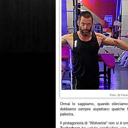
Foto: @ Fac
Ormai lo sappiamo, quando sbirciam
dobbiamo sempre aspettarci qualche fo
palestra.
Il protagonista di “
Wolverine
” non si è sm