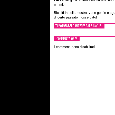
Zuckerberg
ha voluto condividere uno s
esercizio.
Bicipiti in bella mostra, vene gonfie e sg
di certo passato inosservato!
TI POTREBBERO INTERESSARE ANCHE...
COMMENTA ORA!
I commenti sono disabilitati.