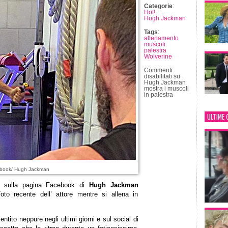
Categorie
:
Hot!
Hugh Jackman
Tags
:
allenamento
muscoli
palestra
Wolverine
Commenti
disabilitati
su
Hugh Jackman
mostra i muscoli
in palestra
ULTIME 
ebook/ Hugh Jackman
o sulla pagina Facebook di
Hugh Jackman
to recente dell’ attore mentre si allena in
entito neppure negli ultimi giorni e sul social di