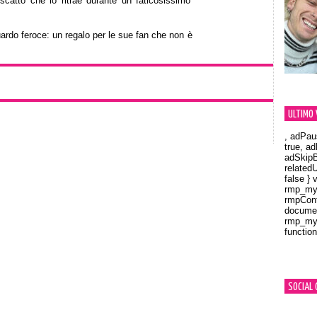
catto che lo ritrae durante un faticosissimo
uardo feroce: un regalo per le sue fan che non è
ULTIMO 
, adPau
true, a
adSkipB
related
false } 
rmp_myV
rmpCont
documen
rmp_myV
function
Orland
SOCIAL 