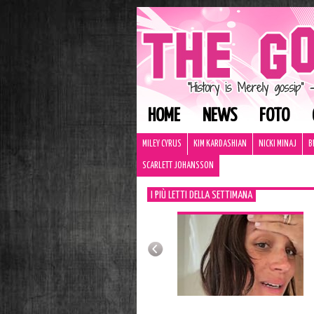
HOME
NEWS
FOTO
MILEY CYRUS
KIM KARDASHIAN
NICKI MINAJ
B
SCARLETT JOHANSSON
I PIÙ LETTI DELLA SETTIMANA