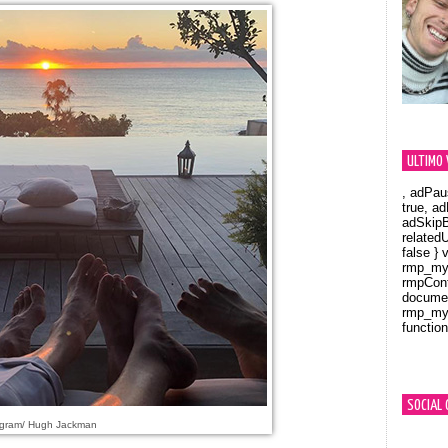
ULTIMO 
, adPau
true, a
adSkipB
related
false } 
rmp_myV
rmpCont
documen
rmp_myV
function
Orland
SOCIAL 
agram/ Hugh Jackman