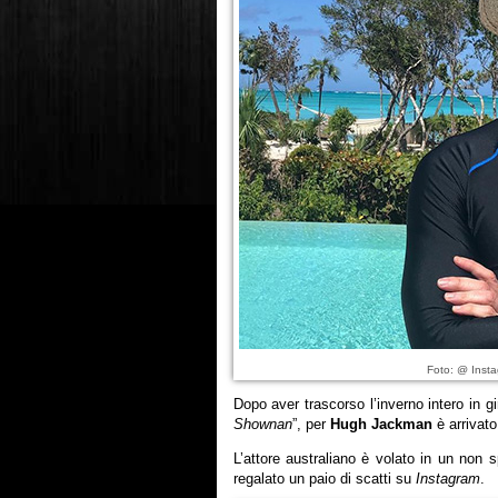
Foto: @ Inst
Dopo aver trascorso l’inverno intero in g
Shownan
”, per
Hugh Jackman
è arrivato
L’attore australiano è volato in un non 
regalato un paio di scatti su
Instagram
.