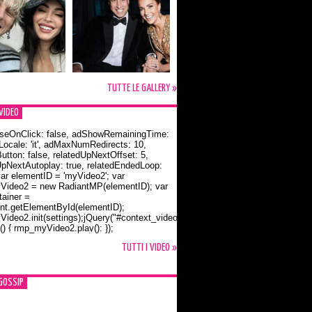
TUTTE LE GALLERY »
VIDEO
seOnClick: false, adShowRemainingTime:
dLocale: 'it', adMaxNumRedirects: 10,
utton: false, relatedUpNextOffset: 5,
UpNextAutoplay: true, relatedEndedLoop:
var elementID = 'myVideo2'; var
ideo2 = new RadiantMP(elementID); var
ainer =
t.getElementById(elementID);
ideo2.init(settings);jQuery("#context_video2").one("mouseover",
() { rmp_myVideo2.play(); });
o Bloom e la t-shirt dedicata a Flynn
TUTTI I VIDEO »
GOSSIP