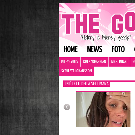
HOME
NEWS
FOTO
MILEY CYRUS
KIM KARDASHIAN
NICKI MINAJ
B
SCARLETT JOHANSSON
I PIÙ LETTI DELLA SETTIMANA