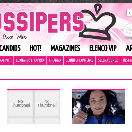
CANDIDS
HOT!
MAGAZINES
ELENCO VIP
AR
RAD PITT
LEONARDO DI CAPRIO
RIHANNA
JENNIFER LAWRENCE
SELENA GOMEZ
JUSTIN