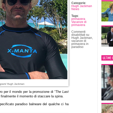
Categorie
:
Hugh Jackman
News
Tags
:
primavera
Vacanze di
primavera
Commenti
disabilitati
su
Hugh Jackman,
vacanze di
primavera in
paradiso
ULTIME 
agram/ Hugh Jackman
iro per il mondo per la promozione di “
The Last
 finalmente il momento di staccare la spina.
specificato paradiso balneare del qualche ci ha