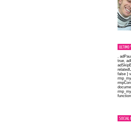
ULTIMO 
, adPau
true, a
adSkipB
related
false } 
rmp_myV
rmpCont
documen
rmp_myV
function
Orland
SOCIAL 