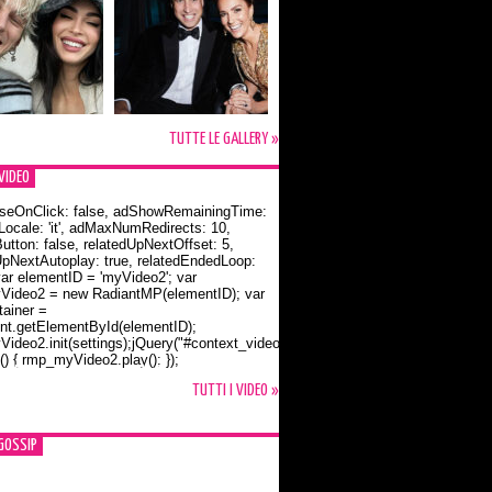
TUTTE LE GALLERY »
VIDEO
seOnClick: false, adShowRemainingTime:
dLocale: 'it', adMaxNumRedirects: 10,
utton: false, relatedUpNextOffset: 5,
UpNextAutoplay: true, relatedEndedLoop:
var elementID = 'myVideo2'; var
ideo2 = new RadiantMP(elementID); var
ainer =
t.getElementById(elementID);
ideo2.init(settings);jQuery("#context_video2").one("mouseover",
() { rmp_myVideo2.play(); });
o Bloom e la t-shirt dedicata a Flynn
TUTTI I VIDEO »
GOSSIP