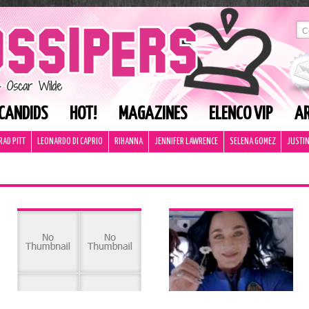
CANDIDS
HOT!
MAGAZINES
ELENCO VIP
AR
RAD PITT
LEONARDO DI CAPRIO
RIHANNA
JENNIFER LAWRENCE
SELENA GOMEZ
JUSTIN