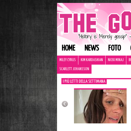
HOME
NEWS
FOTO
MILEY CYRUS
KIM KARDASHIAN
NICKI MINAJ
B
SCARLETT JOHANSSON
I PIÙ LETTI DELLA SETTIMANA