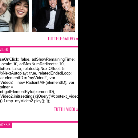
TUTTE LE GALLERY »
VIDEO
seOnClick: false, adShowRemainingTime:
dLocale: 'it', adMaxNumRedirects: 10,
utton: false, relatedUpNextOffset: 5,
UpNextAutoplay: true, relatedEndedLoop:
var elementID = 'myVideo2'; var
ideo2 = new RadiantMP(elementID); var
ainer =
t.getElementById(elementID);
ideo2.init(settings);jQuery("#context_video2").one("mouseover",
() { rmp_myVideo2.play(); });
o Bloom e la t-shirt dedicata a Flynn
TUTTI I VIDEO »
GOSSIP