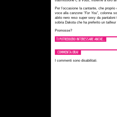
trasmissione
C à Vous
, insieme a loro a
Per l’occasione la cantante, che propri
voce alla canzone “
For You
”, colonna so
abito nero reso super sexy da pantaloni tr
sobria Dakota che ha preferito un tailleur
Promosse?
TI POTREBBERO INTERESSARE ANCHE...
COMMENTA ORA!
I commenti sono disabilitati.