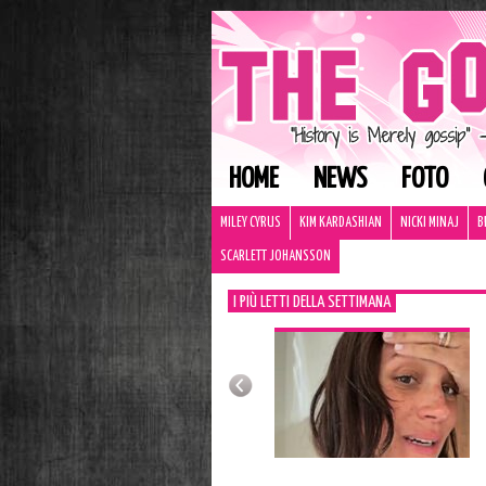
HOME
NEWS
FOTO
MILEY CYRUS
KIM KARDASHIAN
NICKI MINAJ
B
SCARLETT JOHANSSON
I PIÙ LETTI DELLA SETTIMANA