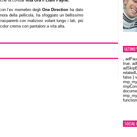
nche la co-star
Rita Ora
e
Liam Payne.
o con l’ex memebro degli
One Direction
ha dato
nora della pellicola, ha sfoggiato un bellissimo
asparenti con maliziosi volant lungo i lati, più
 color crema con pantaloni a vita alta.
ULTIMO 
, adPau
true, a
adSkipB
related
false } 
rmp_myV
rmpCont
documen
rmp_myV
function
Orland
SOCIAL 