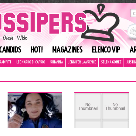
CANDIDS
HOT!
MAGAZINES
ELENCO VIP
AR
RAD PITT
LEONARDO DI CAPRIO
RIHANNA
JENNIFER LAWRENCE
SELENA GOMEZ
JUSTIN