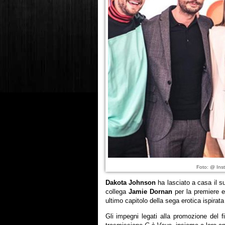
Foto: @ Ins
Dakota Johnson
ha lasciato a casa il 
collega
Jamie Dornan
per la premiere e
ultimo capitolo della sega erotica ispirat
Gli impegni legati alla promozione del fi