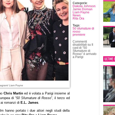
Categorie
:
Dakota Johnson
Jamie Dornan
Liam Payne
News
Rita Ora
Tags
:
50 sfumature di
rosso
premiere
Commenti
disabilitati
su Il
cast di “50
Sfumature di
Rosso” è arrivato
a Parigi
ULTIME 
tagram/ Liam Payne
suo
Chris Martin
ed è volata a Parigi insieme al
uropea di “
50 Sfumature di Rosso
”, il terzo ed
a ai romanzi di
E.L. James
.
lm hanno portato i due attori negli studi della