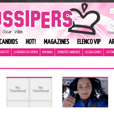
CANDIDS
HOT!
MAGAZINES
ELENCO VIP
AR
RAD PITT
LEONARDO DI CAPRIO
RIHANNA
JENNIFER LAWRENCE
SELENA GOMEZ
JUSTIN