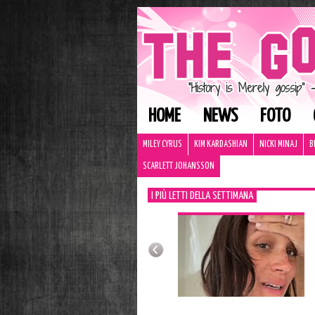
HOME
NEWS
FOTO
MILEY CYRUS
KIM KARDASHIAN
NICKI MINAJ
B
SCARLETT JOHANSSON
I PIÙ LETTI DELLA SETTIMANA