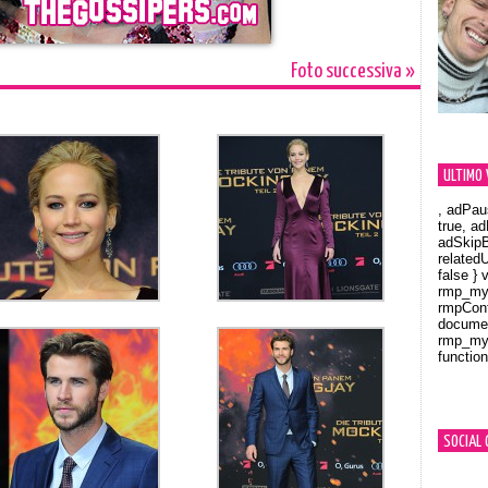
Foto successiva »
ULTIMO 
, adPau
true, a
adSkipB
related
false } 
rmp_myV
rmpCont
documen
rmp_myV
function
Orland
SOCIAL 