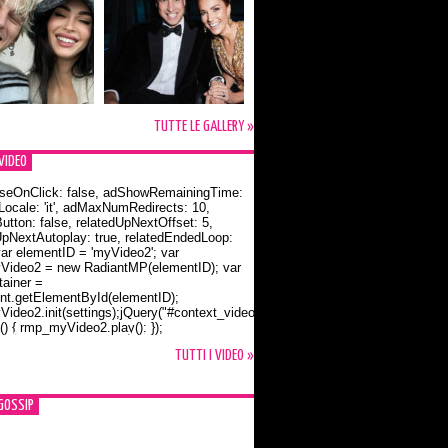
TUTTE LE GALLERY »
VIDEO
seOnClick: false, adShowRemainingTime:
dLocale: 'it', adMaxNumRedirects: 10,
utton: false, relatedUpNextOffset: 5,
UpNextAutoplay: true, relatedEndedLoop:
var elementID = 'myVideo2'; var
ideo2 = new RadiantMP(elementID); var
ainer =
t.getElementById(elementID);
ideo2.init(settings);jQuery("#context_video2").one("mouseover",
() { rmp_myVideo2.play(); });
o Bloom e la t-shirt dedicata a Flynn
TUTTI I VIDEO »
GOSSIP