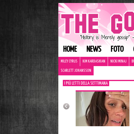
HOME
NEWS
FOTO
MILEY CYRUS
KIM KARDASHIAN
NICKI MINAJ
B
SCARLETT JOHANSSON
I PIÙ LETTI DELLA SETTIMANA