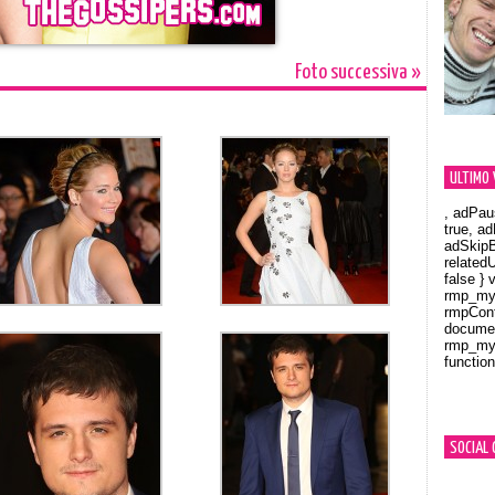
Foto successiva »
ULTIMO 
, adPau
true, a
adSkipB
related
false } 
rmp_myV
rmpCont
documen
rmp_myV
function
Orland
SOCIAL 