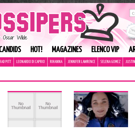
CANDIDS
HOT!
MAGAZINES
ELENCO VIP
AR
RAD PITT
LEONARDO DI CAPRIO
RIHANNA
JENNIFER LAWRENCE
SELENA GOMEZ
JUSTIN