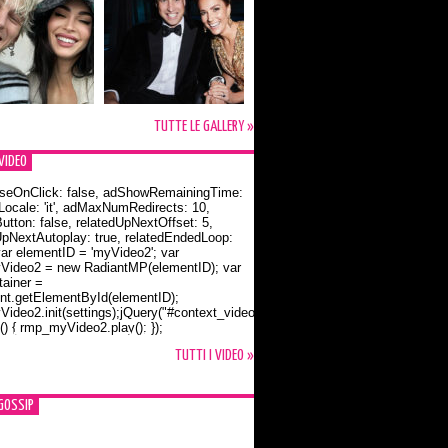
TUTTE LE GALLERY »
VIDEO
seOnClick: false, adShowRemainingTime:
dLocale: 'it', adMaxNumRedirects: 10,
utton: false, relatedUpNextOffset: 5,
UpNextAutoplay: true, relatedEndedLoop:
var elementID = 'myVideo2'; var
ideo2 = new RadiantMP(elementID); var
ainer =
t.getElementById(elementID);
ideo2.init(settings);jQuery("#context_video2").one("mouseover",
() { rmp_myVideo2.play(); });
o Bloom e la t-shirt dedicata a Flynn
TUTTI I VIDEO »
GOSSIP