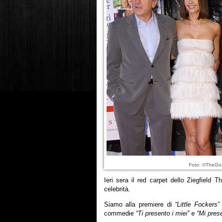
Foto: ©TheGos
Ieri sera il red carpet dello Ziegfield 
celebrità.
Siamo alla premiere di
“Little Fockers”
commedie
“Ti presento i miei”
e
“Mi prese