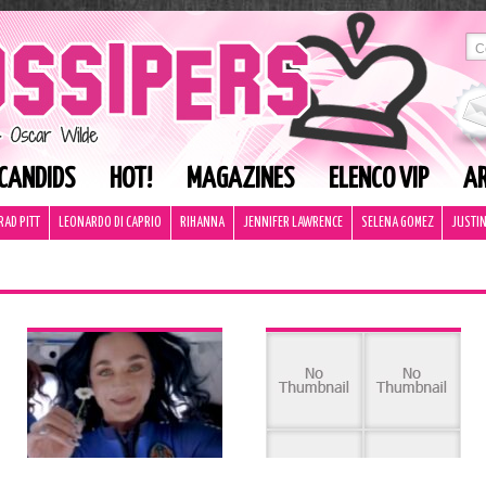
CANDIDS
HOT!
MAGAZINES
ELENCO VIP
AR
RAD PITT
LEONARDO DI CAPRIO
RIHANNA
JENNIFER LAWRENCE
SELENA GOMEZ
JUSTIN