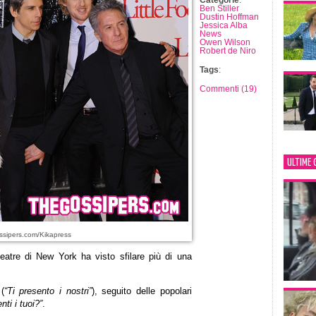
Categorie
:
Ben Stiller
Dustin Hoffman
Jessica Alba
News
Owen Wilson
Robert de Niro
Tags
:
Commenti (19)
ULTIME 
sipers.com/Kikapress
Theatre di New York ha visto sfilare più di una
(
“Ti presento i nostri”
), seguito delle popolari
nti i tuoi?”
.