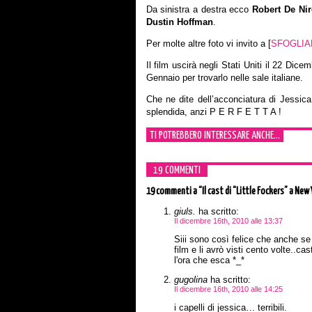
Da sinistra a destra ecco
Robert De Nir
Dustin Hoffman
.
Per molte altre foto vi invito a [
SFOGLIA
Il film uscirà negli Stati Uniti il 22 Di
Gennaio per trovarlo nelle sale italiane.
Che ne dite dell’acconciatura di Jessic
splendida, anzi P E R F E T T A !
TI POTREBBERO INTERESSARE ANCHE...
19 COMMENTI
19 commenti
a “Il cast di “Little Fockers” a New
giuls.
ha scritto:
Il dicembre 16th, 2010 alle 13:37
Siii sono così felice che anche se 
film e li avrò visti cento volte..
l'ora che esca *_*
gugolina
ha scritto:
Il dicembre 16th, 2010 alle 14:25
i capelli di jessica… terribili.