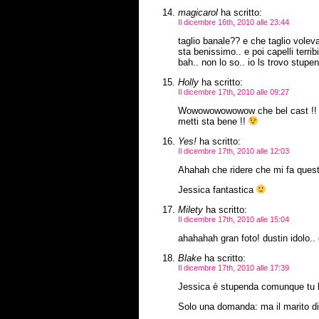
magicarol
ha scritto:
Il dicembre 16th, 2010 alle 23:44
taglio banale?? e che taglio volev
sta benissimo.. e poi capelli terr
bah.. non lo so.. io ls trovo stupen
Holly
ha scritto:
Il dicembre 17th, 2010 alle 09:27
Wowowowowowow che bel cast !! J
metti sta bene !!
Yes!
ha scritto:
Il dicembre 17th, 2010 alle 12:03
Ahahah che ridere che mi fa quest
Jessica fantastica
Milety
ha scritto:
Il dicembre 17th, 2010 alle 15:04
ahahahah gran foto! dustin idolo.. 
Blake
ha scritto:
Il dicembre 17th, 2010 alle 17:39
Jessica è stupenda comunque tu la
Solo una domanda: ma il marito di