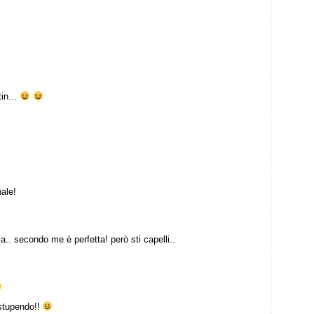
stin…
ale!
.. secondo me è perfetta! però sti capelli..
.stupendo!!