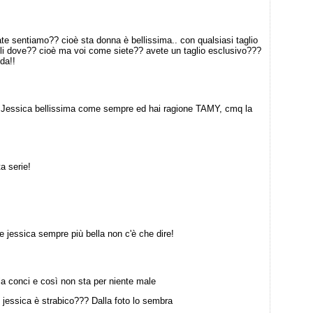
ate sentiamo?? cioè sta donna è bellissima.. con qualsiasi taglio
ibili dove?? cioè ma voi come siete?? avete un taglio esclusivo???
da!!
essica bellissima come sempre ed hai ragione TAMY, cmq la
a serie!
e jessica sempre più bella non c'è che dire!
 conci e così non sta per niente male
 jessica è strabico??? Dalla foto lo sembra