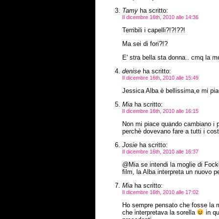
Tamy
ha scritto:
Il dicembre 16th, 2010 alle 14:36
Terribili i capelli?!?!??!
Ma sei di fori?!?
E' stra bella sta donna.. cmq la met
denise
ha scritto:
Il dicembre 16th, 2010 alle 15:49
Jessica Alba è bellissima,e mi pia
Mia
ha scritto:
Il dicembre 16th, 2010 alle 16:15
Non mi piace quando cambiano i p
perchè dovevano fare a tutti i co
Josie
ha scritto:
Il dicembre 16th, 2010 alle 16:37
@Mia se intendi la moglie di Fock
film, la Alba interpreta un nuovo 
Mia
ha scritto:
Il dicembre 16th, 2010 alle 17:02
Ho sempre pensato che fosse la mog
che interpretava la sorella
in qu