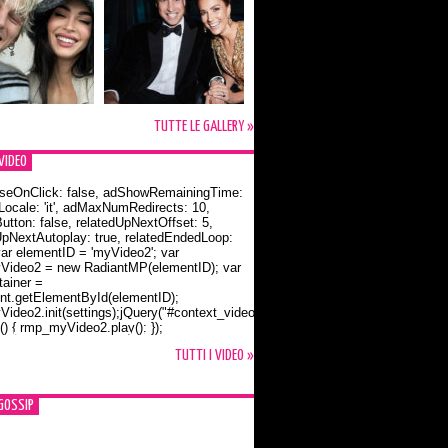
TUTTE LE GALLERY »
VIDEO
seOnClick: false, adShowRemainingTime:
dLocale: 'it', adMaxNumRedirects: 10,
utton: false, relatedUpNextOffset: 5,
UpNextAutoplay: true, relatedEndedLoop:
var elementID = 'myVideo2'; var
ideo2 = new RadiantMP(elementID); var
ainer =
t.getElementById(elementID);
ideo2.init(settings);jQuery("#context_video2").one("mouseover",
() { rmp_myVideo2.play(); });
o Bloom e la t-shirt dedicata a Flynn
TUTTI I VIDEO »
GOSSIP