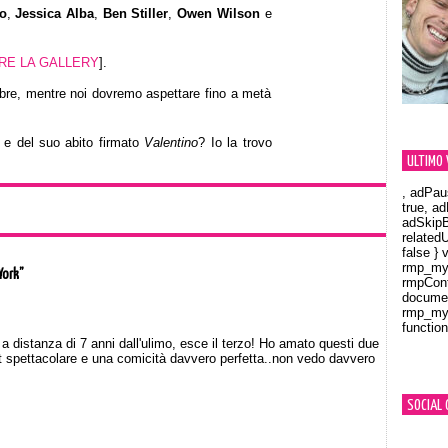
o
,
Jessica Alba
,
Ben Stiller
,
Owen Wilson
e
RE LA GALLERY
].
cembre, mentre noi dovremo aspettare fino a metà
a e del suo abito firmato
Valentino
? Io la trovo
ULTIMO 
, adPau
true, a
adSkipB
related
false } 
rmp_myV
 York”
rmpCont
documen
rmp_myV
function
Orland
a distanza di 7 anni dall'ulimo, esce il terzo! Ho amato questi due
cast spettacolare e una comicità davvero perfetta..non vedo davvero
SOCIAL 