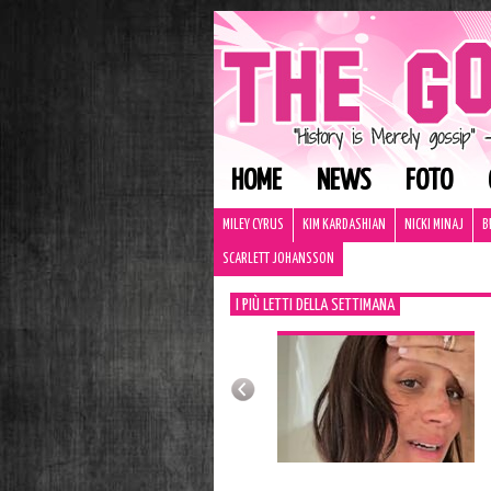
HOME
NEWS
FOTO
MILEY CYRUS
KIM KARDASHIAN
NICKI MINAJ
B
SCARLETT JOHANSSON
I PIÙ LETTI DELLA SETTIMANA