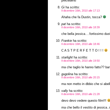
precedenti
Gi
ha scritto:
Il dicembre 16th, 2010 alle 17:13
Ahaha che fa Dustin, tocca?
pat
ha scritto:
Il dicembre 16th, 2010 alle 18:39
che bella jessica….fortissimo du
Frankie
ha scritto:
Il dicembre 16th, 2010 alle 18:46
C A S T P E R F E T T O ! ! !
starlight
ha scritto:
Il dicembre 16th, 2010 alle 19:50
ma che taglio le hanno fatto?? ban
gugolina
ha scritto:
Il dicembre 16th, 2010 alle 20:15
ma non metto in dbbio che si abella
vally
ha scritto:
Il dicembre 16th, 2010 alle 21:28
devo devo vedere questo film!!!
ma che bello il vestito di jessica.