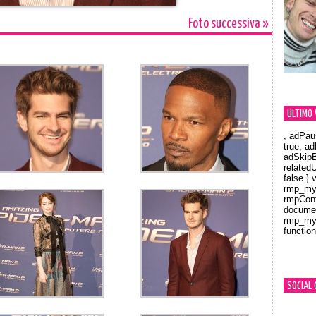
Foto successiva »
ULTIMO 
, adPau
true, a
adSkipB
related
false } 
rmp_myV
rmpCont
documen
rmp_myV
function
Orland
SOCIAL 