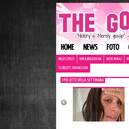
HOME
NEWS
FOTO
MILEY CYRUS
KIM KARDASHIAN
NICKI MINAJ
B
SCARLETT JOHANSSON
I PIÙ LETTI DELLA SETTIMANA