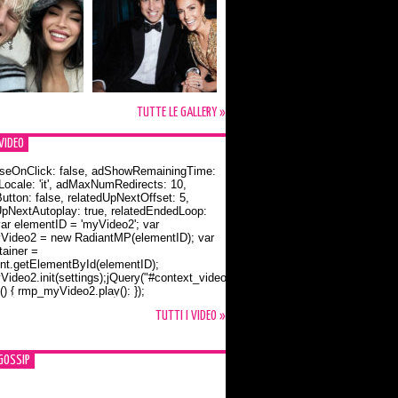
TUTTE LE GALLERY »
VIDEO
seOnClick: false, adShowRemainingTime:
dLocale: 'it', adMaxNumRedirects: 10,
utton: false, relatedUpNextOffset: 5,
UpNextAutoplay: true, relatedEndedLoop:
var elementID = 'myVideo2'; var
ideo2 = new RadiantMP(elementID); var
ainer =
t.getElementById(elementID);
ideo2.init(settings);jQuery("#context_video2").one("mouseover",
() { rmp_myVideo2.play(); });
o Bloom e la t-shirt dedicata a Flynn
TUTTI I VIDEO »
GOSSIP