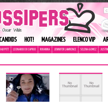
CANDIDS
HOT!
MAGAZINES
ELENCO VIP
AR
RAD PITT
LEONARDO DI CAPRIO
RIHANNA
JENNIFER LAWRENCE
SELENA GOMEZ
JUSTIN