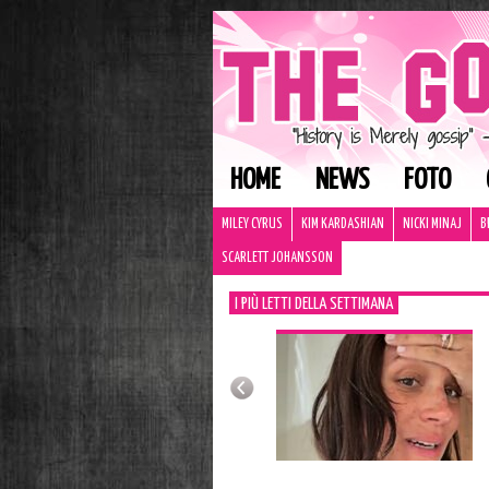
HOME
NEWS
FOTO
MILEY CYRUS
KIM KARDASHIAN
NICKI MINAJ
B
SCARLETT JOHANSSON
I PIÙ LETTI DELLA SETTIMANA