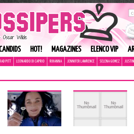
CANDIDS
HOT!
MAGAZINES
ELENCO VIP
AR
RAD PITT
LEONARDO DI CAPRIO
RIHANNA
JENNIFER LAWRENCE
SELENA GOMEZ
JUSTIN