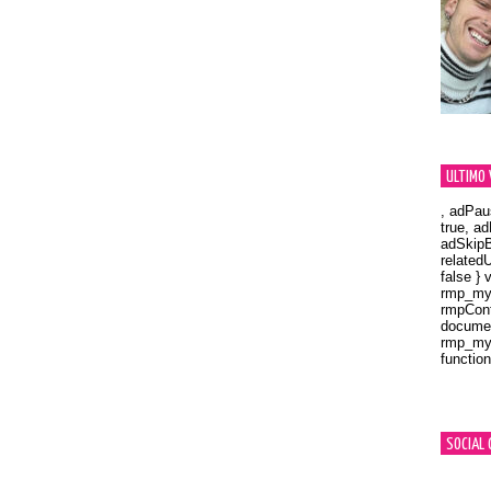
ULTIMO 
, adPau
true, a
adSkipB
related
false } 
rmp_myV
rmpCont
documen
rmp_myV
function
Orland
SOCIAL 