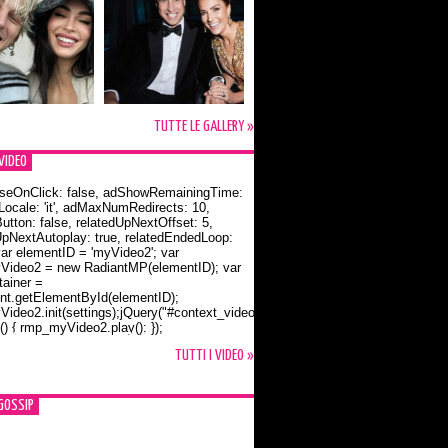
TUTTE LE GALLERY »
VIDEO
seOnClick: false, adShowRemainingTime:
dLocale: 'it', adMaxNumRedirects: 10,
utton: false, relatedUpNextOffset: 5,
UpNextAutoplay: true, relatedEndedLoop:
var elementID = 'myVideo2'; var
ideo2 = new RadiantMP(elementID); var
ainer =
t.getElementById(elementID);
ideo2.init(settings);jQuery("#context_video2").one("mouseover",
() { rmp_myVideo2.play(); });
o Bloom e la t-shirt dedicata a Flynn
TUTTI I VIDEO »
GOSSIP